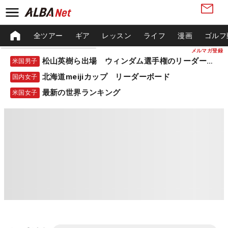
全ツアー
ギア
レッスン
ライフ
漫画
ゴルフ
メルマガ登録
松山英樹ら出場 ウィンダム選手権のリーダーボード
米国男子
北海道meijiカップ リーダーボード
国内女子
最新の世界ランキング
米国女子