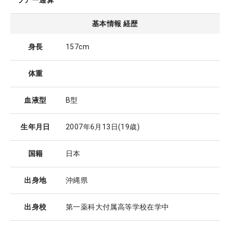
ツアー通算
基本情報 経歴
身長
157cm
体重
血液型
B型
生年月日
2007年6月13日
(19歳)
国籍
日本
出身地
沖縄県
出身校
第一薬科大付属高等学校在学中