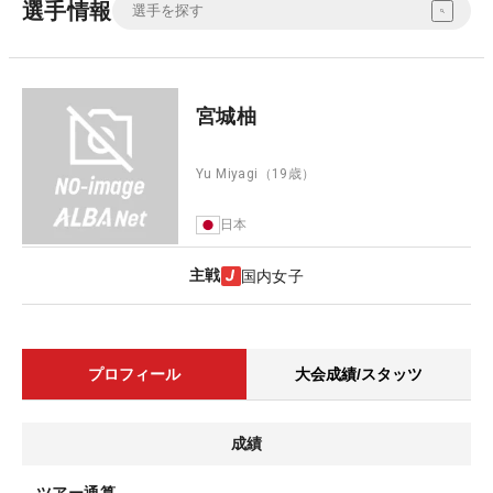
選手情報
宮城柚
Yu Miyagi
（19歳）
日本
主戦
国内女子
プロフィール
大会成績/スタッツ
成績