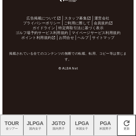
広告掲載について
スタッフ募集
運営会社
プライバシーポリシー
ご利用に際して
会員規約
ガイドライン
特定商取引法に基づく表示
ゴルフ場予約サービス利用規約
マイページサービス利用規約
ポイント利用規約
お問合せ
ヘルプ
サイトマップ
掲載されている全てのコンテンツの無断での転載、転用、コピー等は禁じま
す。
© ALBA Net
TOUR
JLPGA
JGTO
LPGA
PGA
閉じる
全ツアー
国内女子
国内男子
米国女子
米国男子
更新