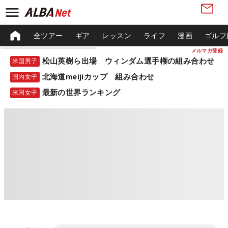
全ツアー
ギア
レッスン
ライフ
漫画
ゴルフ
メルマガ登録
松山英樹ら出場 ウィンダム選手権の組み合わせ
米国男子
北海道meijiカップ 組み合わせ
国内女子
最新の世界ランキング
米国女子