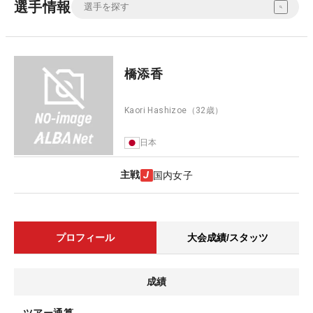
選手情報
橋添香
Kaori Hashizoe
（32歳）
日本
主戦
国内女子
プロフィール
大会成績/スタッツ
成績