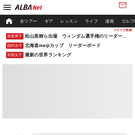
全ツアー
ギア
レッスン
ライフ
漫画
ゴルフ
メルマガ登録
松山英樹ら出場 ウィンダム選手権のリーダーボード
米国男子
北海道meijiカップ リーダーボード
国内女子
最新の世界ランキング
米国女子