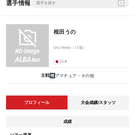
選手情報
根田うの
Uno Neda
（17歳）
日本
主戦
アマチュア・その他
プロフィール
大会成績/スタッツ
成績