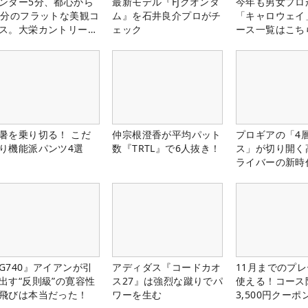
ンター5分、都心から
最新モデル『FJクオンタ
今年も男女プロ
0分のフラットな美観コ
ム』を石井良介プロがチ
「キャロウェイ
ス。大栄カントリー俱
ェック
ース一覧はこち
部（千葉県）
暑を乗り切る！ こだ
仲宗根澄香が平均パット
プロギアの「4
り機能派パンツ4選
数『TRTL』で6人抜き！
ス」が切り開く
ライバーの新時
G740』アイアンが引
アディダス『コードカオ
11月までのプレ
出す“反則級”の寛容性
ス27』は強烈な蹴りでパ
使える！コース
飛びは本当だった！
ワーを生む
3,500円クーポ