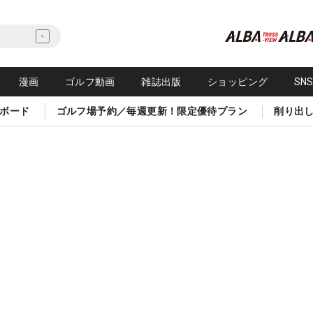
漫画
ゴルフ動画
雑誌出版
ショッピング
SN
ボード
ゴルフ場予約／毎週更新！限定優待プラン
削り出