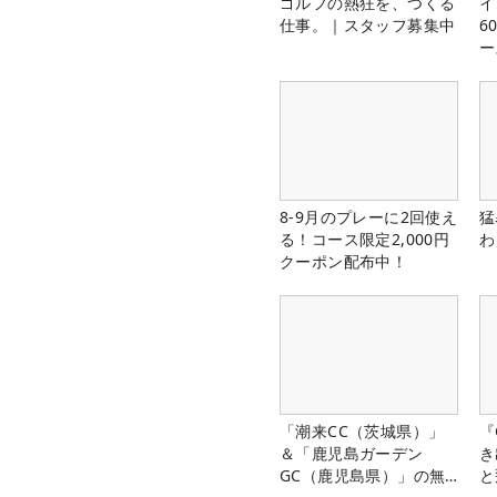
ゴルフの熱狂を、つくる
イ
仕事。｜スタッフ募集中
6
ー
楽
8-9月のプレーに2回使え
猛
る！コース限定2,000円
わ
クーポン配布中！
「潮来CC（茨城県）」
『
＆「鹿児島ガーデン
き
GC（鹿児島県）」の無
と