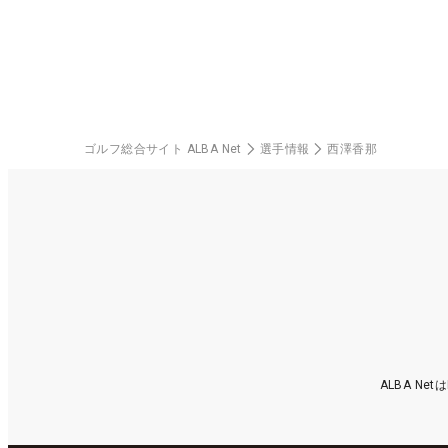
料プレー券が当たる！！
ゴルフ総合サイト ALBA Net
選手情報
西澤香那
ALBA N