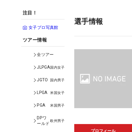
注目！
選手情報
女子プロ写真館
ツアー情報
全ツアー
JLPGA
国内女子
JGTO
国内男子
LPGA
米国女子
PGA
米国男子
DPワ
欧州男子
ールド
プロフィール