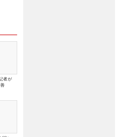
記者が
改善