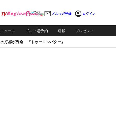
メルマガ登録
ログイン
Sニュース
ゴルフ場予約
連載
プレゼント
しの打感が秀逸 『トゥーロンパター』