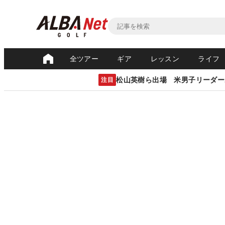
全ツアー
ギア
レッスン
ライフ
松山英樹ら出場 米男子リーダー
注目