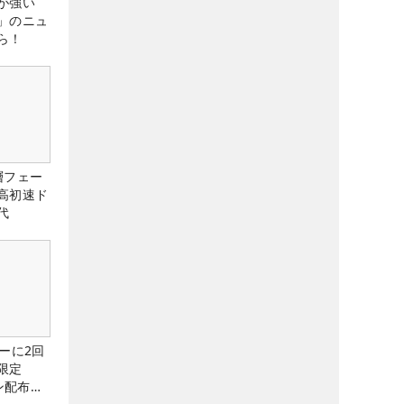
が強い
」のニュ
ら！
層フェー
高初速ド
代
ーに2回
限定
ン配布