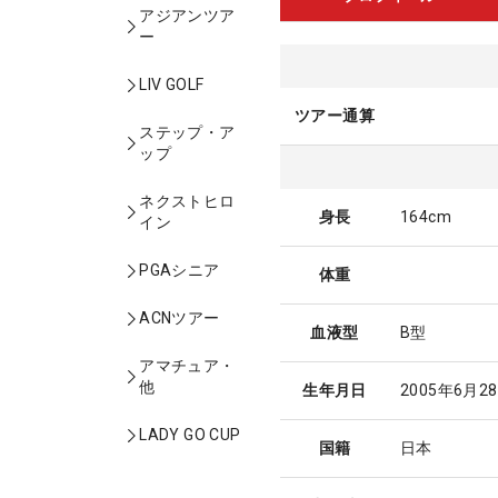
アジアンツア
ー
LIV GOLF
ツアー通算
ステップ・ア
ップ
ネクストヒロ
身長
164cm
イン
PGAシニア
体重
ACNツアー
血液型
B型
アマチュア・
他
生年月日
2005年6月2
LADY GO CUP
国籍
日本