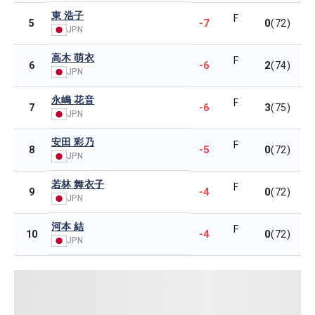
東 浩子
F
-7
0
5
(72)
JPN
高木 萌衣
F
-6
2
6
(74)
JPN
永嶋 花音
F
-6
3
7
(75)
JPN
安田 彩乃
F
-5
0
8
(72)
JPN
若林 舞衣子
F
-4
0
9
(72)
JPN
河本 結
F
-4
0
10
(72)
JPN