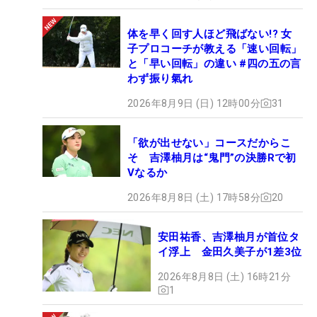
体を早く回す人ほど飛ばない!? 女
子プロコーチが教える「速い回転」
と「早い回転」の違い #四の五の言
わず振り氣れ
2026年8月9日 (日) 12時00分
31
「欲が出せない」コースだからこ
そ 吉澤柚月は“鬼門”の決勝Rで初
Vなるか
2026年8月8日 (土) 17時58分
20
安田祐香、吉澤柚月が首位タ
イ浮上 金田久美子が1差3位
2026年8月8日 (土) 16時21分
1