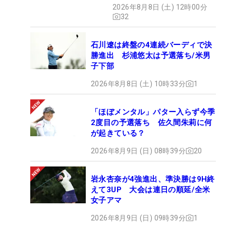
2026年8月8日 (土) 12時00分
32
石川遼は終盤の4連続バーディで決
勝進出 杉浦悠太は予選落ち/米男
子下部
2026年8月8日 (土) 10時33分
1
「ほぼメンタル」パター入らず今季
2度目の予選落ち 佐久間朱莉に何
が起きている？
2026年8月9日 (日) 08時39分
20
岩永杏奈が4強進出、準決勝は9H終
えて3UP 大会は連日の順延/全米
女子アマ
2026年8月9日 (日) 09時39分
1