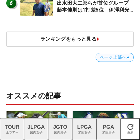
6
出水田大二郎らが首位グループ
藤本佳則は1打差5位 伊澤利光
は52位タイ【MAIN STAGE
JOYX OPEN】
ランキングをもっと見る
ページ上部へ
オススメの記事
TOUR
JLPGA
JGTO
LPGA
PGA
閉じる
全ツアー
国内女子
国内男子
米国女子
米国男子
更新