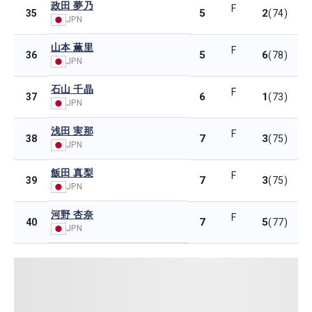
政田 夢乃
F
5
2
35
(74)
JPN
山本 薫里
F
5
6
36
(78)
JPN
石山 千晶
F
6
1
37
(73)
JPN
浅田 実那
F
7
3
38
(75)
JPN
飯田 真梨
F
7
3
39
(75)
JPN
河野 杏奈
F
7
5
40
(77)
JPN