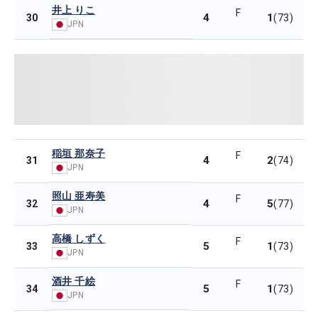
井上 りこ
F
4
1
30
(73)
JPN
稲垣 那奈子
F
4
2
31
(74)
JPN
照山 亜寿美
F
4
5
32
(77)
JPN
高橋 しずく
F
5
1
33
(73)
JPN
酒井 千絵
F
5
1
34
(73)
JPN