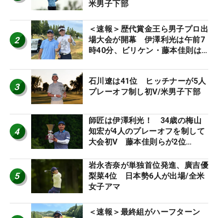
米男子下部
＜速報＞歴代賞金王ら男子プロ出
2
場大会が開幕 伊澤利光は午前7
時40分、ビリケン・藤本佳則は
午前9時30分にティオフ【MAIN
STAGE JOYX OPEN】
石川遼は41位 ヒッチナーが5人
3
プレーオフ制し初V/米男子下部
師匠は伊澤利光！ 34歳の梅山
4
知宏が4人のプレーオフを制して
大会初V 藤本佳則らが2位
【MAIN STAGE JOYX OPEN】
岩永杏奈が単独首位発進、廣吉優
5
梨菜4位 日本勢6人が出場/全米
女子アマ
＜速報＞最終組がハーフターン