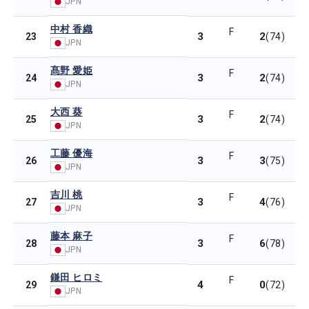
JPN
中村 香織
F
3
2
23
(74)
JPN
髙野 愛姫
F
3
2
24
(74)
JPN
大西 葵
F
3
2
25
(74)
JPN
工藤 優海
F
3
3
26
(75)
JPN
吉川 桃
F
3
4
27
(76)
JPN
藤本 麻子
F
3
6
28
(78)
JPN
鎌田 ヒロミ
F
4
0
29
(72)
JPN