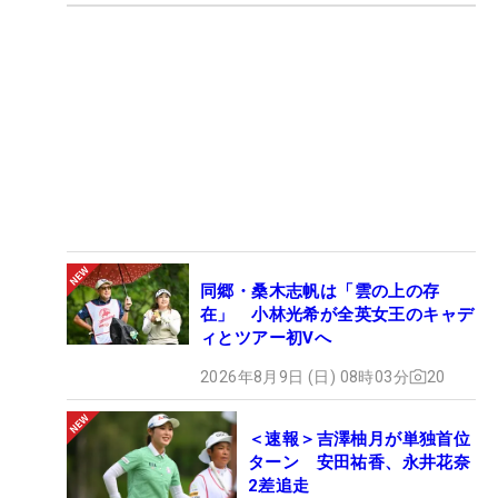
同郷・桑木志帆は「雲の上の存
在」 小林光希が全英女王のキャデ
ィとツアー初Vへ
2026年8月9日 (日) 08時03分
20
＜速報＞吉澤柚月が単独首位
ターン 安田祐香、永井花奈
2差追走