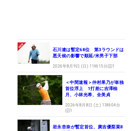
石川遼は暫定68位 第3ラウンドは
悪天候の影響で順延/米男子下部
2026年8月9日 (日) 11時15分
1
＜中間速報＞仲村果乃が単独
首位浮上 1打差に吉澤柚
月、小林光希、全美貞
2026年8月8日 (土) 13時04分
1
岩永杏奈が暫定首位、廣吉優梨菜8