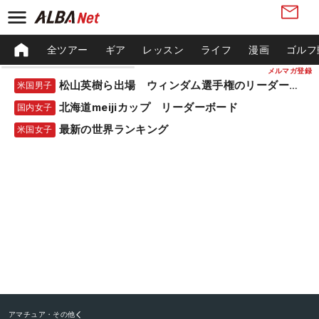
全ツアー
ギア
レッスン
ライフ
漫画
ゴルフ
メルマガ登録
松山英樹ら出場 ウィンダム選手権のリーダーボード
米国男子
北海道meijiカップ リーダーボード
国内女子
最新の世界ランキング
米国女子
アマチュア・その他