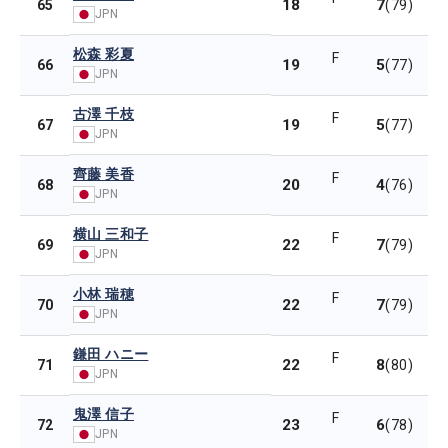
18
7
65
(79)
JPN
松森 彩夏
F
19
5
66
(77)
JPN
古澤 千枝
F
19
5
67
(77)
JPN
齊藤 美香
F
20
4
68
(76)
JPN
横山 三和子
F
22
7
69
(79)
JPN
小林 瑞穂
F
22
7
70
(79)
JPN
鎌田 ハニー
F
22
8
71
(80)
JPN
鬼澤 信子
F
23
6
72
(78)
JPN