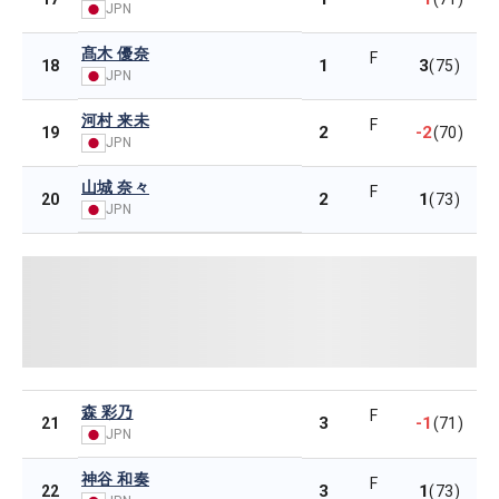
JPN
髙木 優奈
F
1
3
18
(75)
JPN
河村 来未
F
2
-2
19
(70)
JPN
山城 奈々
F
2
1
20
(73)
JPN
森 彩乃
F
3
-1
21
(71)
JPN
神谷 和奏
F
3
1
22
(73)