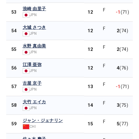
浪崎 由里子
F
12
-1
53
(71)
JPN
大城 さつき
F
12
2
54
(74)
JPN
水野 真由美
F
12
2
55
(74)
JPN
江澤 亜弥
F
12
4
56
(76)
JPN
古屋 京子
F
13
-1
57
(71)
JPN
大竹 エイカ
F
14
3
58
(75)
JPN
ジャン・ジェナリン
F
15
5
59
(77)
CHI