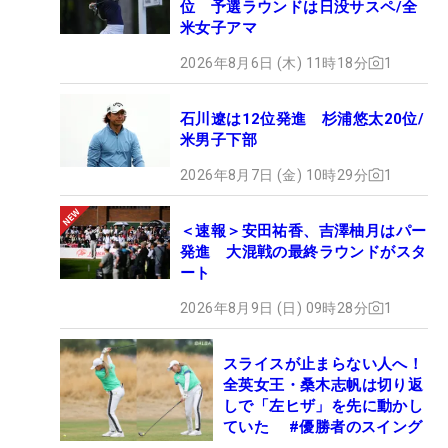
位 予選ラウンドは日没サスペ/全
米女子アマ
2026年8月6日 (木) 11時18分
1
石川遼は12位発進 杉浦悠太20位/
米男子下部
2026年8月7日 (金) 10時29分
1
＜速報＞安田祐香、吉澤柚月はパー
発進 大混戦の最終ラウンドがスタ
ート
2026年8月9日 (日) 09時28分
1
スライスが止まらない人へ！
全英女王・桑木志帆は切り返
しで「左ヒザ」を先に動かし
ていた #優勝者のスイング