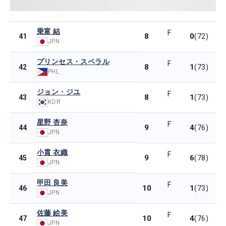
乗富 結
F
8
0
41
(72)
JPN
プリンセス・スペラル
F
8
1
42
(73)
PHL
ジョン・ジユ
F
8
1
43
(73)
KOR
星野 杏奈
F
9
4
44
(76)
JPN
小貫 衣織
F
9
6
45
(78)
JPN
甲田 良美
F
10
1
46
(73)
JPN
佐藤 絵美
F
10
4
47
(76)
JPN