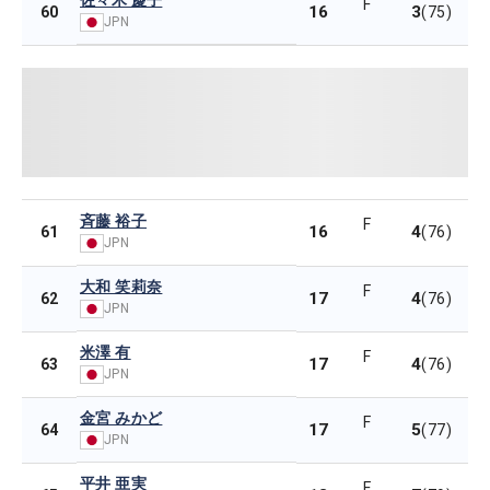
佐々木 慶子
F
16
3
60
(75)
JPN
斉藤 裕子
F
16
4
61
(76)
JPN
大和 笑莉奈
F
17
4
62
(76)
JPN
米澤 有
F
17
4
63
(76)
JPN
金宮 みかど
F
17
5
64
(77)
JPN
平井 亜実
F