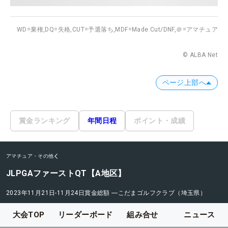
WD=棄権,
DQ=失格,
CUT=予選落ち,
MDF=Made Cut/DNF,
＠=アマチュア
© ALBA Net
ページ上部へ
賞金ランキング
年間日程
ポイント・成績
アマチュア・その他
JLPGAファーストQT【A地区】
2023年11月21日-11月24日
賞金総額
―
こだまゴルフクラブ（埼玉県）
大会TOP
リーダーボード
組み合せ
ニュース