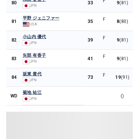
F
33
9
80
(81)
JPN
平野 ジェニファー
F
35
8
81
(80)
USA
小山内 優代
F
39
9
82
(81)
JPN
矢部 有香子
F
41
9
83
(81)
JPN
坂東 貴代
F
73
19
84
(91)
JPN
菊地 祐江
WD
()
JPN