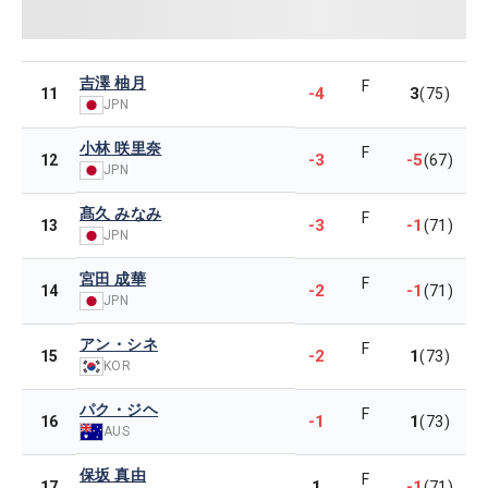
吉澤 柚月
F
-4
3
11
(75)
JPN
小林 咲里奈
F
-3
-5
12
(67)
JPN
髙久 みなみ
F
-3
-1
13
(71)
JPN
宮田 成華
F
-2
-1
14
(71)
JPN
アン・シネ
F
-2
1
15
(73)
KOR
パク・ジヘ
F
-1
1
16
(73)
AUS
保坂 真由
F
1
-1
17
(71)