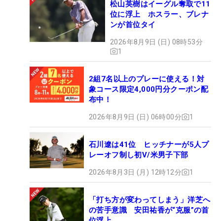
松山英樹はイーグル奪取で11
位に浮上 ホスラー、ブレナ
ンが首位タイ
2026年8月9日 (日) 08時53分
1
2組7名以上のプレーに使える！対
象コース限定4,000円分クーポン配
布中！
2026年8月9日 (日) 06時00分
1
石川遼は41位 ヒッチナーが5人プ
レーオフ制し初V/米男子下部
2026年8月3日 (月) 12時12分
1
「打ち方が変わってしまう」洋芝へ
の苦手意識 安田祐香が“克服”の首
位浮上