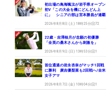
初出場の鳥海颯汰が岩手県オープン
初V「この大会を機にどんどん上
に」 シニアの部は宮本勝昌が連覇
2026年8月8日 (土) 18時25分
72
22歳・吉澤柚月が念願の初優勝
「全英の桑木さんから刺激を」
2026年8月9日 (日) 13時53分
1
首位通過の岩永杏奈がマッチ1回戦
に勝利 廣吉優梨菜も2回戦へ/全米
女子アマ
2026年8月7日 (金) 10時04分
1