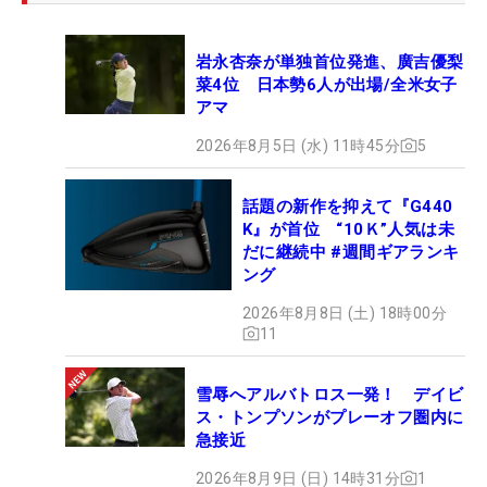
岩永杏奈が単独首位発進、廣吉優梨
菜4位 日本勢6人が出場/全米女子
アマ
2026年8月5日 (水) 11時45分
5
話題の新作を抑えて『G440
K』が首位 “10Ｋ”人気は未
だに継続中 #週間ギアランキ
ング
2026年8月8日 (土) 18時00分
11
雪辱へアルバトロス一発！ デイビ
ス・トンプソンがプレーオフ圏内に
急接近
2026年8月9日 (日) 14時31分
1