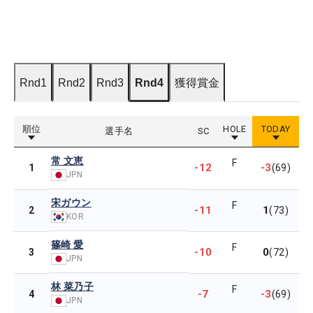
Rnd1
Rnd2
Rnd3
Rnd4
獲得賞金
順位
HOLE
TODAY
選手名
SC
常 文恵
F
-12
-3
1
(69)
JPN
宋ガウン
F
-11
1
2
(73)
KOR
篠崎 愛
F
-10
0
3
(72)
JPN
林 菜乃子
F
-7
-3
4
(69)
JPN