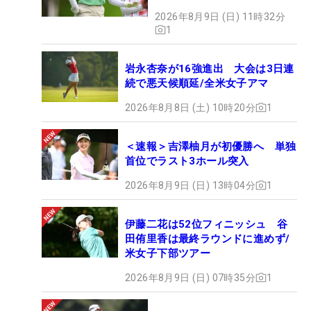
2026年8月9日 (日) 11時32分
1
岩永杏奈が16強進出 大会は3日連
続で悪天候順延/全米女子アマ
2026年8月8日 (土) 10時20分
1
＜速報＞吉澤柚月が初優勝へ 単独
首位でラスト3ホール突入
2026年8月9日 (日) 13時04分
1
伊藤二花は52位フィニッシュ 谷
田侑里香は最終ラウンドに進めず/
米女子下部ツアー
2026年8月9日 (日) 07時35分
1