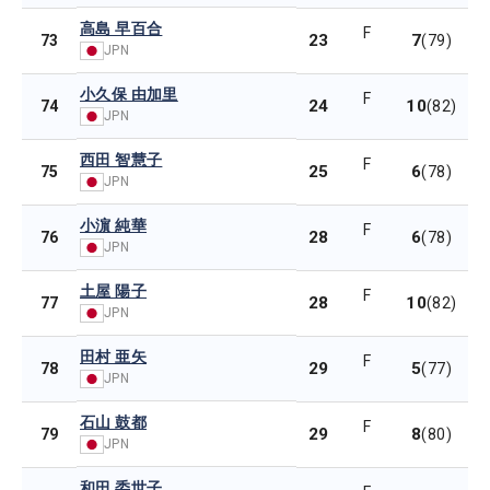
高島 早百合
F
23
7
73
(79)
JPN
小久保 由加里
F
24
10
74
(82)
JPN
西田 智慧子
F
25
6
75
(78)
JPN
小濵 純華
F
28
6
76
(78)
JPN
土屋 陽子
F
28
10
77
(82)
JPN
田村 亜矢
F
29
5
78
(77)
JPN
石山 鼓都
F
29
8
79
(80)
JPN
和田 委世子