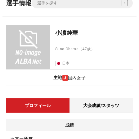
選手情報
小濵純華
Suna Obama
（47歳）
日本
主戦
国内女子
プロフィール
大会成績/スタッツ
成績