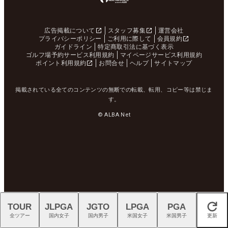
広告掲載について
スタッフ募集
運営会社
プライバシーポリシー
ご利用に際して
会員規約
ガイドライン
特定商取引法に基づく表示
ゴルフ場予約サービス利用規約
マイページサービス利用規約
ポイント利用規約
お問合せ
ヘルプ
サイトマップ
掲載されている全てのコンテンツの無断での転載、転用、コピー等は禁じま
す。
© ALBA Net
TOUR
JLPGA
JGTO
LPGA
PGA
閉じる
全ツアー
国内女子
国内男子
米国女子
米国男子
更新