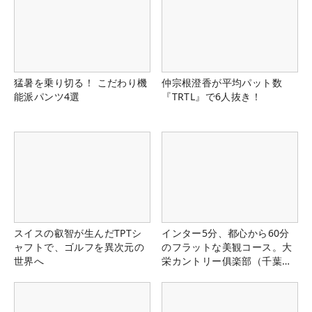
猛暑を乗り切る！ こだわり機
仲宗根澄香が平均パット数
能派パンツ4選
『TRTL』で6人抜き！
スイスの叡智が生んだTPTシ
インター5分、都心から60分
ャフトで、ゴルフを異次元の
のフラットな美観コース。大
世界へ
栄カントリー俱楽部（千葉
県）