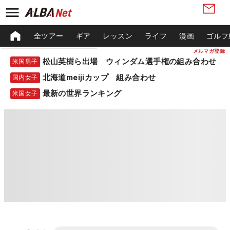
全ツアー
ギア
レッスン
ライフ
漫画
ゴルフ
メルマガ登録
松山英樹ら出場 ウィンダム選手権の組み合わせ
米国男子
北海道meijiカップ 組み合わせ
国内女子
最新の世界ランキング
米国女子