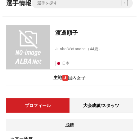
選手情報
渡邊順子
Junko Watanabe
（44歳）
日本
主戦
国内女子
プロフィール
大会成績/スタッツ
成績