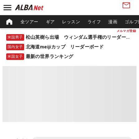
全ツアー
ギア
レッスン
ライフ
漫画
ゴルフ
メルマガ登録
松山英樹ら出場 ウィンダム選手権のリーダーボード
米国男子
北海道meijiカップ リーダーボード
国内女子
最新の世界ランキング
米国女子