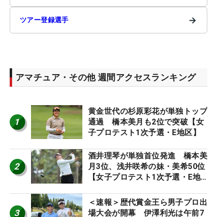
→
ツアー登録選手
アマチュア・その他 週間アクセスランキング
黄金世代の杉原彩花が単独トップ
1
通過 橋本美月も2位で突破【女
子プロテスト1次予選・E地区】
酒井理琴が単独首位発進 橋本美
2
月3位、浅井咲希の妹・美希50位
【女子プロテスト1次予選・E地
区】
＜速報＞歴代賞金王ら男子プロ出
3
場大会が開幕 伊澤利光は午前7