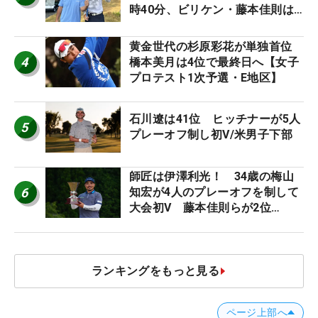
時40分、ビリケン・藤本佳則は
午前9時30分にティオフ【MAIN
STAGE JOYX OPEN】
黄金世代の杉原彩花が単独首位
4
橋本美月は4位で最終日へ【女子
プロテスト1次予選・E地区】
石川遼は41位 ヒッチナーが5人
5
プレーオフ制し初V/米男子下部
師匠は伊澤利光！ 34歳の梅山
6
知宏が4人のプレーオフを制して
大会初V 藤本佳則らが2位
【MAIN STAGE JOYX OPEN】
ランキングをもっと見る
ページ上部へ