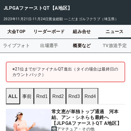
JLPGAファーストQT【A地区】
2023年11月21日-11月24日
賞金総額
―
こだまゴルフクラブ（埼玉県）
大会TOP
リーダーボード
組み合せ
ニュース
ライブフォト
出場選手
概要など
TV放送予定
※21位までがファイナルQT進出（タイの場合は最終日の
カウントバック）
ALL
事前
Rnd1
Rnd2
Rnd3
Rnd4
常文恵が単独トップ通過 河本
結、アン・シネらも最終へ
【JLPGAファーストQT A地区】
アマチュア・その他