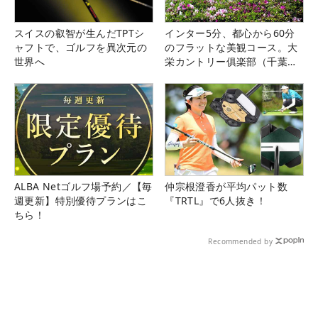
スイスの叡智が生んだTPTシ
インター5分、都心から60分
ャフトで、ゴルフを異次元の
のフラットな美観コース。大
世界へ
栄カントリー俱楽部（千葉
県）
ALBA Netゴルフ場予約／【毎
仲宗根澄香が平均パット数
週更新】特別優待プランはこ
『TRTL』で6人抜き！
ちら！
Recommended by