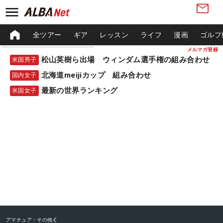
全ツアー
ギア
レッスン
ライフ
漫画
ゴルフ
メルマガ登録
松山英樹ら出場 ウィンダム選手権の組み合わせ
米国男子
北海道meijiカップ 組み合わせ
国内女子
最新の世界ランキング
米国女子
アマチュア・その他