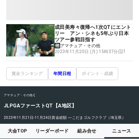
成田美寿々復帰へ1次QTにエント
リー アン・シネも5年ぶり日本
ツアー参戦目指す
アマチュア・その他
1
2023年11月20日 (月) 15時37分
賞金ランキング
年間日程
ポイント・成績
アマチュア・その他
JLPGAファーストQT【A地区】
2023年11月21日-11月24日
賞金総額
―
こだまゴルフクラブ（埼玉県）
大会TOP
リーダーボード
組み合せ
ニュース