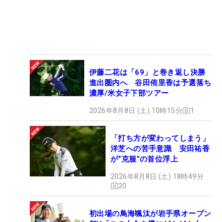
伊藤二花は「69」と巻き返し決勝
進出圏内へ 谷田侑里香は予選落ち
濃厚/米女子下部ツアー
2026年8月8日 (土) 10時15分
1
「打ち方が変わってしまう」
洋芝への苦手意識 安田祐香
が“克服”の首位浮上
2026年8月8日 (土) 18時49分
20
初出場の鳥海颯汰が岩手県オープン