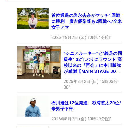
首位通過の岩永杏奈がマッチ1回戦
に勝利 廣吉優梨菜も2回戦へ/全米
女子アマ
2026年8月7日 (金) 10時04分
1
”シニアルーキー”と“義足の同
級生” 32年ぶりにラウンド 高
校以来の『再会』に中川勝弥
が感謝【MAIN STAGE JOYX
OPEN】
2026年8月2日 (日) 15時05分
3
石川遼は12位発進 杉浦悠太20位/
米男子下部
2026年8月7日 (金) 10時29分
1