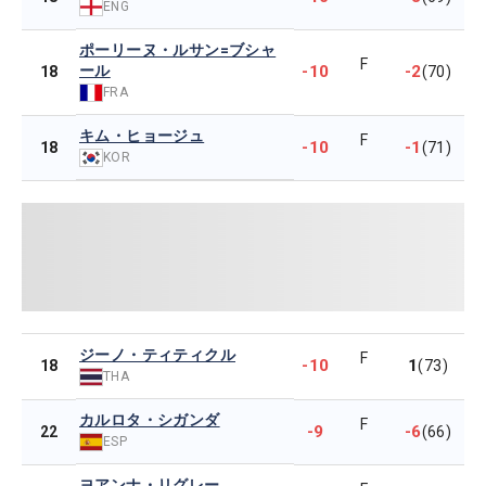
ENG
ポーリーヌ・ルサン=ブシャ
F
ール
-10
-2
18
(70)
FRA
キム・ヒョージュ
F
-10
-1
18
(71)
KOR
ジーノ・ティティクル
F
-10
1
18
(73)
THA
カルロタ・シガンダ
F
-9
-6
22
(66)
ESP
ヨアンナ・リグレー