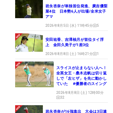
岩永杏奈が単独首位発進、廣吉優梨
菜4位 日本勢6人が出場/全米女子
アマ
2026年8月5日 (水) 11時45分
5
安田祐香、吉澤柚月が首位タイ浮
上 金田久美子が1差3位
2026年8月8日 (土) 16時21分
1
スライスが止まらない人へ！
全英女王・桑木志帆は切り返
しで「左ヒザ」を先に動かし
ていた #優勝者のスイング
2026年8月8日 (土) 12時00分
32
岩永杏奈が16強進出 大会は3日連