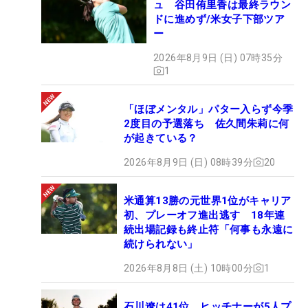
ュ 谷田侑里香は最終ラウン
ドに進めず/米女子下部ツア
ー
2026年8月9日 (日) 07時35分
1
「ほぼメンタル」パター入らず今季
2度目の予選落ち 佐久間朱莉に何
が起きている？
2026年8月9日 (日) 08時39分
20
米通算13勝の元世界1位がキャリア
初、プレーオフ進出逃す 18年連
続出場記録も終止符「何事も永遠に
続けられない」
2026年8月8日 (土) 10時00分
1
石川遼は41位 ヒッチナーが5人プ