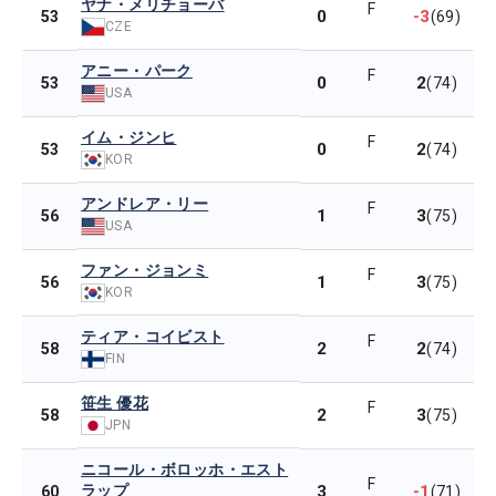
ヤナ・メリチョーバ
F
0
-3
53
(69)
CZE
アニー・パーク
F
0
2
53
(74)
USA
イム・ジンヒ
F
0
2
53
(74)
KOR
アンドレア・リー
F
1
3
56
(75)
USA
ファン・ジョンミ
F
1
3
56
(75)
KOR
ティア・コイビスト
F
2
2
58
(74)
FIN
笹生 優花
F
2
3
58
(75)
JPN
ニコール・ボロッホ・エスト
F
ラップ
3
-1
60
(71)