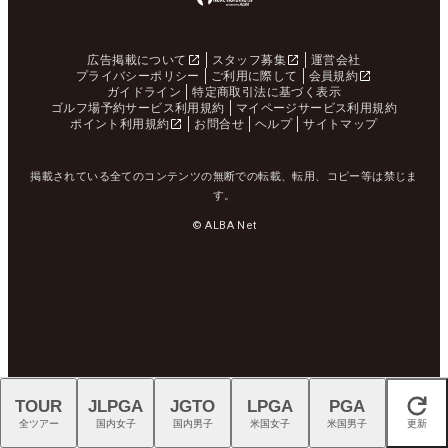
広告掲載について
スタッフ募集
運営会社
プライバシーポリシー
ご利用に際して
会員規約
ガイドライン
特定商取引法に基づく表示
ゴルフ場予約サービス利用規約
マイページサービス利用規約
ポイント利用規約
お問合せ
ヘルプ
サイトマップ
掲載されている全てのコンテンツの無断での転載、転用、コピー等は禁じま
す。
© ALBA Net
TOUR
JLPGA
JGTO
LPGA
PGA
閉じる
全ツアー
国内女子
国内男子
米国女子
米国男子
更新