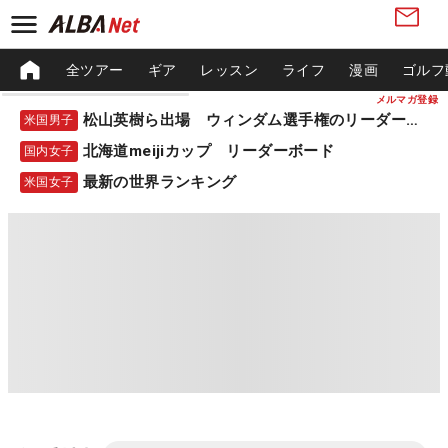
全ツアー
ギア
レッスン
ライフ
漫画
ゴルフ
メルマガ登録
松山英樹ら出場 ウィンダム選手権のリーダーボード
米国男子
北海道meijiカップ リーダーボード
国内女子
最新の世界ランキング
米国女子