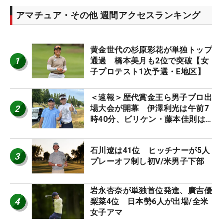
アマチュア・その他 週間アクセスランキング
黄金世代の杉原彩花が単独トップ
1
通過 橋本美月も2位で突破【女
子プロテスト1次予選・E地区】
＜速報＞歴代賞金王ら男子プロ出
2
場大会が開幕 伊澤利光は午前7
時40分、ビリケン・藤本佳則は
午前9時30分にティオフ【MAIN
STAGE JOYX OPEN】
石川遼は41位 ヒッチナーが5人
3
プレーオフ制し初V/米男子下部
岩永杏奈が単独首位発進、廣吉優
4
梨菜4位 日本勢6人が出場/全米
女子アマ