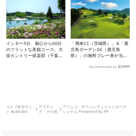
インター5分、都心から60分
「潮来CC（茨城県）」＆「鹿
のフラットな美観コース。大
児島ガーデンGC（鹿児島
栄カントリー俱楽部（千葉
県）」の無料プレー券が当た
県）
る！！
Recommended by
ゴルフ総合サイ
アマチュ
アラムコ・サウジレディスインターナ
ト ALBA Net
ア・その他
ショナル Presented By PIF