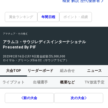
概要 解説 歴代優勝者
賞金ランキング
年間日程
ポイント・成績
アマチュア・その他
アラムコ・サウジレディスインターナショナル
Presented By PIF
2023年2月16日-2月19日
賞金総額
$5,000,000
ロイヤル・グリーンズG＆CC（サウジアラビア）
大会TOP
リーダーボード
組み合せ
ニュース
ライブフォト
出場選手
概要など
TV放送予定
前の大会
次の大会