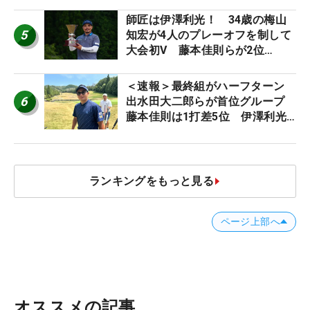
師匠は伊澤利光！ 34歳の梅山
5
知宏が4人のプレーオフを制して
大会初V 藤本佳則らが2位
【MAIN STAGE JOYX OPEN】
＜速報＞最終組がハーフターン
6
出水田大二郎らが首位グループ
藤本佳則は1打差5位 伊澤利光
は52位タイ【MAIN STAGE
JOYX OPEN】
ランキングをもっと見る
ページ上部へ
オススメの記事