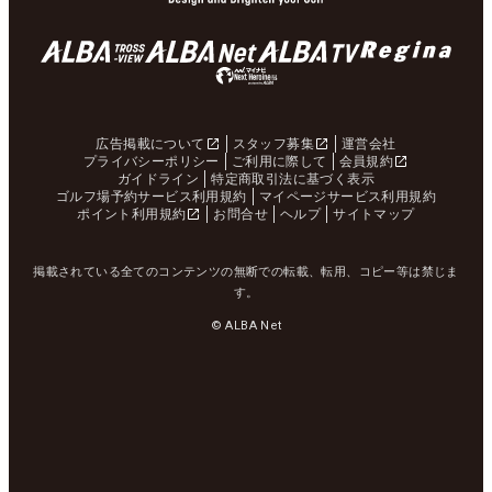
広告掲載について
スタッフ募集
運営会社
プライバシーポリシー
ご利用に際して
会員規約
ガイドライン
特定商取引法に基づく表示
ゴルフ場予約サービス利用規約
マイページサービス利用規約
ポイント利用規約
お問合せ
ヘルプ
サイトマップ
掲載されている全てのコンテンツの無断での転載、転用、コピー等は禁じま
す。
© ALBA Net