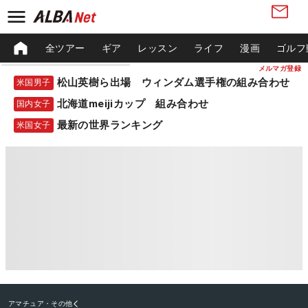
全ツアー
ギア
レッスン
ライフ
漫画
ゴルフ
メルマガ登録
松山英樹ら出場 ウィンダム選手権の組み合わせ
米国男子
北海道meijiカップ 組み合わせ
国内女子
最新の世界ランキング
米国女子
アマチュア・その他