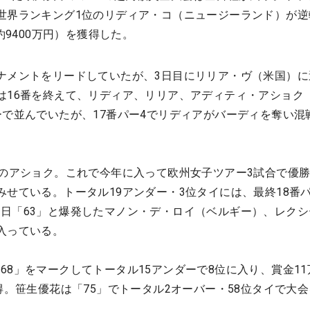
世界ランキング1位のリディア・コ（ニュージーランド）が逆
約9400万円）を獲得した。
ナメントをリードしていたが、3日目にリリア・ヴ（米国）に
は16番を終えて、リディア、リリア、アディティ・アショク
ーで並んでいたが、17番パー4でリディアがバーディを奪い混
ーのアショク。これで今年に入って欧州女子ツアー3試合で優勝
みせている。トータル19アンダー・3位タイには、最終18番パ
日「63」と爆発したマノン・デ・ロイ（ベルギー）、レクシ
入っている。
8」をマークしてトータル15アンダーで8位に入り、賞金11万
得。笹生優花は「75」でトータル2オーバー・58位タイで大