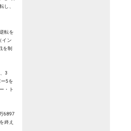
転し、
逆転を
（イン
戦を制
、3
ー5を
ー・ト
6897
会を終え