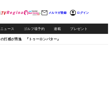
メルマガ登録
ログイン
Sニュース
ゴルフ場予約
連載
プレゼント
しの打感が秀逸 『トゥーロンパター』