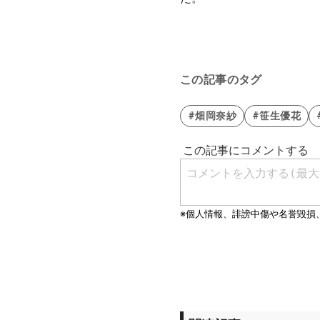
この記事のタグ
#畑岡奈紗
#笹生優花