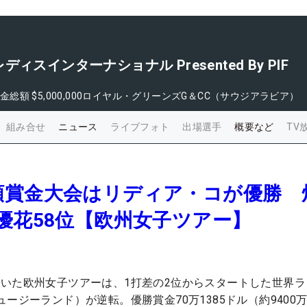
スインターナショナル Presented By PIF
金総額
$5,000,000
ロイヤル・グリーンズG＆CC（サウジアラビア）
組み合せ
ニュース
ライブフォト
出場選手
概要など
TV
額賞金大会はリディア・コが優勝 
優花58位【欧州女子ツアー】
いた欧州女子ツアーは、1打差の2位からスタートした世界ラ
ージーランド）が逆転。優勝賞金70万1385ドル（約9400