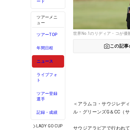
ード
ツアーメニ
ュー
世界No.1のリディア・コが優勝 
ツアーTOP
この記事
年間日程
ニュース
ライブフォ
ト
ツアー登録
選手
＜アラムコ・サウジレディスイ
ル・グリーンズG＆CC（サ
記録・成績
LADY GO CUP
サウジアラビアで行われて