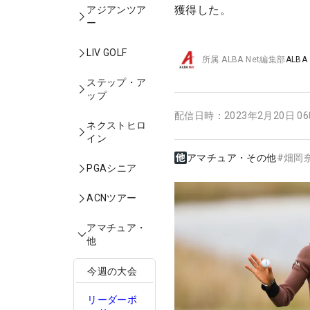
獲得した。
アジアンツア
ー
LIV GOLF
所属
ALBA Net編集部
ALBA
ステップ・ア
ップ
配信日時：
2023年2月20日 0
ネクストヒロ
イン
アマチュア・その他
#
畑岡
PGAシニア
ACNツアー
アマチュア・
他
今週の大会
リーダーボ