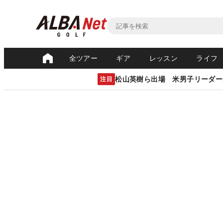
全ツアー
ギア
レッスン
ライフ
松山英樹ら出場 米男子リーダー
注目