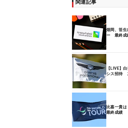
関連記事
畑岡、笹生
ー 最終成
【LIVE
シス招待 
比嘉一貴
最終成績