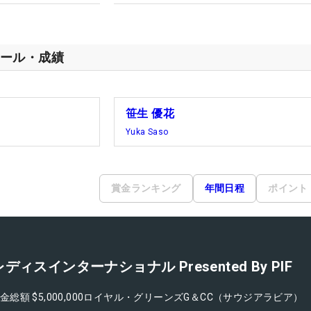
ール・成績
笹生 優花
Yuka Saso
賞金ランキング
年間日程
ポイント
スインターナショナル Presented By PIF
金総額
$5,000,000
ロイヤル・グリーンズG＆CC（サウジアラビア）