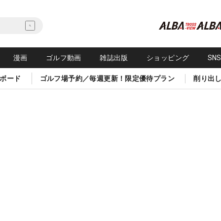
漫画
ゴルフ動画
雑誌出版
ショッピング
SN
ボード
ゴルフ場予約／毎週更新！限定優待プラン
削り出