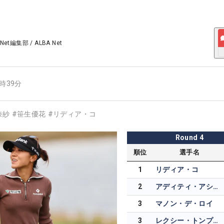
 Net編集部
/
ALBA Net
6時39分
奈紗
#
笹生優花
#
リディア・コ
Round
4
順位
選手名
1
リディア・コ
2
アディティ・アショク
3
マノン・デ・ロイ
3
レクシー・トンプソン