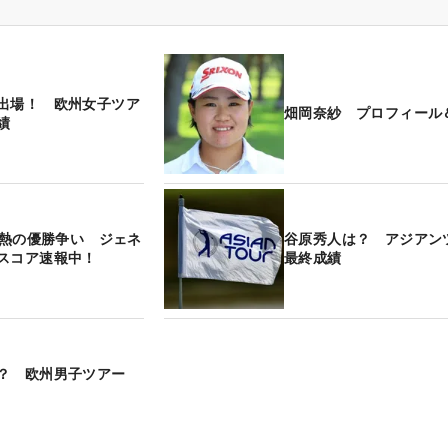
出場！ 欧州女子ツア
畑岡奈紗 プロフィール
績
】白熱の優勝争い ジェネ
谷原秀人は？ アジア
スコア速報中！
最終成績
は？ 欧州男子ツアー