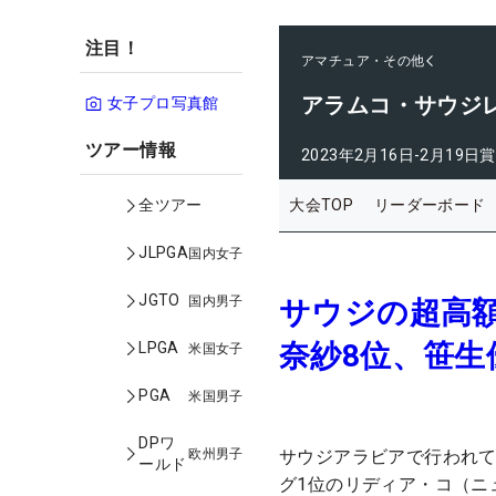
注目！
アマチュア・その他
アラムコ・サウジレディ
女子プロ写真館
ツアー情報
2023年2月16日-2月19日
賞
大会TOP
リーダーボード
全ツアー
JLPGA
国内女子
JGTO
国内男子
サウジの超高
奈紗8位、笹生
LPGA
米国女子
PGA
米国男子
DPワ
欧州男子
サウジアラビアで行われて
ールド
グ1位のリディア・コ（ニュ