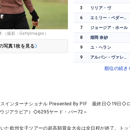
3
リリア・ヴ
6
エミリー・ペダーセン
7
ジョージア・ホール
（撮影：GettyImages）
8
畑岡 奈紗
の写真
1
枚を見る
9
ユ・ヘラン
9
アルバン・ヴァレンズエラ
順位の続き
ンターナショナル Presented By PIF 最終日◇19日◇
ウジアラビア）◇6295ヤード・パー72＞
いた欧州女子ツアーの超高額賞金大会は全日程が終了。トッ