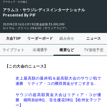
アマチュア・その他
アラムコ・サウジレディスインターナショナル
Presented By PIF
2023年2月16日-2月19日
賞金総額
$5,000,000
ロイヤル・グリーンズG＆CC（サウジアラビア）
大会TOP
リーダーボード
組み合せ
ニュース
ライブフォト
出場選手
概要など
TV放送予定
【この大会のニュース】
史上最高額の最終戦＆超高額大会のサウジ戦で
連勝 リディア・コの獲得賞金がすごすぎる…
サウジの超高額賞金大会はリディア・コが優
勝 畑岡奈紗8位、笹生優花58位【欧州女子ツア
ー】