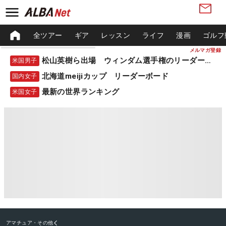
全ツアー
ギア
レッスン
ライフ
漫画
ゴルフ
メルマガ登録
松山英樹ら出場 ウィンダム選手権のリーダーボード
米国男子
北海道meijiカップ リーダーボード
国内女子
最新の世界ランキング
米国女子
アマチュア・その他