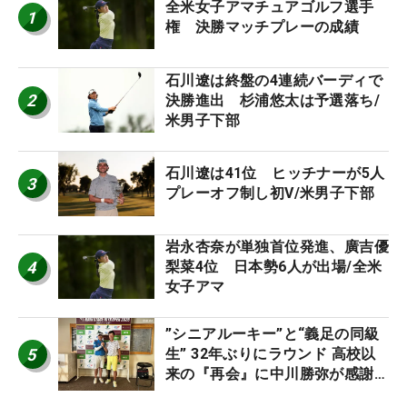
全米女子アマチュアゴルフ選手
1
権 決勝マッチプレーの成績
石川遼は終盤の4連続バーディで
2
決勝進出 杉浦悠太は予選落ち/
米男子下部
石川遼は41位 ヒッチナーが5人
3
プレーオフ制し初V/米男子下部
岩永杏奈が単独首位発進、廣吉優
4
梨菜4位 日本勢6人が出場/全米
女子アマ
”シニアルーキー”と“義足の同級
5
生” 32年ぶりにラウンド 高校以
来の『再会』に中川勝弥が感謝
【MAIN STAGE JOYX OPEN】