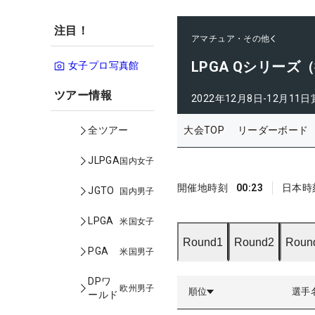
注目！
アマチュア・その他
LPGA Qシリーズ
女子プロ写真館
ツアー情報
2022年12月8日-12月11日
大会TOP
リーダーボード
全ツアー
JLPGA
国内女子
開催地時刻
00:23
日本時
JGTO
国内男子
LPGA
米国女子
Round1
Round2
Roun
PGA
米国男子
DPワ
欧州男子
順位
選手
ールド