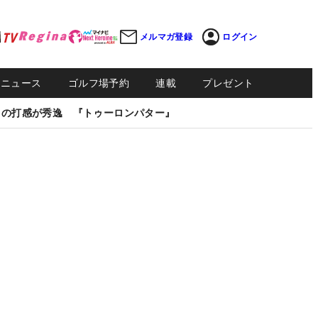
メルマガ登録
ログイン
Sニュース
ゴルフ場予約
連載
プレゼント
しの打感が秀逸 『トゥーロンパター』