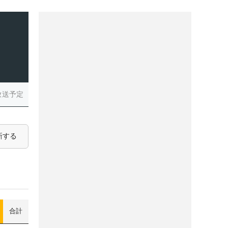
放送予定
新する
合計