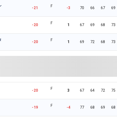
ン
F
-21
-3
70
66
67
69
F
-20
1
67
69
68
73
タ
F
-20
1
69
72
68
73
F
-20
3
67
64
72
75
F
-19
-4
77
68
69
68