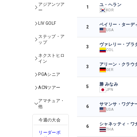
アジアンツア
ユ・ヘラン
1
ー
KOR
LIV GOLF
ベイリー・ターデ
2
USA
ステップ・ア
ップ
ヴァレリー・プラ
3
COL
ネクストヒロ
イン
アリーン・クラウ
3
GER
PGAシニア
勝 みなみ
5
ACNツアー
JPN
アマチュア・
サマンサ・ワグナ
6
他
USA
今週の大会
シャネッティ・ワ
6
THA
リーダーボ