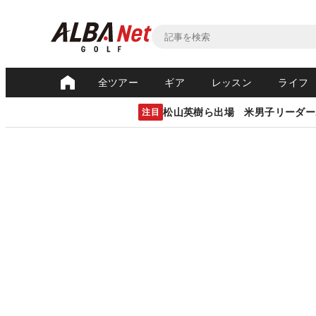
全ツアー
ギア
レッスン
ライフ
松山英樹ら出場 米男子リーダー
注目