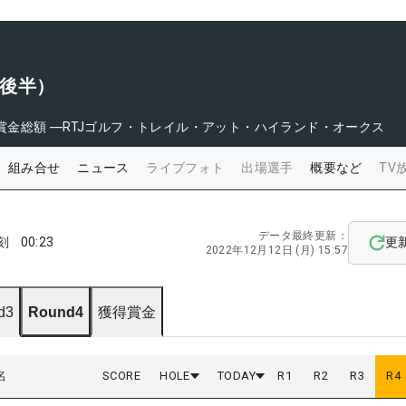
（後半）
賞金総額
―
RTJゴルフ・トレイル・アット・ハイランド・オークス
組み合せ
ニュース
ライブフォト
出場選手
概要など
TV
データ最終更新：
刻
00:23
更
2022年12月12日 (月) 15:57
d3
Round4
獲得賞金
名
SCORE
HOLE
TODAY
R
1
R
2
R
3
R
4