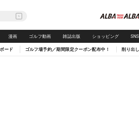
漫画
ゴルフ動画
雑誌出版
ショッピング
SN
ボード
ゴルフ場予約／期間限定クーポン配布中！
削り出