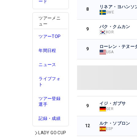
ード
リネア・ヨハンソ
8
SWE
ツアーメニ
ュー
パク・クムカン
9
KOR
ツアーTOP
ローレン・テヌー
9
年間日程
USA
ニュース
ライブフォ
ト
ツアー登録
イジ・ガブサ
選手
9
GER
記録・成績
ルナ・ソブロン
12
ESP
LADY GO CUP