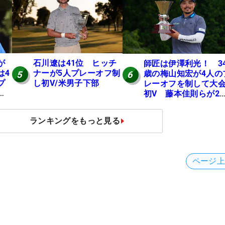
JOYX OPEN】
が
石川遼は41位 ヒッチ
師匠は伊澤利光！ 3
は4
ナーが5人プレーオフ制
歳の梅山知宏が4人の
5
6
プ
し初V/米男子下部
レーオフを制して大
地
初V 藤本佳則らが2
【MAIN STAGE JOY
OPEN】
ランキングをもっと見る
ページ