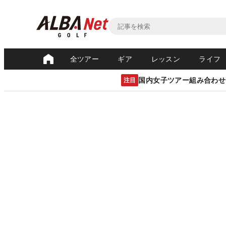
全ツアー
ギア
レッスン
ライフ
国内女子ツアー組み合わせ
注目