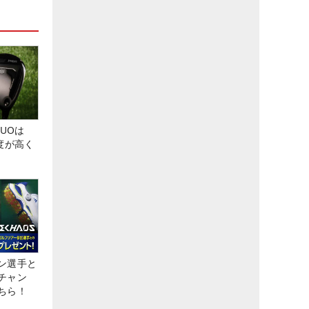
DUOは
度が高く
ン選手と
チャン
ちら！