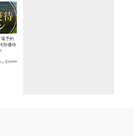
ルフ場予約
特別優待
！
by