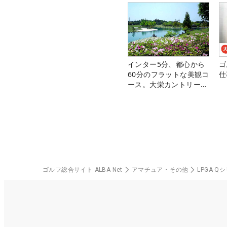
インター5分、都心から
ゴ
60分のフラットな美観コ
仕
ース。大栄カントリー俱
楽部（千葉県）
ゴルフ総合サイト ALBA Net
アマチュア・その他
LPGA 