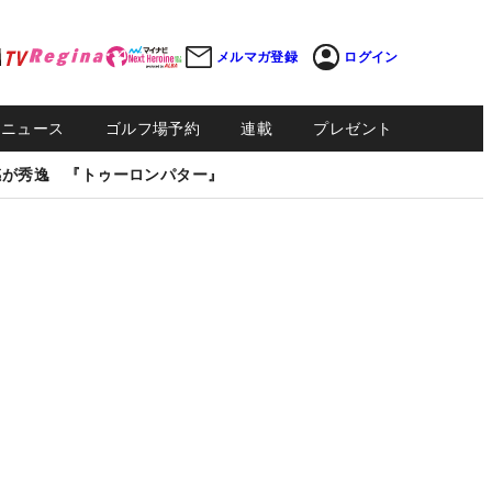
メルマガ登録
ログイン
Sニュース
ゴルフ場予約
連載
プレゼント
感が秀逸 『トゥーロンパター』