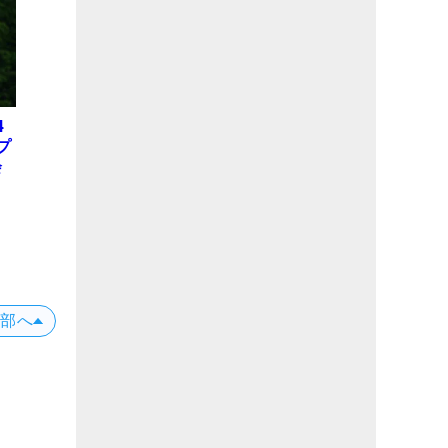
4
プ
会
位
X
上部へ