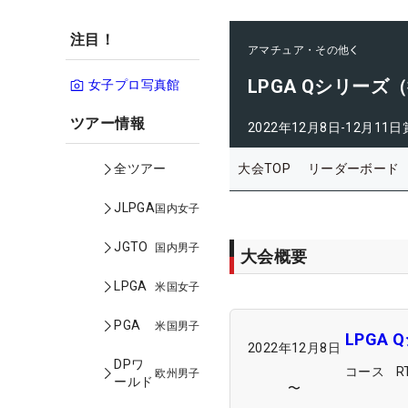
注目！
アマチュア・その他
LPGA Qシリーズ
女子プロ写真館
ツアー情報
2022年12月8日-12月11日
大会TOP
リーダーボード
全ツアー
JLPGA
国内女子
JGTO
国内男子
大会概要
LPGA
米国女子
PGA
米国男子
LPGA
2022年12月8日
DPワ
コース
欧州男子
ールド
〜