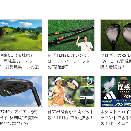
潮来CC（茨城県）」
新『TENSEIオレンジ』
プロギアのRS 
「鹿児島ガーデン
はドライバーシャフト
FW・UTも完成
C（鹿児島県）」の無
の“最適解”
購入者続出！
プレー券が当たる！！
G740』アイアンが引
仲宗根澄香が平均パット
ネクストヒロイ
出す“反則級”の寛容性
数『TRTL』で6人抜き！
ラウンドできる
飛びは本当だった！
ス！詳しくはこ