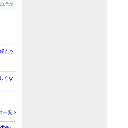
放送予定
精鋭たち
」
しくな
ス一覧
の大会