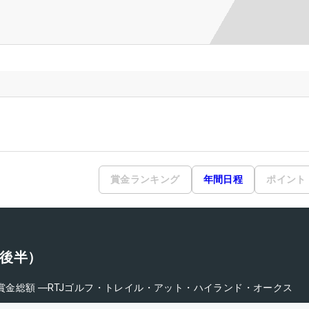
賞金ランキング
年間日程
ポイント
（後半）
賞金総額
―
RTJゴルフ・トレイル・アット・ハイランド・オークス