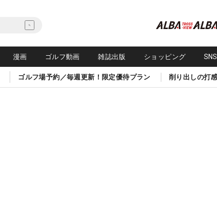
漫画
ゴルフ動画
雑誌出版
ショッピング
SN
ゴルフ場予約／毎週更新！限定優待プラン
削り出しの打