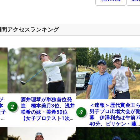
週間アクセスランキング
が
酒井理琴が単独首位発
＜速報＞歴代賞金王
本
進 橋本美月3位、浅井
2
男子プロ出場大会が
3
女子
咲希の妹・美希50位
幕 伊澤利光は午前7
E
【女子プロテスト1次予
40分、ビリケン・藤
選・E地区】
佳則は午前9時30分に
ィオフ【MAIN STAG