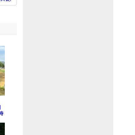
ら
開
時
本
テ
E