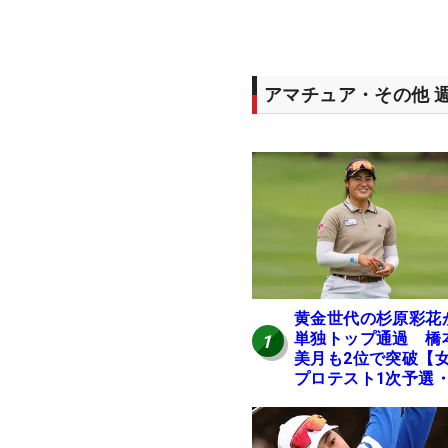
アマチュア・その他 
黄金世代の杉原彩花
単独トップ通過 橋
1
美月も2位で突破【
プロテスト1次予選・
地区】