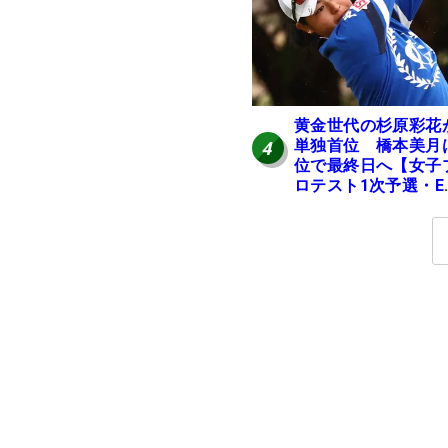
黄金世代の杉原彩花
単独首位 橋本美月
4
位で最終日へ【女子
ロテスト1次予選・E
区】