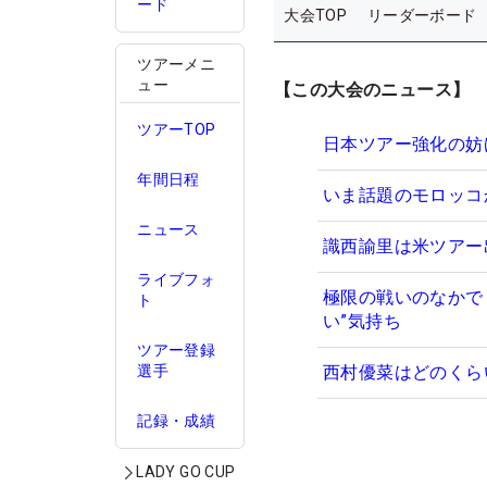
ード
大会TOP
リーダーボード
ツアーメニ
ュー
【この大会のニュース】
ツアーTOP
日本ツアー強化の妨
年間日程
いま話題のモロッコ
ニュース
識西諭里は米ツアー
ライブフォ
極限の戦いのなかで
ト
い”気持ち
ツアー登録
選手
西村優菜はどのくら
記録・成績
LADY GO CUP