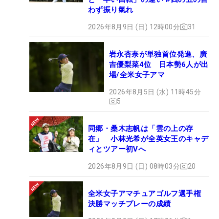
わず振り氣れ
2026年8月9日 (日) 12時00分
31
岩永杏奈が単独首位発進、廣
吉優梨菜4位 日本勢6人が出
場/全米女子アマ
2026年8月5日 (水) 11時45分
5
同郷・桑木志帆は「雲の上の存
在」 小林光希が全英女王のキャデ
ィとツアー初Vへ
2026年8月9日 (日) 08時03分
20
全米女子アマチュアゴルフ選手権
決勝マッチプレーの成績