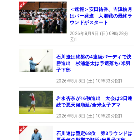
＜速報＞安田祐香、吉澤柚月
はパー発進 大混戦の最終ラ
ウンドがスタート
2026年8月9日 (日) 09時28分
1
石川遼は終盤の4連続バーディで決
勝進出 杉浦悠太は予選落ち/米男
子下部
2026年8月8日 (土) 10時33分
1
岩永杏奈が16強進出 大会は3日連
続で悪天候順延/全米女子アマ
2026年8月8日 (土) 10時20分
1
石川遼は暫定68位 第3ラウンドは
悪天候の影響で順延/米男子下部