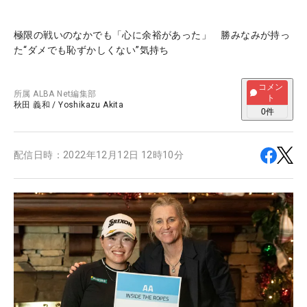
極限の戦いのなかでも「心に余裕があった」 勝みなみが持っ
た“ダメでも恥ずかしくない”気持ち
コメン
所属
ALBA Net編集部
ト
秋田 義和
/
Yoshikazu Akita
0
件
配信日時：
2022年12月12日 12時10分