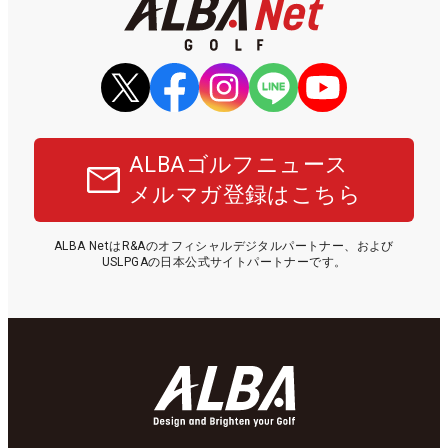
ALBAゴルフニュース
メルマガ登録はこちら
ALBA NetはR&Aのオフィシャルデジタルパートナー、および
USLPGAの日本公式サイトパートナーです。