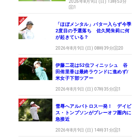
2026年8月9日 (日) 13時53分
1
「ほぼメンタル」パター入らず今季
2度目の予選落ち 佐久間朱莉に何
が起きている？
2026年8月9日 (日) 08時39分
20
伊藤二花は52位フィニッシュ 谷
田侑里香は最終ラウンドに進めず/
米女子下部ツアー
2026年8月9日 (日) 07時35分
1
雪辱へアルバトロス一発！ デイビ
ス・トンプソンがプレーオフ圏内に
急接近
2026年8月9日 (日) 14時31分
1