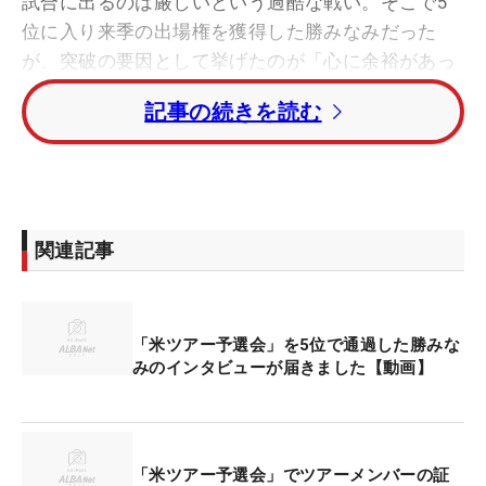
試合に出るのは厳しいという過酷な戦い。そこで5
位に入り来季の出場権を獲得した勝みなみだった
が、突破の要因として挙げたのが「心に余裕があっ
た」ことだった。その余裕を生んだのは日本で培っ
記事の続きを読む
てきたものだった。
勝みなみが英語で喜びを語る【動画】
まずは体力面。8日間144ホールというタフな戦いだ
関連記事
ったが、2年前から自分を厳しく追い込んできたト
レーニングが大いに生きた。「長かったですね
（笑）。体力勝負だなと思っていましたが、トレー
「米ツアー予選会」を5位で通過した勝みな
ニングしてきた結果がこの8日間のゴルフに出たな
みのインタビューが届きました【動画】
と思います」。スタミナ面で劣っていてはメンタル
面どころではなかった。
そのトレーニングのおかげで飛距離の面でも十分に
「米ツアー予選会」でツアーメンバーの証