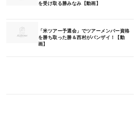
を受け取る勝みなみ【動画】
戦うことができた。日本ツアーで4位の飛距離
（253.21ヤード）は米国では特筆したものではなく
なり、「こっちの選手はトレーニングへの意識が高
い。体も大きい。私ももっとやらないと」と刺激も
「米ツアー予選会」でツアーメンバー資格
もらったが、戦えるレベルにはあった。
を勝ち取った勝＆西村がバンザイ！【動
画】
何よりも大きかったのは「アメリカがダメでも日本
という余裕があった」ことだ。「ダメだったら恥ず
かしい、という気持ちは全くなかったですね。環境
が変わったところでうまくいかなかったら、今の自
分の実力では対応できないということ。恥ずかしく
はないですね。それは来てみないと分からない。だ
めなら、またレベルアップしてくるという感じでし
た」。国内メジャー優勝により3年の複数年シード
を持っていることは、大きな心のよりどころとなっ
ていた。