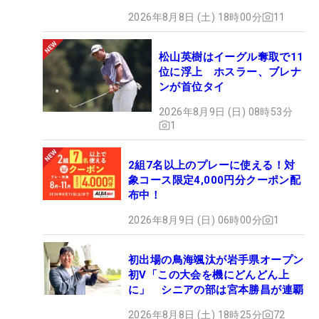
2026年8月8日 (土) 18時00分
11
松山英樹はイーグル奪取で11
位に浮上 ホスラー、ブレナ
ンが首位タイ
2026年8月9日 (日) 08時53分
1
2組7名以上のプレーに使える！対
象コース限定4,000円分クーポン配
布中！
2026年8月9日 (日) 06時00分
1
初出場の鳥海颯汰が岩手県オープン
初V「この大会を機にどんどん上
に」 シニアの部は宮本勝昌が連覇
2026年8月8日 (土) 18時25分
72