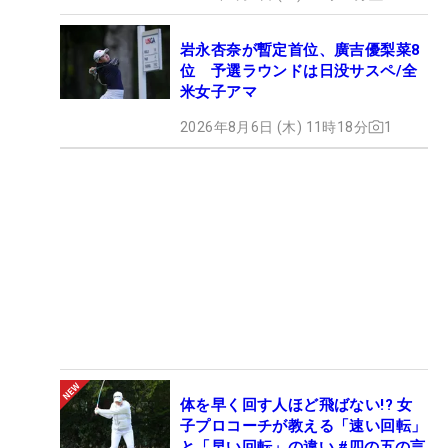
岩永杏奈が暫定首位、廣吉優梨菜8
位 予選ラウンドは日没サスペ/全
米女子アマ
2026年8月6日 (木) 11時18分
1
体を早く回す人ほど飛ばない!? 女
子プロコーチが教える「速い回転」
と「早い回転」の違い #四の五の言