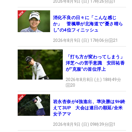
2026年8月9日 (日) 17時26分
1
消化不良の日々に「こんな感じ
か」 菅楓華が北海道で“憂さ晴ら
し”の4位フィニッシュ
2026年8月9日 (日) 17時06分
21
「打ち方が変わってしまう」
洋芝への苦手意識 安田祐香
が“克服”の首位浮上
2026年8月8日 (土) 18時49分
20
岩永杏奈が4強進出、準決勝は9H終
えて3UP 大会は連日の順延/全米
女子アマ
2026年8月9日 (日) 09時39分
1