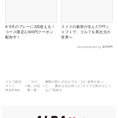
8-9月のプレーに2回使える！
スイスの叡智が生んだTPTシ
コース限定2,000円クーポン
ャフトで、ゴルフを異次元の
配布中！
世界へ
Recommended by
ゴルフ総合
「その
極限の戦いのなかでも「心に余裕があっ
サイト
他」の記
た」 勝みなみが持った“ダメでも恥ずかしく
ALBA Net
事一覧
ない”気持ち