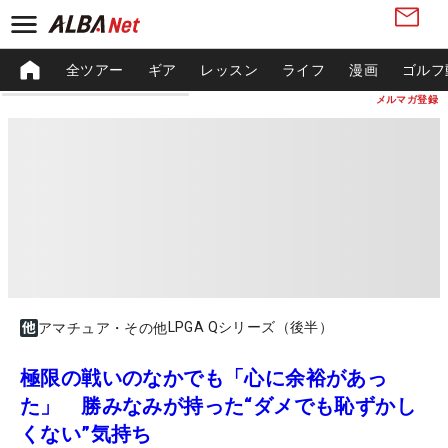
全ツアー
ギア
レッスン
ライフ
漫画
ゴルフ
メルマガ登録
LPGA Qシリーズ（後半）
アマチュア・その他
極限の戦いのなかでも「心に余裕があっ
た」 勝みなみが持った“ダメでも恥ずかし
くない”気持ち