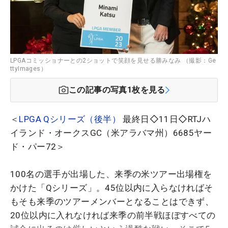
LPGAコミッショナーとの2ショットで笑顔を見せる勝みなみ （撮影：Ge
ttyImages）
この記事の写真
1
枚を見る
＜
LPGA Qシリーズ（後半）
最終日◇11日◇RTJハ
イランド・オークスGC（米アラバマ州）6685ヤー
ド・パー72＞
100名の選手が出場した、来季の米ツアー出場権を
かけた「Qシリーズ」。45位以内に入らなければそ
もそも来季のツアーメンバーとなることはできず、
20位以内に入れなければ来季の前半戦ほぼすべての