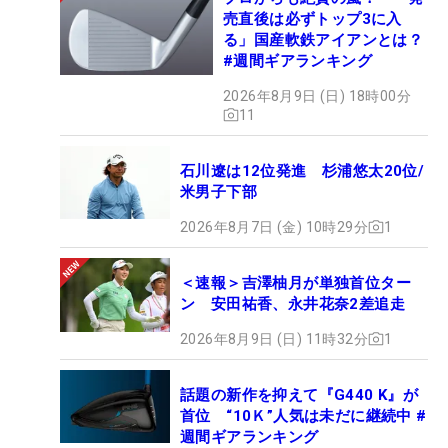
売直後は必ずトップ3に入
る」国産軟鉄アイアンとは？
#週間ギアランキング
2026年8月9日 (日) 18時00分
11
石川遼は12位発進 杉浦悠太20位/
米男子下部
2026年8月7日 (金) 10時29分
1
＜速報＞吉澤柚月が単独首位ター
ン 安田祐香、永井花奈2差追走
2026年8月9日 (日) 11時32分
1
話題の新作を抑えて『G440 K』が
首位 “10Ｋ”人気は未だに継続中 #
週間ギアランキング