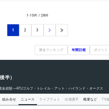
1
-
10
件
/
28
件
1
2
3
賞金ランキング
年間日程
ポイント
（後半）
賞金総額
―
RTJゴルフ・トレイル・アット・ハイランド・オークス
組み合せ
ニュース
ライブフォト
出場選手
概要など
TV