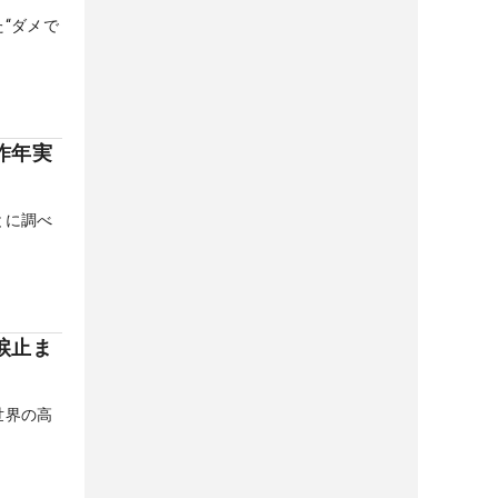
“ダメで
昨年実
とに調べ
涙止ま
世界の高