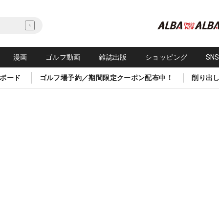
漫画
ゴルフ動画
雑誌出版
ショッピング
SN
ボード
ゴルフ場予約／期間限定クーポン配布中！
削り出