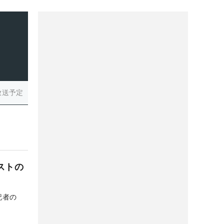
放送予定
ストの
記者の