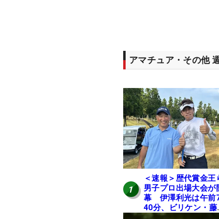
アマチュア・その他 
＜速報＞歴代賞金王
男子プロ出場大会が
1
幕 伊澤利光は午前
40分、ビリケン・藤
佳則は午前9時30分