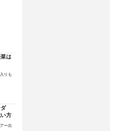
優菜は
入りも
ンダ
戦い方
アー出