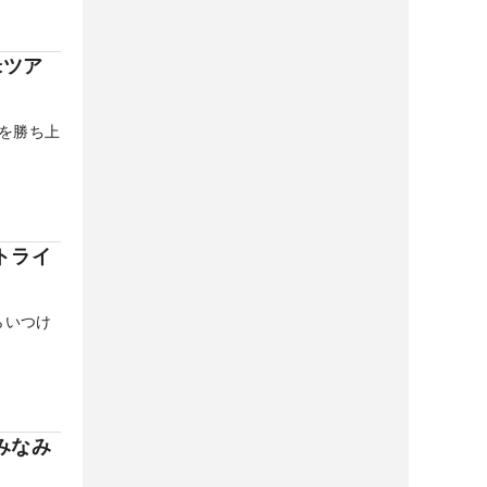
米ツア
会を勝ち上
トライ
らいつけ
みなみ