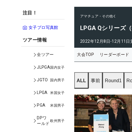
注目！
アマチュア・その他
LPGA Qシリーズ
女子プロ写真館
ツアー情報
2022年12月8日-12月11日
大会TOP
リーダーボード
全ツアー
JLPGA
国内女子
JGTO
国内男子
ALL
事前
Round1
Ro
LPGA
米国女子
PGA
米国男子
DPワ
欧州男子
ールド