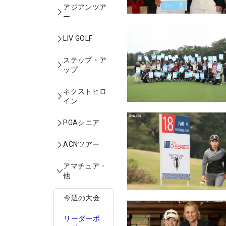
アジアンツア
ー
LIV GOLF
ステップ・ア
ップ
ネクストヒロ
イン
PGAシニア
ACNツアー
アマチュア・
他
今週の大会
リーダーボ