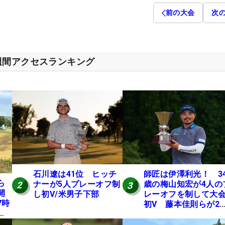
前の大会
次
週間アクセスランキング
石川遼は41位 ヒッチ
師匠は伊澤利光！ 3
ら
ナーが5人プレーオフ制
歳の梅山知宏が4人の
2
3
開
し初V/米男子下部
レーオフを制して大
7時
初V 藤本佳則らが2
本
【MAIN STAGE JOY
にテ
OPEN】