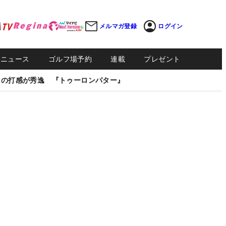
メルマガ登録
ログイン
Sニュース
ゴルフ場予約
連載
プレゼント
しの打感が秀逸 『トゥーロンパター』