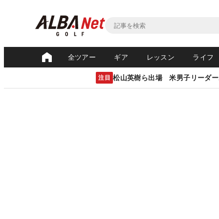
全ツアー
ギア
レッスン
ライフ
松山英樹ら出場 米男子リーダー
注目