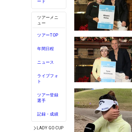
ード
ツアーメニ
ュー
ツアーTOP
年間日程
ニュース
ライブフォ
ト
ツアー登録
選手
記録・成績
LADY GO CUP