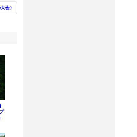
の大会
4
プ
会
位
X