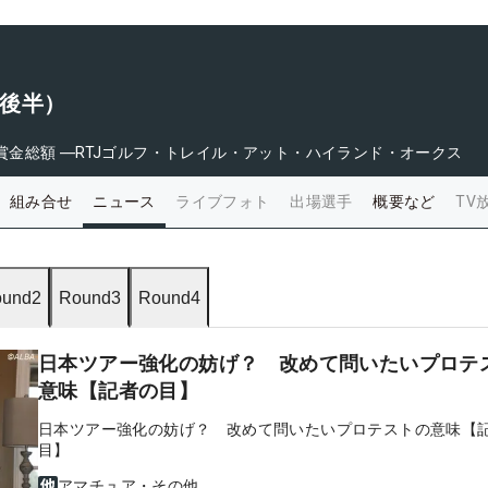
（後半）
賞金総額
―
RTJゴルフ・トレイル・アット・ハイランド・オークス
組み合せ
ニュース
ライブフォト
出場選手
概要など
TV
und2
Round3
Round4
日本ツアー強化の妨げ？ 改めて問いたいプロテ
意味【記者の目】
日本ツアー強化の妨げ？ 改めて問いたいプロテストの意味【
目】
アマチュア・その他