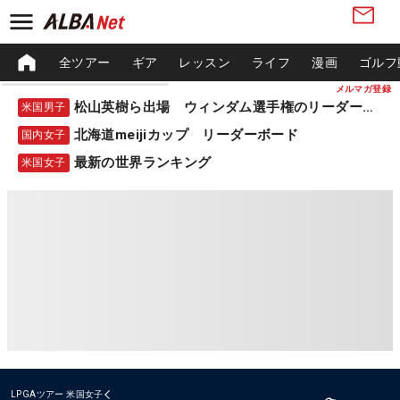
全ツアー
ギア
レッスン
ライフ
漫画
ゴルフ
メルマガ登録
松山英樹ら出場 ウィンダム選手権のリーダーボード
米国男子
北海道meijiカップ リーダーボード
国内女子
最新の世界ランキング
米国女子
LPGAツアー
米国女子