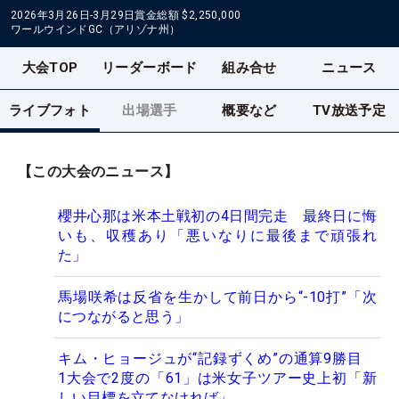
2026年3月26日-3月29日
賞金総額
$2,250,000
ワールウインドGC（アリゾナ州）
大会TOP
リーダーボード
組み合せ
ニュース
ライブフォト
出場選手
概要など
TV放送予定
【この大会のニュース】
櫻井心那は米本土戦初の4日間完走 最終日に悔
いも、収穫あり「悪いなりに最後まで頑張れ
た」
馬場咲希は反省を生かして前日から“-10打”「次
につながると思う」
キム・ヒョージュが“記録ずくめ”の通算9勝目
1大会で2度の「61」は米女子ツアー史上初「新
しい目標を立てなければ」