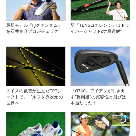
最新モデル『FJクオンタム』
新『TENSEIオレンジ』はドラ
を石井良介プロがチェック
イバーシャフトの“最適解”
スイスの叡智が生んだTPTシ
『G740』アイアンが引き出
ャフトで、ゴルフを異次元の
す“反則級”の寛容性と飛びは
世界へ
本当だった！