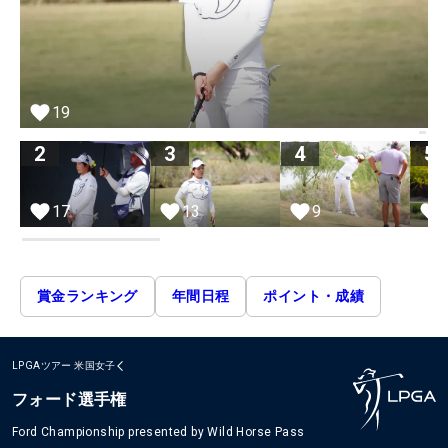
19
2
3
4
5
17
13
9
賞金ランキング
年間日程
ポイント・成績
LPGAツアー
米国女子
フォード選手権
Ford Championship presented by Wild Horse Pass