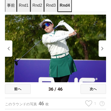
事前
Rnd1
Rnd2
Rnd3
Rnd4
36
/
46
前へ
次へ
46
1
このラウンドの写真
枚