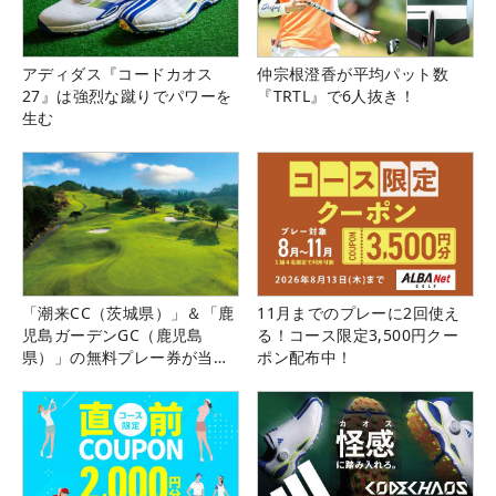
アディダス『コードカオス
仲宗根澄香が平均パット数
27』は強烈な蹴りでパワーを
『TRTL』で6人抜き！
生む
「潮来CC（茨城県）」＆「鹿
11月までのプレーに2回使え
児島ガーデンGC（鹿児島
る！コース限定3,500円クー
県）」の無料プレー券が当た
ポン配布中！
る！！