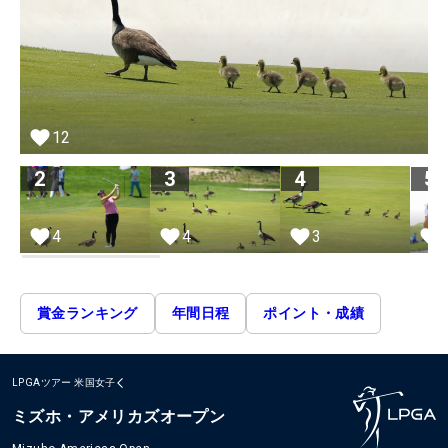
12
2
3
4
5
4
4
3
賞金ランキング
年間日程
ポイント・成績
LPGAツアー
米国女子
ミズホ・アメリカズオープン