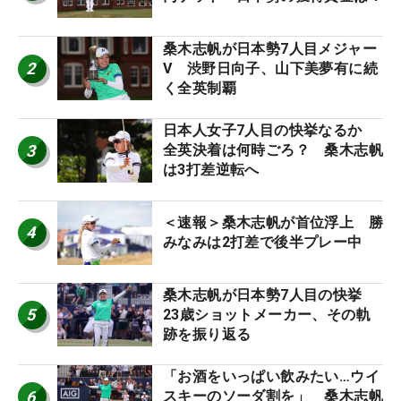
桑木志帆が日本勢7人目メジャー
2
V 渋野日向子、山下美夢有に続
く全英制覇
日本人女子7人目の快挙なるか
3
全英決着は何時ごろ？ 桑木志帆
は3打差逆転へ
＜速報＞桑木志帆が首位浮上 勝
4
みなみは2打差で後半プレー中
桑木志帆が日本勢7人目の快挙
5
23歳ショットメーカー、その軌
跡を振り返る
「お酒をいっぱい飲みたい…ウイ
6
スキーのソーダ割を」 桑木志帆