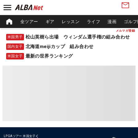
全ツアー
ギア
レッスン
ライフ
漫画
ゴルフ
メルマガ登録
松山英樹ら出場 ウィンダム選手権の組み合わせ
米国男子
北海道meijiカップ 組み合わせ
国内女子
最新の世界ランキング
米国女子
LPGAツアー
米国女子