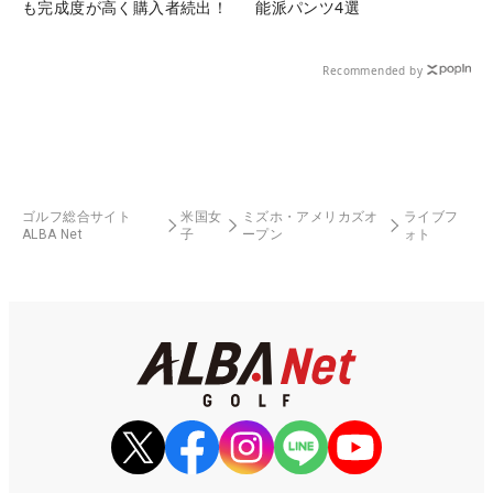
も完成度が高く購入者続出！
能派パンツ4選
Recommended by
ゴルフ総合サイト
米国女
ミズホ・アメリカズオ
ライブフ
ALBA Net
子
ープン
ォト