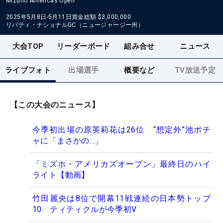
Mizuho Americas Open
2025年5月8日-5月11日
賞金総額
$3,000,000
リバティ・ナショナルGC（ニュージャージー州）
大会TOP
リーダーボード
組み合せ
ニュース
ライブフォト
出場選手
概要など
TV放送予定
【この大会のニュース】
今季初出場の原英莉花は26位 “想定外”池ポチ
ャに「まさかの…」
「ミズホ・アメリカズオープン」最終日のハイ
ライト【動画】
竹田麗央は8位で開幕11戦連続の日本勢トップ
10 ティティクルが今季初V