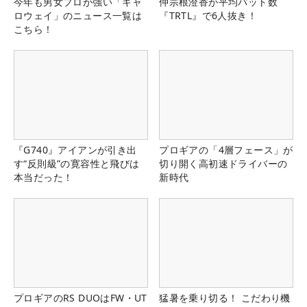
今年も男女プロが強い「キャ
仲宗根澄香が平均パット数
ロウェイ」のニュース一覧は
『TRTL』で6人抜き！
こちら！
『G740』アイアンが引き出
プロギアの「4層フェース」が
す“反則級”の寛容性と飛びは
切り開く高初速ドライバーの
本当だった！
新時代
プロギアのRS DUOはFW・UT
猛暑を乗り切る！ こだわり機