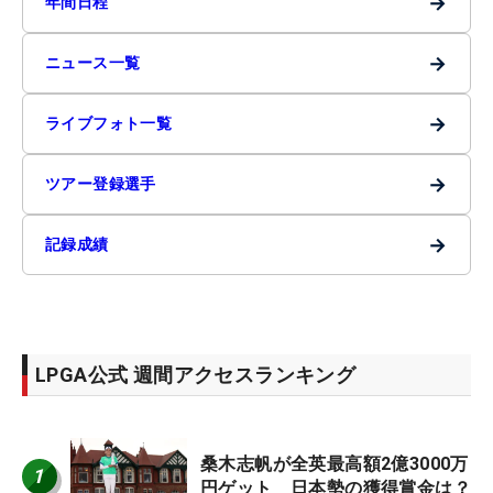
→
年間日程
→
ニュース一覧
→
ライブフォト一覧
→
ツアー登録選手
→
記録成績
LPGA公式 週間アクセスランキング
桑木志帆が全英最高額2億3000万
1
円ゲット 日本勢の獲得賞金は？