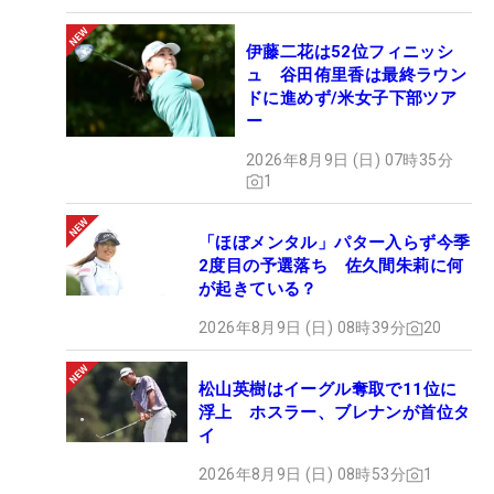
伊藤二花は52位フィニッシ
ュ 谷田侑里香は最終ラウン
ドに進めず/米女子下部ツア
ー
2026年8月9日 (日) 07時35分
1
「ほぼメンタル」パター入らず今季
2度目の予選落ち 佐久間朱莉に何
が起きている？
2026年8月9日 (日) 08時39分
20
松山英樹はイーグル奪取で11位に
浮上 ホスラー、ブレナンが首位タ
イ
2026年8月9日 (日) 08時53分
1