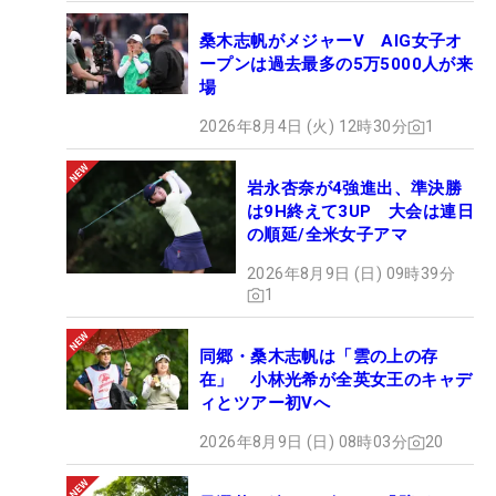
桑木志帆がメジャーV AIG女子オ
ープンは過去最多の5万5000人が来
場
2026年8月4日 (火) 12時30分
1
岩永杏奈が4強進出、準決勝
は9H終えて3UP 大会は連日
の順延/全米女子アマ
2026年8月9日 (日) 09時39分
1
同郷・桑木志帆は「雲の上の存
在」 小林光希が全英女王のキャデ
ィとツアー初Vへ
2026年8月9日 (日) 08時03分
20