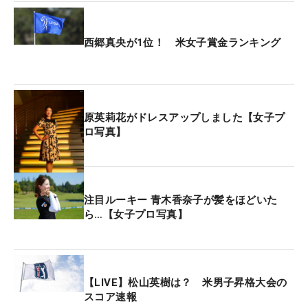
「しっかりパッティングを決めていた中で、防げた
西郷真央が1位！ 米女子賞金ランキング
ミスだった。とても悔しく思います」と唇をかん
だ。これでリズムを崩し、直後の7番でボギー。後
味の悪いフィニッシュとなった。
原英莉花がドレスアップしました【女子プ
それでも、レギュラーツアーで4日間を戦い抜いた
ロ写真】
ことには手応えもある。「とても記憶に残る、刺激
的な一週間でした。たくさんミスもあったけど、い
い部分もあった。この収穫を結果につなげていける
ように、準備していきます」と前を向いた。
注目ルーキー 青木香奈子が髪をほどいた
ら…【女子プロ写真】
来週からは主戦場の下部エプソン・ツアーに戻る。
「ツアーがある週はすべて出場しようと思っていま
す」と、精力的に実戦を重ねていく。目標とする来
【LIVE】松山英樹は？ 米男子昇格大会の
季のレギュラーツアーカード獲得へ、今回の経験が
スコア速報