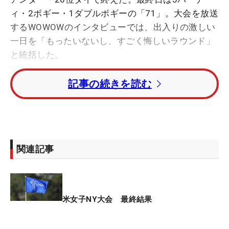
ィ・2ボギー・1ダブルボギーの「71」。大会を放送
するWOWOWのインタビューでは、出入りの激しい
一日を「もったいないし、すごく悔しいラウンド」
と統括した。
記事の続きを読む
10番では幸先良くバーディ発進。「エンジンがかか
っていた。18番もいいパーセーブでした」と前半を
1アンダーで折り返した。さらに後半1番からは3連
続バーディ。流れに乗ったかに思われたが、6番パ
ー5で落とし穴が待っていた。
関連記事
ラフからの3打目。グリーンを狙ったショットは大
きく右に曲がり、そのまま池に吸い込まれた。「ま
さかの6番で池に入れるという…。自分の中でも想定
米女子NY大会 最終結果
していなかったですね」と、痛恨のスコアロスに肩
を落とした。