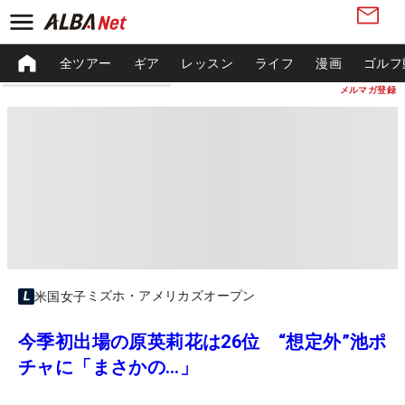
全ツアー
ギア
レッスン
ライフ
漫画
ゴルフ
メルマガ登録
ミズホ・アメリカズオープン
米国女子
今季初出場の原英莉花は26位 “想定外”池ポ
チャに「まさかの…」