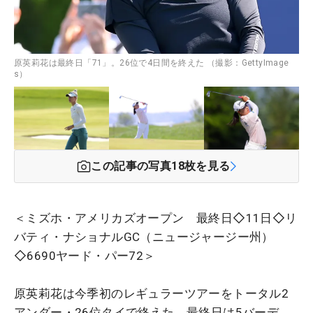
原英莉花は最終日「71」。26位で4日間を終えた （撮影：GettyImage
s）
この記事の写真
18
枚を見る
＜ミズホ・アメリカズオープン 最終日◇11日◇リ
バティ・ナショナルGC（ニュージャージー州）
◇6690ヤード・パー72＞
原英莉花は今季初のレギュラーツアーをトータル2
アンダー・26位タイで終えた。最終日は5バーデ