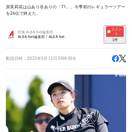
原英莉花は山あり谷ありの「71」。今季初のレギュラーツアー
を26位で終えた。
コメン
所属
ALBA Net編集部
ト
ALBA Net編集部
/
ALBA Net
1
件
配信日時：
2025年5月12日 05時30分