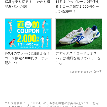
猛暑を乗り切る！ こだわり機
11月までのプレーに2回使え
能派パンツ4選
る！コース限定3,500円クー
ポン配布中！
8-9月のプレーに2回使える！
アディダス『コードカオス
コース限定2,000円クーポン
27』は強烈な蹴りでパワーを
配布中！
生む
Recommended by
ゴルフ総合サイ
「LPGA」の
今季初出場の原英莉花は26位 “想定
ト ALBA Net
記事一覧
外”池ポチャに「まさかの…」