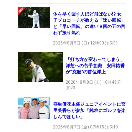
体を早く回す人ほど飛ばない!? 女
子プロコーチが教える「速い回転」
と「早い回転」の違い #四の五の言
わず振り氣れ
2026年8月9日 (日) 12時00分
31
「打ち方が変わってしまう」
洋芝への苦手意識 安田祐香
が“克服”の首位浮上
2026年8月8日 (土) 18時49分
20
笹生優花主催ジュニアイベントに宮
里美香らが参加「純粋にゴルフを楽
しんでほしい」
2026年8月7日 (金) 07時15分
19