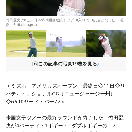
竹田麗央は8位。日本勢の開幕連続トップ10入りは11試合となった （撮
影：GettyImages）
この記事の写真
19
枚を見る
＜ミズホ・アメリカズオープン 最終日◇11日◇リ
バティ・ナショナルGC（ニュージャージー州）
◇6690ヤード・パー72＞
米国女子ツアーの最終ラウンドが終了した。竹田麗
央が4バーディ・1ボギー・1ダブルボギーの「71」