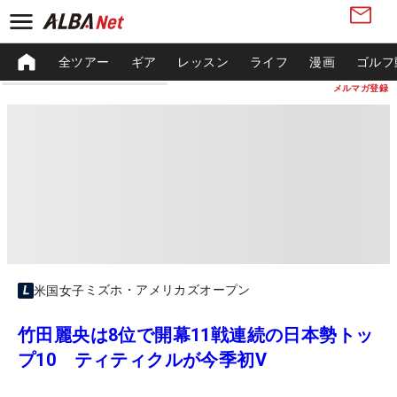
全ツアー
ギア
レッスン
ライフ
漫画
ゴルフ
メルマガ登録
ミズホ・アメリカズオープン
米国女子
竹田麗央は8位で開幕11戦連続の日本勢トッ
プ10 ティティクルが今季初V