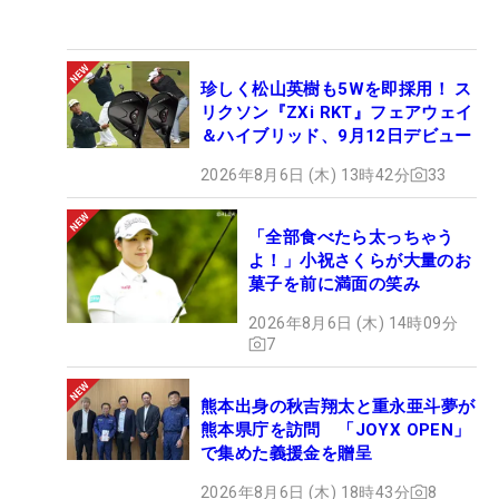
珍しく松山英樹も5Wを即採用！ ス
リクソン『ZXi RKT』フェアウェイ
＆ハイブリッド、9月12日デビュー
2026年8月6日 (木) 13時42分
33
「全部食べたら太っちゃう
よ！」小祝さくらが大量のお
菓子を前に満面の笑み
2026年8月6日 (木) 14時09分
7
熊本出身の秋吉翔太と重永亜斗夢が
熊本県庁を訪問 「JOYX OPEN」
で集めた義援金を贈呈
2026年8月6日 (木) 18時43分
8