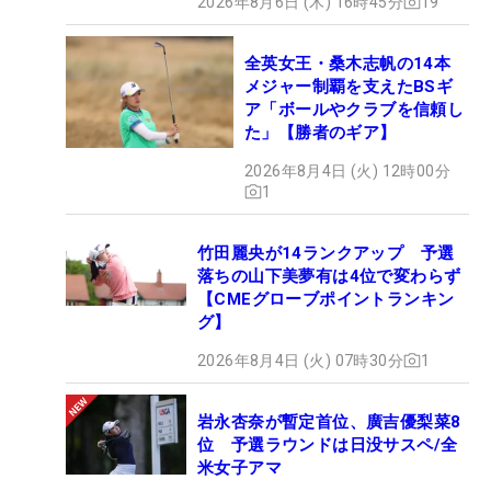
2026年8月6日 (木) 16時45分
19
全英女王・桑木志帆の14本
メジャー制覇を支えたBSギ
ア「ボールやクラブを信頼し
た」【勝者のギア】
2026年8月4日 (火) 12時00分
1
竹田麗央が14ランクアップ 予選
落ちの山下美夢有は4位で変わらず
【CMEグローブポイントランキン
グ】
2026年8月4日 (火) 07時30分
1
岩永杏奈が暫定首位、廣吉優梨菜8
位 予選ラウンドは日没サスペ/全
米女子アマ