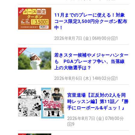
11月までのプレーに使える！対象
コース限定3,500円分クーポン配布
中！
2026年8月7日 (金) 06時00分
1
若きスター候補やメジャーハンター
も PGAプレーオフ争い、当落線
上の大物選手は？
2026年8月6日 (木) 14時02分
1
宮里道場【正反対の2人を同
時レッスン編】第11話／『勝
手にローボール&ギュッ！』
2026年8月7日 (金) 07時00分
9