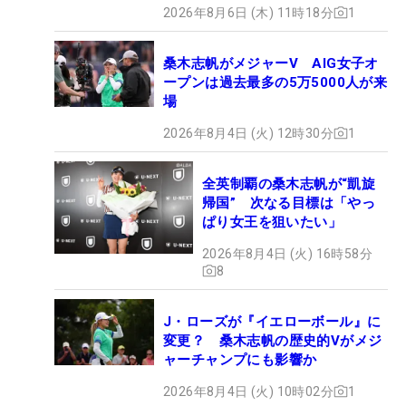
2026年8月6日 (木) 11時18分
1
桑木志帆がメジャーV AIG女子オ
ープンは過去最多の5万5000人が来
場
2026年8月4日 (火) 12時30分
1
全英制覇の桑木志帆が“凱旋
帰国” 次なる目標は「やっ
ぱり女王を狙いたい」
2026年8月4日 (火) 16時58分
8
J・ローズが『イエローボール』に
変更？ 桑木志帆の歴史的Vがメジ
ャーチャンプにも影響か
2026年8月4日 (火) 10時02分
1