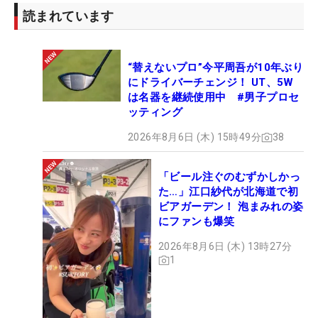
読まれています
“替えないプロ”今平周吾が10年ぶり
にドライバーチェンジ！ UT、5W
は名器を継続使用中 #男子プロセ
ッティング
2026年8月6日 (木) 15時49分
38
「ビール注ぐのむずかしかっ
た…」江口紗代が北海道で初
ビアガーデン！ 泡まみれの姿
にファンも爆笑
2026年8月6日 (木) 13時27分
1