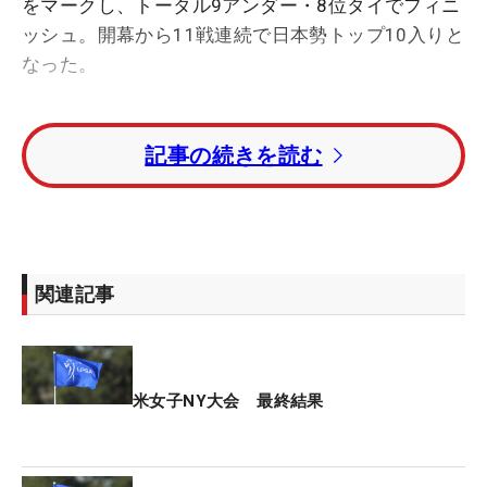
をマークし、トータル9アンダー・8位タイでフィニ
ッシュ。開幕から11戦連続で日本勢トップ10入りと
なった。
勝みなみは2つスコアを伸ばし、トータル5アンダ
記事の続きを読む
ー・15位タイ。今季初出場の原英莉花はトータル2
アンダー・26位タイ、岩井千怜はトータル1オーバ
ー・38位タイで4日間を終えた。
優勝はトータル17アンダーまで伸ばしたジーノ・テ
関連記事
ィティクル（タイ）。今季初優勝、ツアー通算5勝
目をつかんだ。
トータル13アンダー・2位にセリーヌ・ビュティエ
米女子NY大会 最終結果
（フランス）。トータル12アンダー・3位タイには
カルロタ・シガンダ（スペイン）とアンドレア・リ
ー（米国）が入った。