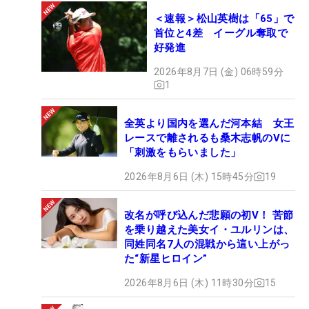
＜速報＞松山英樹は「65」で
首位と4差 イーグル奪取で
好発進
2026年8月7日 (金) 06時59分
1
全英より国内を選んだ河本結 女王
レースで離されるも桑木志帆のVに
「刺激をもらいました」
2026年8月6日 (木) 15時45分
19
改名が呼び込んだ悲願の初V！ 苦節
を乗り越えた美女イ・ユルリンは、
同姓同名7人の混戦から這い上がっ
た“新星ヒロイン”
2026年8月6日 (木) 11時30分
15