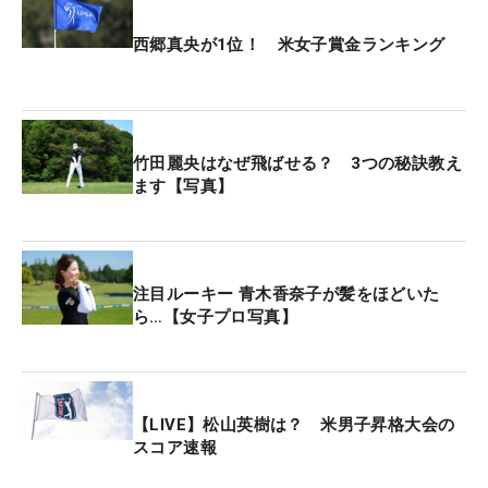
西郷真央が1位！ 米女子賞金ランキング
竹田麗央はなぜ飛ばせる？ 3つの秘訣教え
ます【写真】
注目ルーキー 青木香奈子が髪をほどいた
ら…【女子プロ写真】
【LIVE】松山英樹は？ 米男子昇格大会の
スコア速報