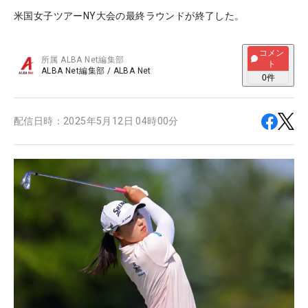
米国女子ツアーNY大会の最終ラウンドが終了した。
コメン
所属
ALBA Net編集部
ト
ALBA Net編集部
/
ALBA Net
0
件
配信日時：
2025年5月12日 04時00分