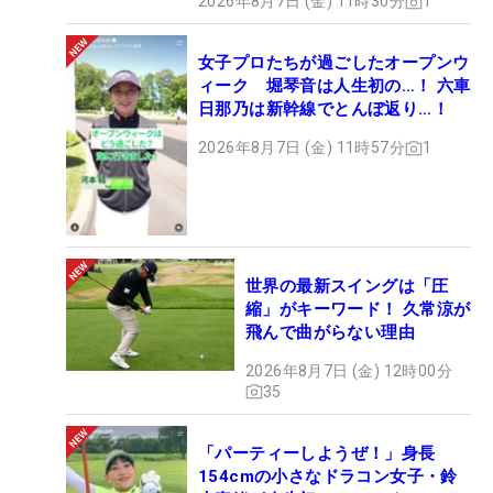
2026年8月7日 (金) 11時30分
1
女子プロたちが過ごしたオープンウ
ィーク 堀琴音は人生初の…！ 六車
日那乃は新幹線でとんぼ返り…！
2026年8月7日 (金) 11時57分
1
世界の最新スイングは「圧
縮」がキーワード！ 久常涼が
飛んで曲がらない理由
2026年8月7日 (金) 12時00分
35
「パーティーしようぜ！」身長
154cmの小さなドラコン女子・鈴