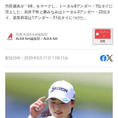
竹田麗央が「68」をマークし、トータル8アンダー・7位タイに
浮上した。岩井千怜と勝みなみはトータル3アンダー・22位タ
イ、原英莉花は1アンダー・31位タイにつけた。
コメン
所属
ALBA Net編集部
ト
ALBA Net編集部
/
ALBA Net
0
件
配信日時：
2025年5月11日 11時11分