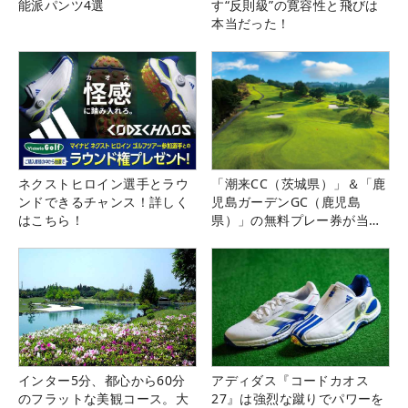
能派パンツ4選
す“反則級”の寛容性と飛びは
本当だった！
ネクストヒロイン選手とラウ
「潮来CC（茨城県）」＆「鹿
ンドできるチャンス！詳しく
児島ガーデンGC（鹿児島
はこちら！
県）」の無料プレー券が当た
る！！
インター5分、都心から60分
アディダス『コードカオス
のフラットな美観コース。大
27』は強烈な蹴りでパワーを