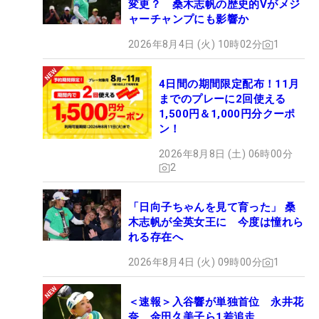
変更？ 桑木志帆の歴史的Vがメジ
ャーチャンプにも影響か
2026年8月4日 (火) 10時02分
1
4日間の期間限定配布！11月
までのプレーに2回使える
1,500円＆1,000円分クーポ
ン！
2026年8月8日 (土) 06時00分
2
「日向子ちゃんを見て育った」 桑
木志帆が全英女王に 今度は憧れら
れる存在へ
2026年8月4日 (火) 09時00分
1
＜速報＞入谷響が単独首位 永井花
奈、金田久美子ら1差追走