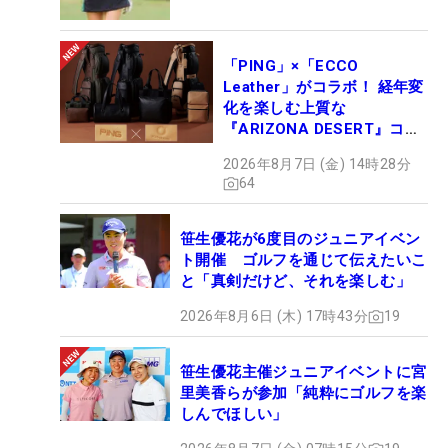
「PING」×「ECCO
Leather」がコラボ！ 経年変
化を楽しむ上質な
『ARIZONA DESERT』コレ
クション、9月15日限定デビ
2026年8月7日 (金) 14時28分
ュー
64
笹生優花が6度目のジュニアイベン
ト開催 ゴルフを通じて伝えたいこ
と「真剣だけど、それを楽しむ」
2026年8月6日 (木) 17時43分
19
笹生優花主催ジュニアイベントに宮
里美香らが参加「純粋にゴルフを楽
しんでほしい」