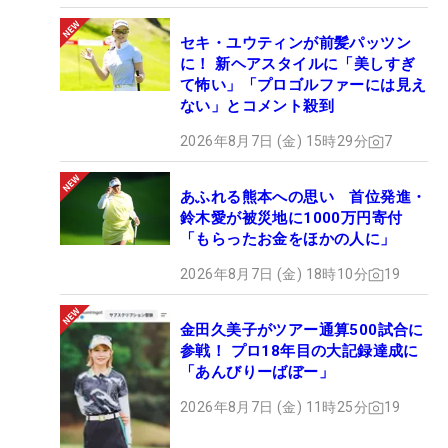
セキ・ユウティンが前髪パッツン
に！ 新ヘアスタイルに「美しすぎ
て怖い」「プロゴルファーには見え
ない」とコメント殺到
2026年8月7日 (金) 15時29分
7
あふれる熊本への思い 首位発進・
鈴木愛が被災地に1000万円寄付
「もらったお金をほかの人に」
2026年8月7日 (金) 18時10分
19
金田久美子がツアー通算500試合に
参戦！ プロ18年目の大記録達成に
「あんびりーばぼー」
2026年8月7日 (金) 11時25分
19