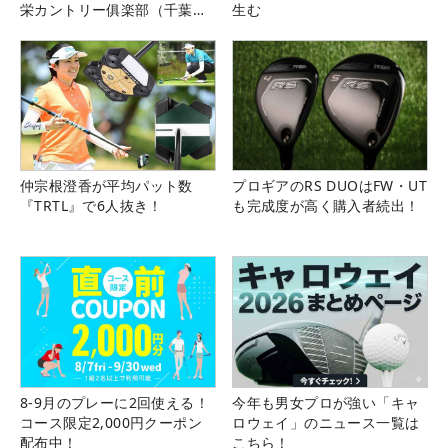
栄カントリー俱楽部（千葉
生む
県）
仲宗根澄香が平均パット数
プロギアのRS DUOはFW・UT
『TRTL』で6人抜き！
も完成度が高く購入者続出！
8-9月のプレーに2回使える！
今年も男女プロが強い「キャ
コース限定2,000円クーポン
ロウェイ」のニュース一覧は
配布中！
こちら！