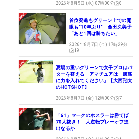
2026年8月5日 (水) 07時00分
8
首位発進もグリーン上での開
眼も“10年ぶり” 金田久美子
「あと1回は勝ちたい」
2026年8月7日 (金) 17時29分
19
夏場の重いグリーンで女子プロはパ
ターを替える アマチュアは「腹筋
に力を入れてください」【大西翔太
のHOTSHOT】
2026年8月7日 (金) 12時00分
7
「61」マークのホスラーは勝てば
70人抜き！ 大逆転プレーオフ進
出なるか