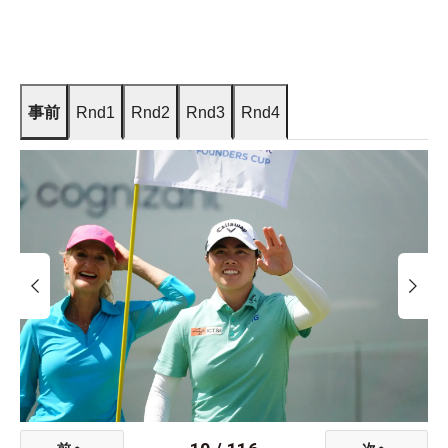
事前
Rnd1
Rnd2
Rnd3
Rnd4