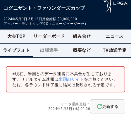
コグニザント・ファウンダーズカップ
2024年5月9日-5月12日
賞金総額
$3,000,000
アッパー・モントクレアCC（ニュージャージー州）
大会TOP
リーダーボード
組み合せ
ニュース
ライブフォト
出場選手
概要など
TV放送予定
※現在、米国とのデータ連携に不具合が生じておりま
す。リアルタイム速報は
米国のサイト
をご覧ください。
なお、各ラウンド終了後に結果は反映される予定です。
データ最終更新：
更新する
2024年5月8日 (水) 00:00