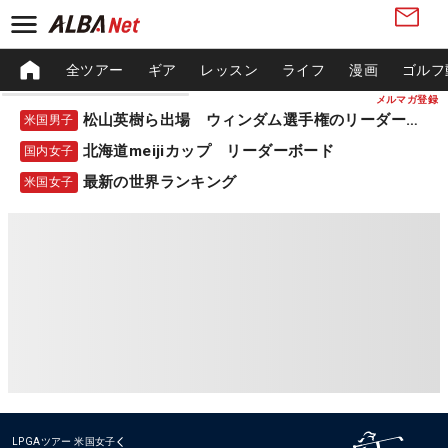
全ツアー
ギア
レッスン
ライフ
漫画
ゴルフ
メルマガ登録
松山英樹ら出場 ウィンダム選手権のリーダーボード
米国男子
北海道meijiカップ リーダーボード
国内女子
最新の世界ランキング
米国女子
LPGAツアー
米国女子