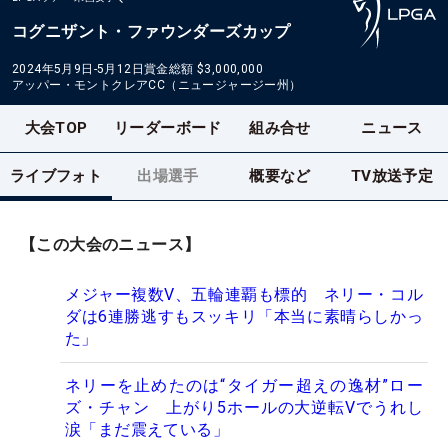
コグニザント・ファウンダーズカップ
2024年5月9日-5月12日
賞金総額
$3,000,000
アッパー・モントクレアCC（ニュージャージー州）
大会TOP
リーダーボード
組み合せ
ニュース
ライブフォト
出場選手
概要など
TV放送予定
【この大会のニュース】
メジャー複数V、五輪連覇も標的 ネリー・コル
ダは6連勝逃すもスッキリ「本当に素晴らしかっ
た」
ネリーを止めたのは“タイガー超えの逸材”ロー
ズ・チャン 上がり5ホールの大逆転Vでうれし
涙「まだ震えている」