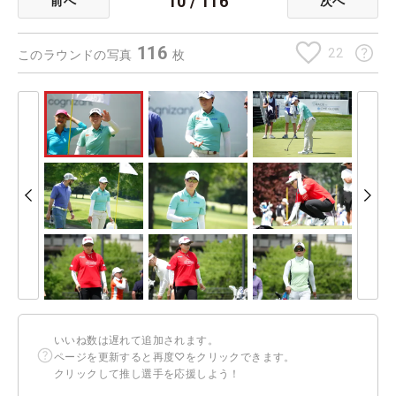
10
/
116
前へ
次へ
116
22
このラウンドの写真
枚
いいね数は遅れて追加されます。
ページを更新すると再度♡をクリックできます。
クリックして推し選手を応援しよう！