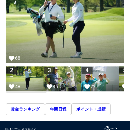
68
2
3
4
5
48
45
22
賞金ランキング
年間日程
ポイント・成績
LPGAツアー
米国女子