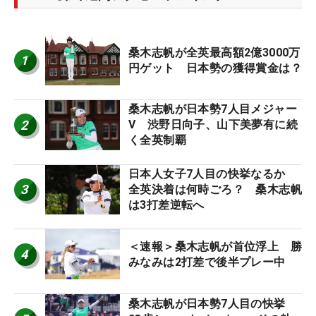
桑木志帆が全英最高額2億3000万
1
円ゲット 日本勢の獲得賞金は？
桑木志帆が日本勢7人目メジャー
2
V 渋野日向子、山下美夢有に続
く全英制覇
日本人女子7人目の快挙なるか
3
全英決着は何時ごろ？ 桑木志帆
は3打差逆転へ
＜速報＞桑木志帆が首位浮上 勝
4
みなみは2打差で後半プレー中
桑木志帆が日本勢7人目の快挙