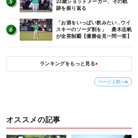
5
23歳ショットメーカー、その軌
跡を振り返る
「お酒をいっぱい飲みたい…ウイ
6
スキーのソーダ割を」 桑木志帆
が全英制覇【優勝会見一問一答】
ランキングをもっと見る
ページ上部へ
オススメの記事