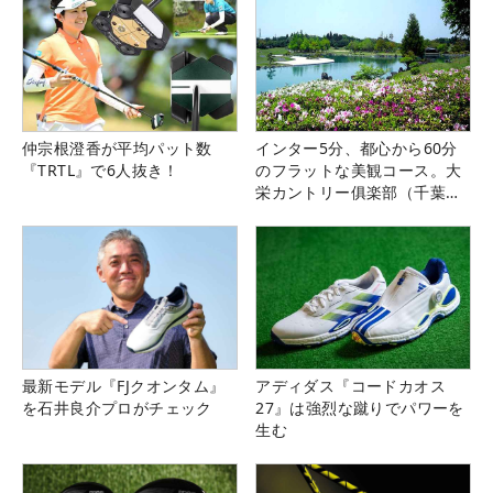
仲宗根澄香が平均パット数
インター5分、都心から60分
『TRTL』で6人抜き！
のフラットな美観コース。大
栄カントリー俱楽部（千葉
県）
最新モデル『FJクオンタム』
アディダス『コードカオス
を石井良介プロがチェック
27』は強烈な蹴りでパワーを
生む