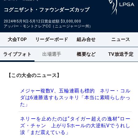
コグニザント・ファウンダーズカップ
2024年5月9日-5月12日
賞金総額
$3,000,000
アッパー・モントクレアCC（ニュージャージー州）
大会TOP
リーダーボード
組み合せ
ニュース
ライブフォト
出場選手
概要など
TV放送予定
【この大会のニュース】
メジャー複数V、五輪連覇も標的 ネリー・コル
ダは6連勝逃すもスッキリ「本当に素晴らしかっ
た」
ネリーを止めたのは“タイガー超えの逸材”ロー
ズ・チャン 上がり5ホールの大逆転Vでうれし
涙「まだ震えている」