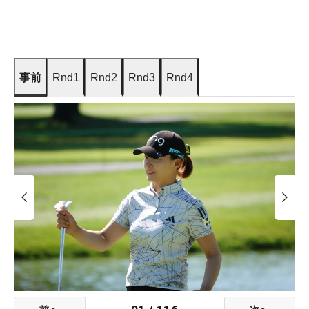
事前
Rnd1
Rnd2
Rnd3
Rnd4