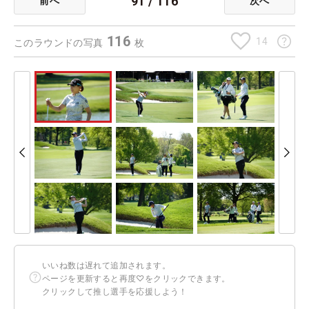
91
/
116
前へ
次へ
116
14
このラウンドの写真
枚
いいね数は遅れて追加されます。
ページを更新すると再度♡をクリックできます。
クリックして推し選手を応援しよう！