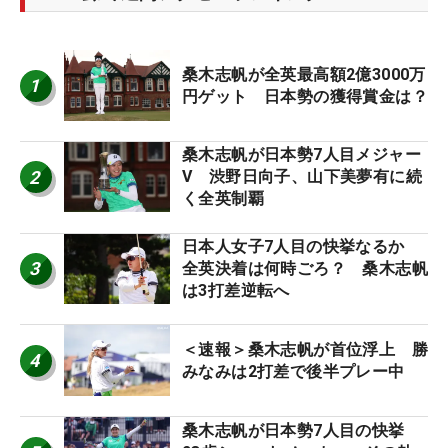
桑木志帆が全英最高額2億3000万
1
円ゲット 日本勢の獲得賞金は？
桑木志帆が日本勢7人目メジャー
2
V 渋野日向子、山下美夢有に続
く全英制覇
日本人女子7人目の快挙なるか
3
全英決着は何時ごろ？ 桑木志帆
は3打差逆転へ
＜速報＞桑木志帆が首位浮上 勝
4
みなみは2打差で後半プレー中
桑木志帆が日本勢7人目の快挙