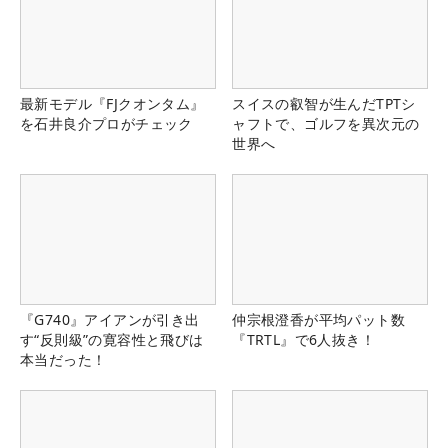
最新モデル『FJクオンタム』
スイスの叡智が生んだTPTシ
を石井良介プロがチェック
ャフトで、ゴルフを異次元の
世界へ
『G740』アイアンが引き出
仲宗根澄香が平均パット数
す“反則級”の寛容性と飛びは
『TRTL』で6人抜き！
本当だった！