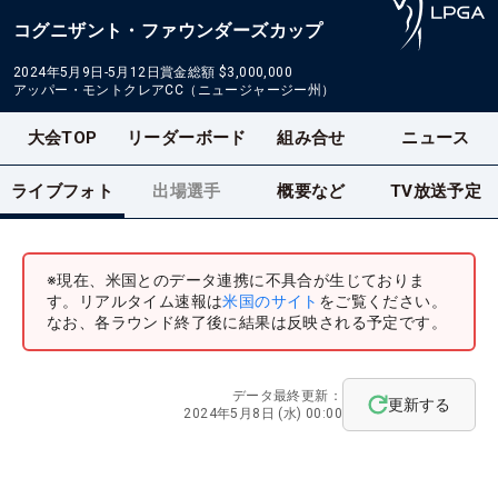
コグニザント・ファウンダーズカップ
2024年5月9日-5月12日
賞金総額
$3,000,000
アッパー・モントクレアCC（ニュージャージー州）
大会TOP
リーダーボード
組み合せ
ニュース
ライブフォト
出場選手
概要など
TV放送予定
※現在、米国とのデータ連携に不具合が生じておりま
す。リアルタイム速報は
米国のサイト
をご覧ください。
なお、各ラウンド終了後に結果は反映される予定です。
データ最終更新：
更新する
2024年5月8日 (水) 00:00