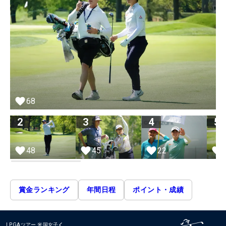
68
2
3
4
5
48
45
22
賞金ランキング
年間日程
ポイント・成績
LPGAツアー
米国女子