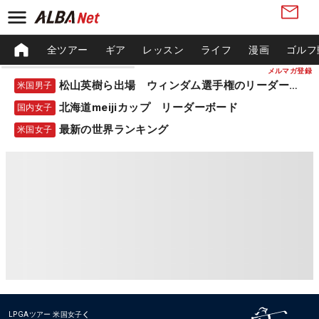
全ツアー
ギア
レッスン
ライフ
漫画
ゴルフ
メルマガ登録
松山英樹ら出場 ウィンダム選手権のリーダーボード
米国男子
北海道meijiカップ リーダーボード
国内女子
最新の世界ランキング
米国女子
LPGAツアー
米国女子