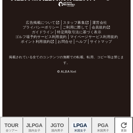
広告掲載について
スタッフ募集
運営会社
プライバシーポリシー
ご利用に際して
会員規約
ガイドライン
特定商取引法に基づく表示
ゴルフ場予約サービス利用規約
マイページサービス利用規約
ポイント利用規約
お問合せ
ヘルプ
サイトマップ
掲載されている全てのコンテンツの無断での転載、転用、コピー等は禁じま
す。
© ALBA Net
TOUR
JLPGA
JGTO
LPGA
PGA
閉じる
全ツアー
国内女子
国内男子
米国女子
米国男子
更新