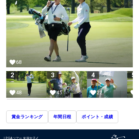
68
2
3
4
5
48
22
45
賞金ランキング
年間日程
ポイント・成績
LPGAツアー
米国女子