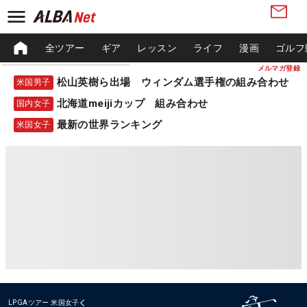
全ツアー
ギア
レッスン
ライフ
漫画
ゴルフ
メルマガ登録
松山英樹ら出場 ウィンダム選手権の組み合わせ
米国男子
北海道meijiカップ 組み合わせ
国内女子
最新の世界ランキング
米国女子
LPGAツアー
米国女子