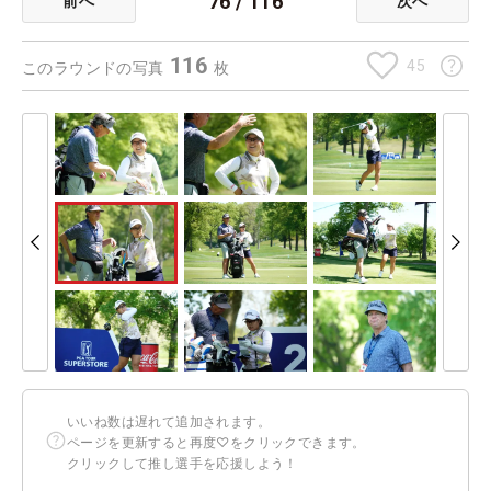
76
/
116
前へ
次へ
116
45
このラウンドの写真
枚
いいね数は遅れて追加されます。
ページを更新すると再度♡をクリックできます。
クリックして推し選手を応援しよう！