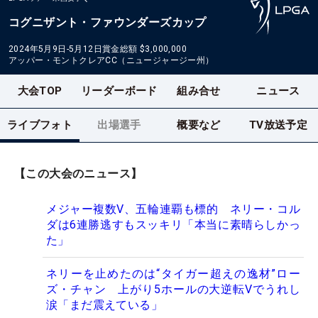
コグニザント・ファウンダーズカップ
2024年5月9日-5月12日
賞金総額
$3,000,000
アッパー・モントクレアCC（ニュージャージー州）
大会TOP
リーダーボード
組み合せ
ニュース
ライブフォト
出場選手
概要など
TV放送予定
【この大会のニュース】
メジャー複数V、五輪連覇も標的 ネリー・コル
ダは6連勝逃すもスッキリ「本当に素晴らしかっ
た」
ネリーを止めたのは“タイガー超えの逸材”ロー
ズ・チャン 上がり5ホールの大逆転Vでうれし
涙「まだ震えている」