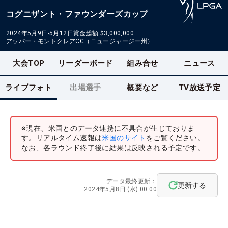
コグニザント・ファウンダーズカップ
2024年5月9日-5月12日
賞金総額
$3,000,000
アッパー・モントクレアCC（ニュージャージー州）
大会TOP
リーダーボード
組み合せ
ニュース
ライブフォト
出場選手
概要など
TV放送予定
※現在、米国とのデータ連携に不具合が生じておりま
す。リアルタイム速報は
米国のサイト
をご覧ください。
なお、各ラウンド終了後に結果は反映される予定です。
データ最終更新：
更新する
2024年5月8日 (水) 00:00