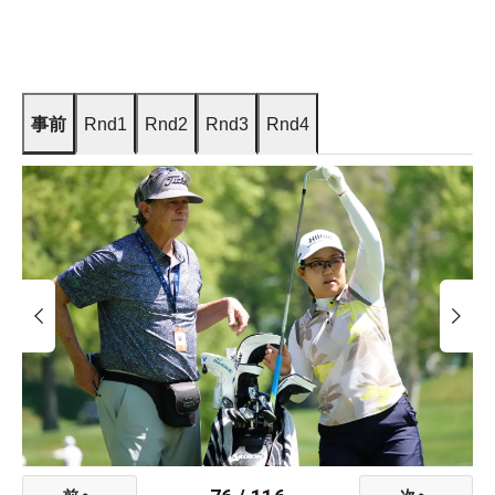
事前
Rnd1
Rnd2
Rnd3
Rnd4