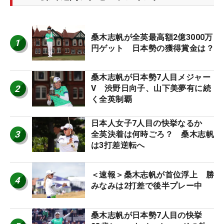
桑木志帆が全英最高額2億3000万
1
円ゲット 日本勢の獲得賞金は？
桑木志帆が日本勢7人目メジャー
2
V 渋野日向子、山下美夢有に続
く全英制覇
日本人女子7人目の快挙なるか
3
全英決着は何時ごろ？ 桑木志帆
は3打差逆転へ
＜速報＞桑木志帆が首位浮上 勝
4
みなみは2打差で後半プレー中
桑木志帆が日本勢7人目の快挙