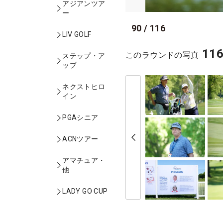
アジアンツア
ー
90
/
116
LIV GOLF
11
このラウンドの写真
ステップ・ア
ップ
ネクストヒロ
イン
PGAシニア
ACNツアー
アマチュア・
他
LADY GO CUP