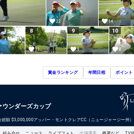
22
14
8
9
10
11
8
9
賞金ランキング
年間日程
ポイント
ァウンダーズカップ
金総額
$3,000,000
アッパー・モントクレアCC（ニュージャージー州）
組み合せ
ニュース
ライブフォト
出場選手
概要など
TV