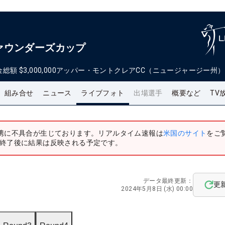
ァウンダーズカップ
金総額
$3,000,000
アッパー・モントクレアCC（ニュージャージー州）
組み合せ
ニュース
ライブフォト
出場選手
概要など
TV
携に不具合が生じております。リアルタイム速報は
米国のサイト
をご
終了後に結果は反映される予定です。
データ最終更新：
更
2024年5月8日 (水) 00:00