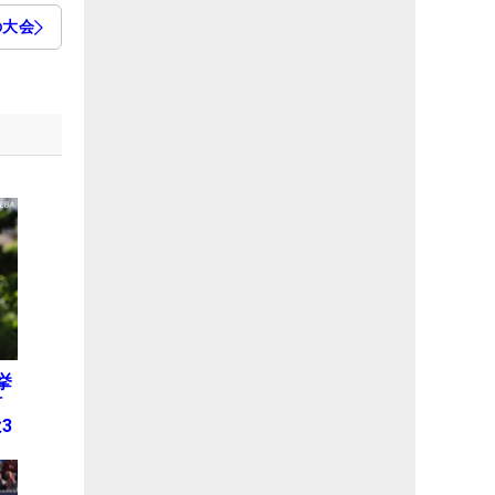
の大会
挙
何
3