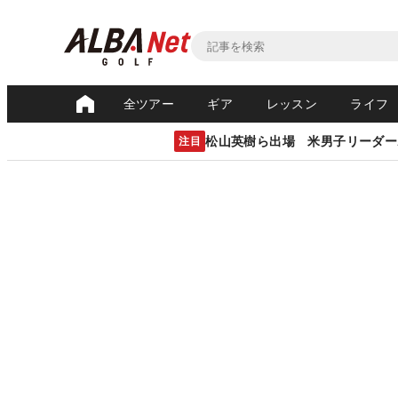
全ツアー
ギア
レッスン
ライフ
松山英樹ら出場 米男子リーダー
注目