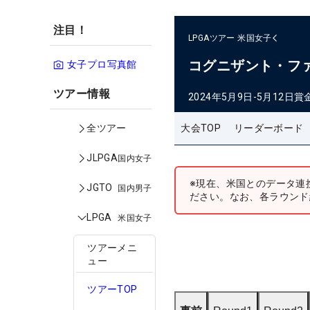
注目！
LPGAツアー
米国女子
コグニザント・フ
女子プロ写真館
ツアー情報
2024年5月9日-5月12日
賞
大会TOP
リーダーボード
全ツアー
JLPGA
国内女子
※現在、米国とのデータ連
JGTO
国内男子
ださい。なお、各ラウンド
LPGA
米国女子
ツアーメニ
ュー
ツアーTOP