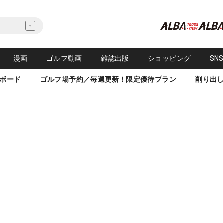
漫画
ゴルフ動画
雑誌出版
ショッピング
SN
ボード
ゴルフ場予約／毎週更新！限定優待プラン
削り出