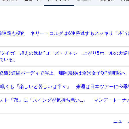
輪連覇も標的 ネリー・コルダは6連勝逃すもスッキリ「本当
“タイガー超えの逸材”ローズ・チャン 上がり5ホールの大逆
ている」
終盤3連続バーディで浮上 畑岡奈紗は全米女子OP前哨戦へ
”に嘆くも「楽しいと苦しいは半々」 来週は日本ツアーに今季
スト『76』に「スイングが気持ち悪い…」 マンデートーナ
ニュー