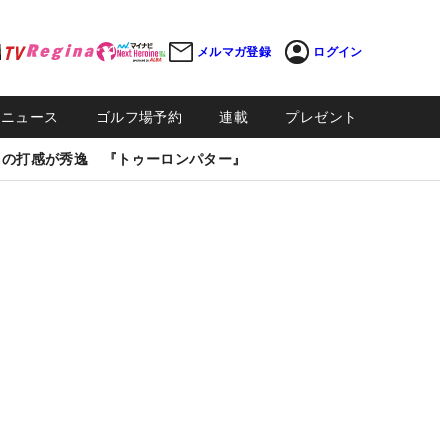
メルマガ登録
ログイン
Sニュース
ゴルフ場予約
連載
プレゼント
しの打感が秀逸 『トゥーロンパター』