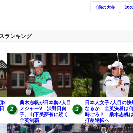
前の大会
次
セスランキング
額2
桑木志帆が日本勢7人目
日本人女子7人目の快
 日
メジャーV 渋野日向
なるか 全英決着は
2
3
子、山下美夢有に続く
時ごろ？ 桑木志帆は
全英制覇
打差逆転へ