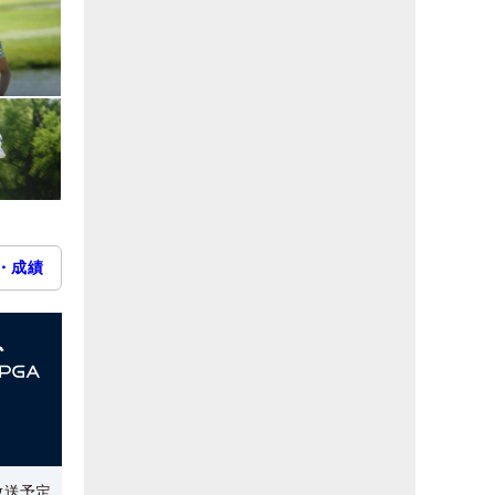
・成績
放送予定