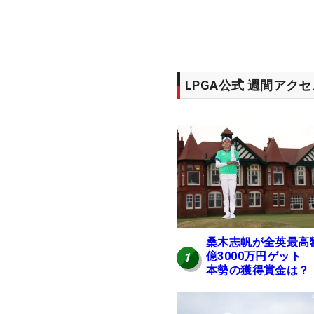
LPGA公式 週間アク
桑木志帆が全英最高
億3000万円ゲット
1
本勢の獲得賞金は？