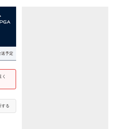
放送予定
覧く
新する