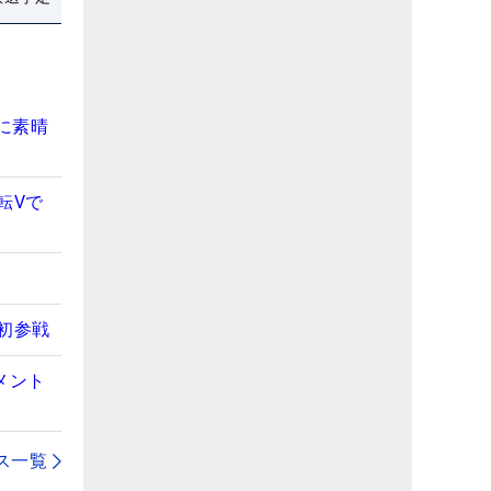
に素晴
転Vで
初参戦
メント
ス一覧