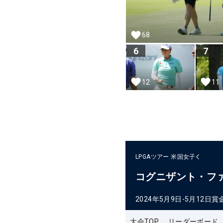
68
6
7
12
11
LPGAツアー
米国女子
コグニザント・フ
2024年5月9日-5月12日
賞
大会TOP
リーダーボード