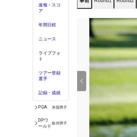
事前
Round1
Round2
速報・スコ
ア
年間日程
ニュース
ライブフォ
ト
ツアー登録
選手
記録・成績
PGA
米国男子
DPワ
欧州男子
ールド