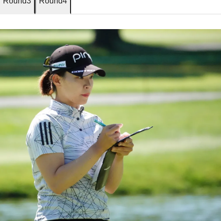
Round3
Round4