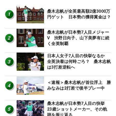
桑木志帆が全英最高額2億3000万
1
円ゲット 日本勢の獲得賞金は？
桑木志帆が日本勢7人目メジャー
2
V 渋野日向子、山下美夢有に続
く全英制覇
日本人女子7人目の快挙なるか
3
全英決着は何時ごろ？ 桑木志帆
は3打差逆転へ
＜速報＞桑木志帆が首位浮上 勝
4
みなみは2打差で後半プレー中
桑木志帆が日本勢7人目の快挙
5
23歳ショットメーカー、その軌
跡を振り返る