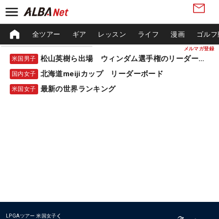
全ツアー
ギア
レッスン
ライフ
漫画
ゴルフ
メルマガ登録
松山英樹ら出場 ウィンダム選手権のリーダーボード
米国男子
北海道meijiカップ リーダーボード
国内女子
最新の世界ランキング
米国女子
LPGAツアー
米国女子