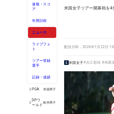
速報・スコ
米国女子ツアー開幕戦を4
ア
年間日程
ニュース
ライブフォ
配信日時：
2024年1月22日 1
ト
ツアー登録
#
古江彩佳
#
米国
米国女子
選手
記録・成績
PGA
米国男子
DPワ
欧州男子
ールド