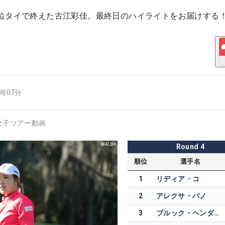
位タイで終えた古江彩佳。最終日のハイライトをお届けする
3時07分
女子ツアー動画
Round
4
順位
選手名
1
リディア・コ
2
アレクサ・パノ
3
ブルック・ヘンダーソン