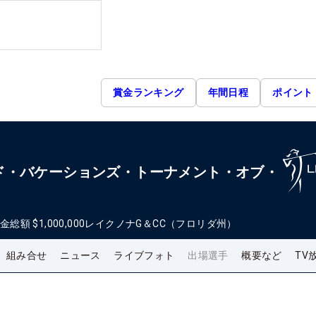
賞金ランキング
年間日程
ポイント
ド・バケーションズ・トーナメント・オブ・
金総額
$1,000,000
レイクノナG＆CC（フロリダ州）
組み合せ
ニュース
ライブフォト
出場選手
概要など
TV