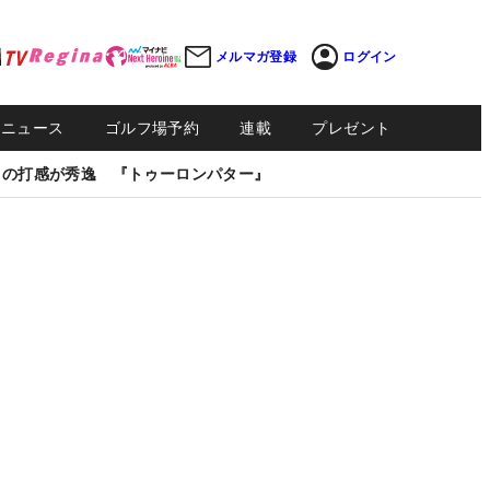
メルマガ登録
ログイン
Sニュース
ゴルフ場予約
連載
プレゼント
しの打感が秀逸 『トゥーロンパター』