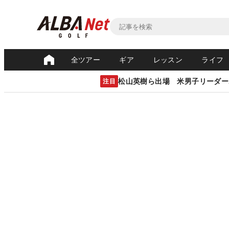
全ツアー
ギア
レッスン
ライフ
松山英樹ら出場 米男子リーダー
注目