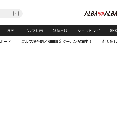
漫画
ゴルフ動画
雑誌出版
ショッピング
SN
ボード
ゴルフ場予約／期間限定クーポン配布中！
削り出