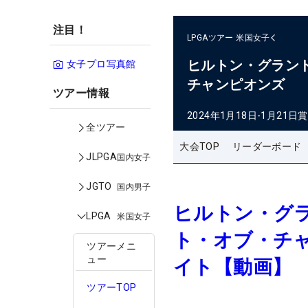
注目！
LPGAツアー
米国女子
ヒルトン・グラン
女子プロ写真館
チャンピオンズ
ツアー情報
2024年1月18日-1月21日
賞
全ツアー
大会TOP
リーダーボード
JLPGA
国内女子
JGTO
国内男子
ヒルトン・グ
LPGA
米国女子
ト・オブ・チ
ツアーメニ
ュー
イト【動画】
ツアーTOP