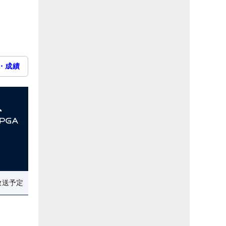
・成績
放送予定