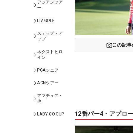
アジアンツア
ー
LIV GOLF
ステップ・ア
ップ
この記事
ネクストヒロ
イン
PGAシニア
ACNツアー
アマチュア・
他
12番パー4・アプロ
LADY GO CUP