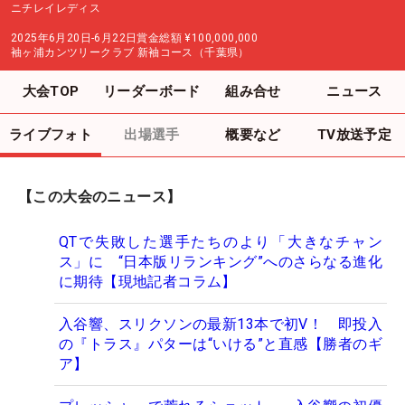
ニチレイレディス
2025年6月20日-6月22日
賞金総額
¥100,000,000
袖ヶ浦カンツリークラブ 新袖コース（千葉県）
大会TOP
リーダーボード
組み合せ
ニュース
ライブフォト
出場選手
概要など
TV放送予定
【この大会のニュース】
QTで失敗した選手たちのより「大きなチャン
ス」に “日本版リランキング”へのさらなる進化
に期待【現地記者コラム】
入谷響、スリクソンの最新13本で初V！ 即投入
の『トラス』パターは“いける”と直感【勝者のギ
ア】