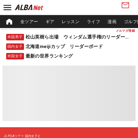
全ツアー
ギア
レッスン
ライフ
漫画
ゴルフ
メルマガ登録
松山英樹ら出場 ウィンダム選手権のリーダーボード
米国男子
北海道meijiカップ リーダーボード
国内女子
最新の世界ランキング
米国女子
JLPGAツアー
国内女子