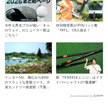
今年も男女プロが強い「キャ
仲宗根澄香が平均パット数
ロウェイ」のニュース一覧は
『TRTL』で6人抜き！
こちら！
インター5分、都心から60分
新『TENSEIオレンジ』はドラ
のフラットな美観コース。大
イバーシャフトの“最適解”
栄カントリー俱楽部（千葉
県）
Recommended by