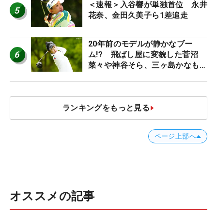
＜速報＞入谷響が単独首位 永井
5
花奈、金田久美子ら1差追走
20年前のモデルが静かなブー
6
ム!? 飛ばし屋に変貌した菅沼
菜々や神谷そら、三ヶ島かなも使
う“名器”が人気な理由【ツアープ
ロたちの“飛ばしギア”】
ランキングをもっと見る
ページ上部へ
オススメの記事