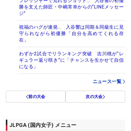
プレッシャーで荒れるショット… 入谷響の初優
勝を支えた師匠・中嶋常幸からの“LINEメッセー
ジ”
祝福のハグが連発… 入谷響は同期＆同級生に見
守られながら初優勝「自分を高めてくれる存
在」
わずか2試合でリランキング突破 吉川桃が“レ
ギュラー返り咲き”に「チャンスを生かせて自信
になる」
ニュース一覧
前の大会
次の大会
JLPGA (国内女子) メニュー