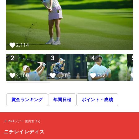
2,114
2
3
4
5
2,100
1,001
752
賞金ランキング
年間日程
ポイント・成績
JLPGAツアー
国内女子
ニチレイレディス