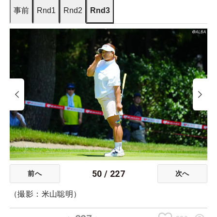
事前
Rnd1
Rnd2
Rnd3
50
/
227
前へ
次へ
（撮影：米山聡明）