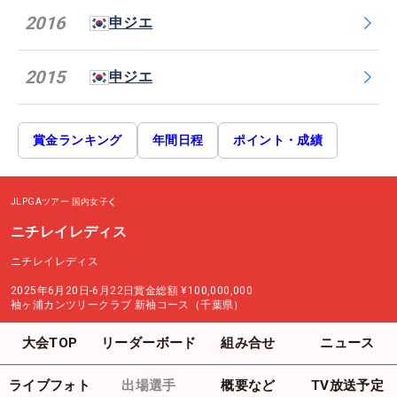
2016
申ジエ
2015
申ジエ
賞金ランキング
年間日程
ポイント・成績
JLPGAツアー
国内女子
ニチレイレディス
ニチレイレディス
2025年6月20日-6月22日
賞金総額
¥100,000,000
袖ヶ浦カンツリークラブ 新袖コース（千葉県）
大会TOP
リーダーボード
組み合せ
ニュース
ライブフォト
出場選手
概要など
TV放送予定