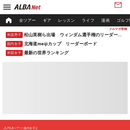
全ツアー
ギア
レッスン
ライフ
漫画
ゴルフ
メルマガ登録
松山英樹ら出場 ウィンダム選手権のリーダーボード
米国男子
北海道meijiカップ リーダーボード
国内女子
最新の世界ランキング
米国女子
JLPGAツアー
国内女子