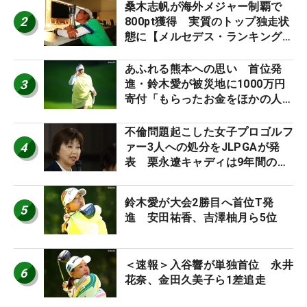
桑木志帆が海外メジャー制覇で
2
800pt獲得 実質のトップ独走状
態に【メルセデス・ランキング番
外編】
あふれる熊本への思い 首位発
3
進・鈴木愛が被災地に1000万円
寄付「もらったお金をほかの人
に」
不倫問題起こした女子プロゴルフ
4
ァー3人への処分をJLPGAが発
表 栗永遼キャディは9年間の立
ち入り禁止
鈴木愛が大会2勝目へ首位T発
5
進 安田祐香、吉澤柚月ら5位
＜速報＞入谷響が単独首位 永井
6
花奈、金田久美子ら1差追走