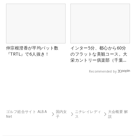
仲宗根澄香が平均パット数
インター5分、都心から60分
『TRTL』で6人抜き！
のフラットな美観コース。大
栄カントリー俱楽部（千葉
県）
Recommended by
ゴルフ総合サイト ALBA
国内女
ニチレイレディ
大会概要 解
Net
子
ス
説