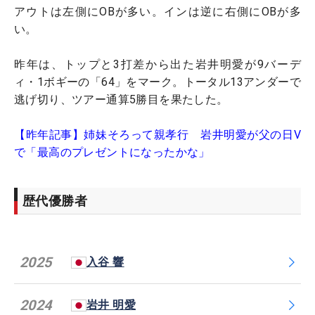
アウトは左側にOBが多い。インは逆に右側にOBが多
い。
昨年は、トップと3打差から出た岩井明愛が9バーデ
ィ・1ボギーの「64」をマーク。トータル13アンダーで
逃げ切り、ツアー通算5勝目を果たした。
【昨年記事】姉妹そろって親孝行 岩井明愛が父の日V
で「最高のプレゼントになったかな」
歴代優勝者
2025
入谷 響
2024
岩井 明愛