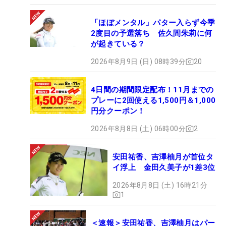
「ほぼメンタル」パター入らず今季
2度目の予選落ち 佐久間朱莉に何
が起きている？
2026年8月9日 (日) 08時39分
20
4日間の期間限定配布！11月までの
プレーに2回使える1,500円＆1,000
円分クーポン！
2026年8月8日 (土) 06時00分
2
安田祐香、吉澤柚月が首位タ
イ浮上 金田久美子が1差3位
2026年8月8日 (土) 16時21分
1
＜速報＞安田祐香、吉澤柚月はパー