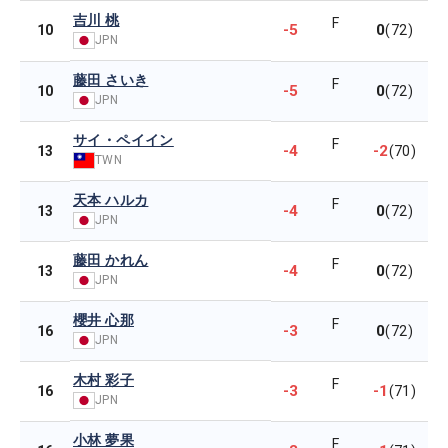
吉川 桃
F
-5
0
10
(72)
JPN
藤田 さいき
F
-5
0
10
(72)
JPN
サイ・ペイイン
F
-4
-2
13
(70)
TWN
天本 ハルカ
F
-4
0
13
(72)
JPN
藤田 かれん
F
-4
0
13
(72)
JPN
櫻井 心那
F
-3
0
16
(72)
JPN
木村 彩子
F
-3
-1
16
(71)
JPN
小林 夢果
F