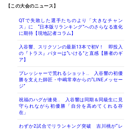
【この大会のニュース】
QTで失敗した選手たちのより「大きなチャン
ス」に “日本版リランキング”へのさらなる進化
に期待【現地記者コラム】
入谷響、スリクソンの最新13本で初V！ 即投入
の『トラス』パターは“いける”と直感【勝者のギ
ア】
プレッシャーで荒れるショット… 入谷響の初優
勝を支えた師匠・中嶋常幸からの“LINEメッセー
ジ”
祝福のハグが連発… 入谷響は同期＆同級生に見
守られながら初優勝「自分を高めてくれる存
在」
わずか2試合でリランキング突破 吉川桃が“レ