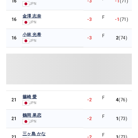
-3
-1
16
(71)
JPN
金澤 志奈
F
-3
-1
16
(71)
JPN
小林 光希
F
-3
2
16
(74)
JPN
篠崎 愛
F
-2
4
21
(76)
JPN
鶴岡 果恋
F
-2
1
21
(73)
JPN
三ヶ島 かな
F
-2
1
21
(73)