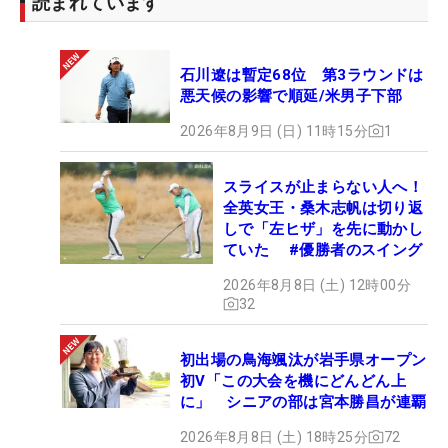
読まれています
石川遼は暫定68位 第3ラウンドは
悪天候の影響で順延/米男子下部
2026年8月9日 (日) 11時15分
1
スライスが止まらない人へ！
全英女王・桑木志帆は切り返
しで「左ヒザ」を先に動かし
ていた #優勝者のスイング
2026年8月8日 (土) 12時00分
32
初出場の鳥海颯汰が岩手県オープン
初V「この大会を機にどんどん上
に」 シニアの部は宮本勝昌が連覇
2026年8月8日 (土) 18時25分
72