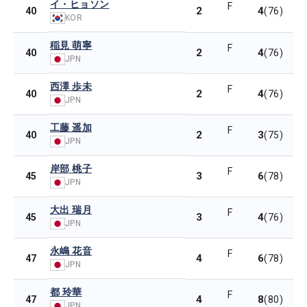
イ・ヒョソン
F
2
4
40
(76)
KOR
稲見 萌寧
F
2
4
40
(76)
JPN
西澤 歩未
F
2
4
40
(76)
JPN
工藤 遥加
F
2
3
40
(75)
JPN
岸部 桃子
F
3
6
45
(78)
JPN
大出 瑞月
F
3
4
45
(76)
JPN
永嶋 花音
F
4
6
47
(78)
JPN
都 玲華
F
4
8
47
(80)
JPN