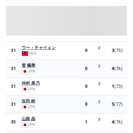
ウー・チャイェン
F
0
3
31
(75)
TWN
菅 楓華
F
0
4
31
(76)
JPN
仲村 果乃
F
0
1
31
(73)
JPN
吉田 鈴
F
0
5
31
(77)
JPN
山路 晶
F
1
4
35
(76)
JPN