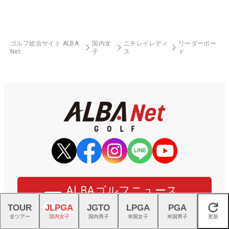
ゴルフ総合サイト ALBA
国内女
ニチレイレディ
リーダーボー
Net
子
ス
ド
ALBAゴルフニュース
メルマガ登録はこちら
TOUR
JLPGA
JGTO
LPGA
PGA
閉じる
全ツアー
国内女子
国内男子
米国女子
米国男子
更新