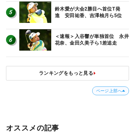
鈴木愛が大会2勝目へ首位T発
5
進 安田祐香、吉澤柚月ら5位
＜速報＞入谷響が単独首位 永井
6
花奈、金田久美子ら1差追走
ランキングをもっと見る
ページ上部へ
オススメの記事