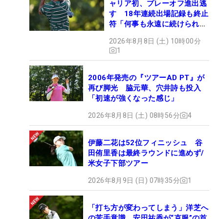
ャリア初、プレーオフ進出逃
す 18年連続出場記録も終止
符「何事も永遠に続けられな
い」
2026年8月8日 (土) 10時00分
1
2006年発売の『ツアーAD PT』が
再び脚光 脇元華、穴井詩も投入
「初速が強くなった感じ」
2026年8月8日 (土) 08時56分
4
伊藤二花は52位フィニッシュ 谷
田侑里香は最終ラウンドに進めず/
米女子下部ツアー
2026年8月9日 (日) 07時35分
1
「打ち方が変わってしまう」洋芝へ
の苦手意識 安田祐香が“克服”の首