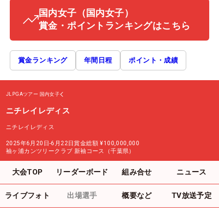
国内女子
（国内女子）
賞金・ポイントランキングはこちら
賞金ランキング
年間日程
ポイント・成績
JLPGAツアー
国内女子
ニチレイレディス
ニチレイレディス
2025年6月20日-6月22日
賞金総額
¥100,000,000
袖ヶ浦カンツリークラブ 新袖コース（千葉県）
大会TOP
リーダーボード
組み合せ
ニュース
ライブフォト
出場選手
概要など
TV放送予定