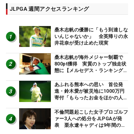
JLPGA 週間アクセスランキング
桑木志帆の優勝に「もう到達しな
1
いんじゃないか」 全英帰りの永
井花奈が受け止めた現実
桑木志帆が海外メジャー制覇で
2
800pt獲得 実質のトップ独走状
態に【メルセデス・ランキング番
外編】
あふれる熊本への思い 首位発
3
進・鈴木愛が被災地に1000万円
寄付「もらったお金をほかの人
に」
不倫問題起こした女子プロゴルフ
4
ァー3人への処分をJLPGAが発
表 栗永遼キャディは9年間の立
ち入り禁止