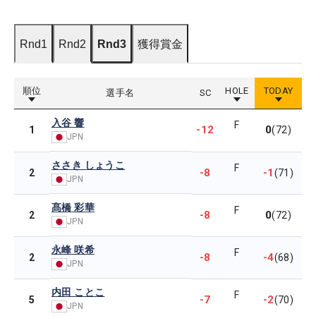
Rnd1
Rnd2
Rnd3
獲得賞金
順位
HOLE
TODAY
選手名
SC
入谷 響
F
-12
0
1
(72)
JPN
ささき しょうこ
F
-8
-1
2
(71)
JPN
髙橋 彩華
F
-8
0
2
(72)
JPN
永峰 咲希
F
-8
-4
2
(68)
JPN
内田 ことこ
F
-7
-2
5
(70)
JPN