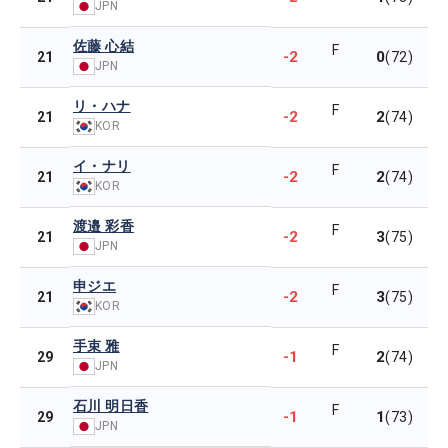
JPN
佐藤 心結
F
-2
0
21
(72)
JPN
リ・ハナ
F
-2
2
21
(74)
KOR
イ・ナリ
F
-2
2
21
(74)
KOR
渡邉 彩香
F
-2
3
21
(75)
JPN
申ジエ
F
-2
3
21
(75)
KOR
手束 雅
F
-1
2
29
(74)
JPN
石川 明日香
F
-1
1
29
(73)
JPN