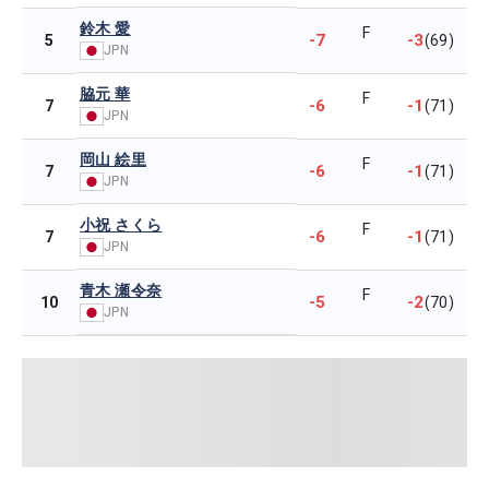
鈴木 愛
F
-7
-3
5
(69)
JPN
脇元 華
F
-6
-1
7
(71)
JPN
岡山 絵里
F
-6
-1
7
(71)
JPN
小祝 さくら
F
-6
-1
7
(71)
JPN
青木 瀬令奈
F
-5
-2
10
(70)
JPN