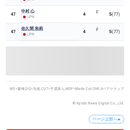
中村 心
F
4
5
47
(77)
JPN
佐久間 朱莉
F
4
5
47
(77)
JPN
WD=棄権,
DQ=失格,
CUT=予選落ち,
MDF=Made Cut/DNF,
＠=アマチュア
© Kyodo News Digital Co., Ltd.
ページ上部へ