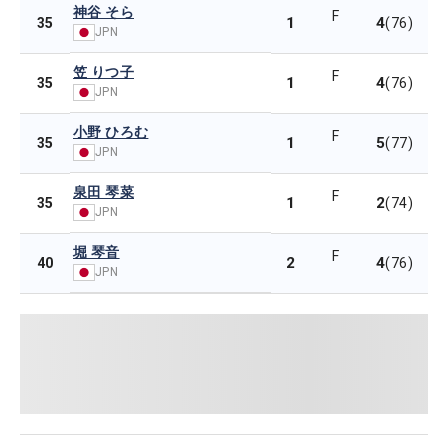
神谷 そら
F
1
4
35
(76)
JPN
笠 りつ子
F
1
4
35
(76)
JPN
小野 ひろむ
F
1
5
35
(77)
JPN
泉田 琴菜
F
1
2
35
(74)
JPN
堀 琴音
F
2
4
40
(76)
JPN