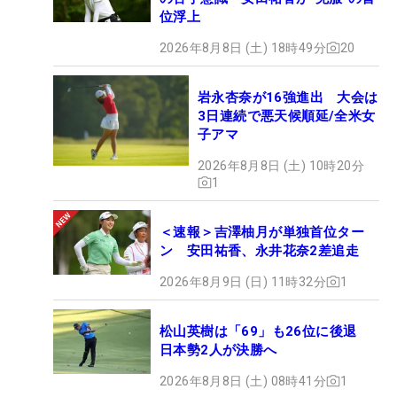
位浮上
2026年8月8日 (土) 18時49分
20
岩永杏奈が16強進出 大会は
3日連続で悪天候順延/全米女
子アマ
2026年8月8日 (土) 10時20分
1
＜速報＞吉澤柚月が単独首位ター
ン 安田祐香、永井花奈2差追走
2026年8月9日 (日) 11時32分
1
松山英樹は「69」も26位に後退
日本勢2人が決勝へ
2026年8月8日 (土) 08時41分
1