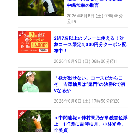
中嶋常幸の助言
2026年8月8日 (土) 07時45分
19
2組7名以上のプレーに使える！対
象コース限定4,000円分クーポン配
布中！
2026年8月9日 (日) 06時00分
1
「欲が出せない」コースだからこ
そ 吉澤柚月は“鬼門”の決勝Rで初
Vなるか
2026年8月8日 (土) 17時58分
20
＜中間速報＞仲村果乃が単独首位浮
上 1打差に吉澤柚月、小林光希、
全美貞