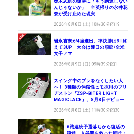
桑木志帆の優勝に「もう到達しない
んじゃないか」 全英帰りの永井花
奈が受け止めた現実
2026年8月8日 (土) 10時30分
19
岩永杏奈が4強進出、準決勝は9H終
えて3UP 大会は連日の順延/全米
女子アマ
2026年8月9日 (日) 09時39分
1
スイング中のブレをなくしたい人
へ！ 3種類の伸縮性ヒモ採用のブリ
ヂストン『ZSP-BITER LIGHT
MAGICLACE』、8月8日デビュー
2026年8月8日 (土) 11時30分
30
6戦連続予選落ちから復活の
狼煙 入谷響を救った師匠・