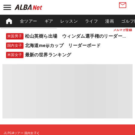
全ツアー
ギア
レッスン
ライフ
漫画
ゴルフ
メルマガ登録
松山英樹ら出場 ウィンダム選手権のリーダーボード
米国男子
北海道meijiカップ リーダーボード
国内女子
最新の世界ランキング
米国女子
JLPGAツアー
国内女子