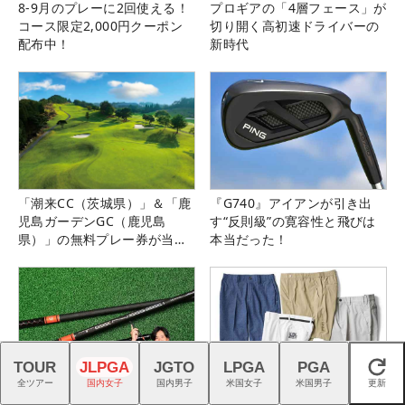
8-9月のプレーに2回使える！
プロギアの「4層フェース」が
コース限定2,000円クーポン
切り開く高初速ドライバーの
配布中！
新時代
「潮来CC（茨城県）」＆「鹿
『G740』アイアンが引き出
児島ガーデンGC（鹿児島
す“反則級”の寛容性と飛びは
県）」の無料プレー券が当た
本当だった！
る！！
TOUR
JLPGA
JGTO
LPGA
PGA
閉じる
全ツアー
国内女子
国内男子
米国女子
米国男子
更新
新『TENSEIオレンジ』はドラ
猛暑を乗り切る！ こだわり機