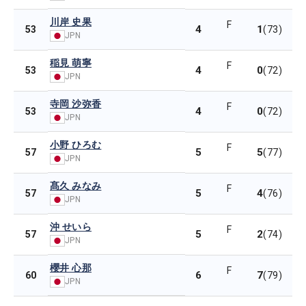
川岸 史果
F
4
1
53
(73)
JPN
稲見 萌寧
F
4
0
53
(72)
JPN
寺岡 沙弥香
F
4
0
53
(72)
JPN
小野 ひろむ
F
5
5
57
(77)
JPN
髙久 みなみ
F
5
4
57
(76)
JPN
沖 せいら
F
5
2
57
(74)
JPN
櫻井 心那
F
6
7
60
(79)
JPN