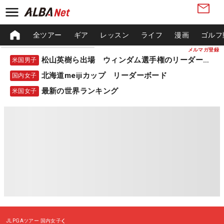
全ツアー
ギア
レッスン
ライフ
漫画
ゴルフ
メルマガ登録
松山英樹ら出場 ウィンダム選手権のリーダーボード
米国男子
北海道meijiカップ リーダーボード
国内女子
最新の世界ランキング
米国女子
JLPGAツアー
国内女子