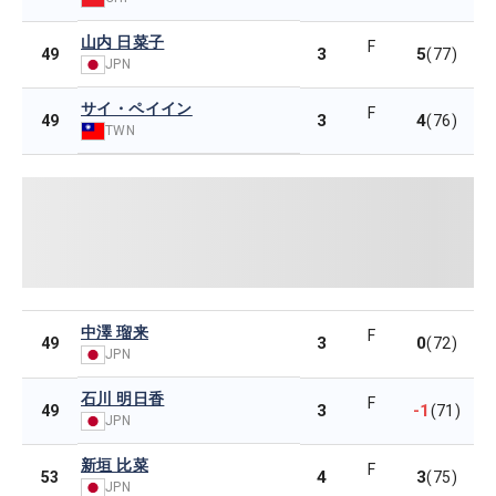
山内 日菜子
F
3
5
49
(77)
JPN
サイ・ペイイン
F
3
4
49
(76)
TWN
中澤 瑠来
F
3
0
49
(72)
JPN
石川 明日香
F
3
-1
49
(71)
JPN
新垣 比菜
F
4
3
53
(75)
JPN