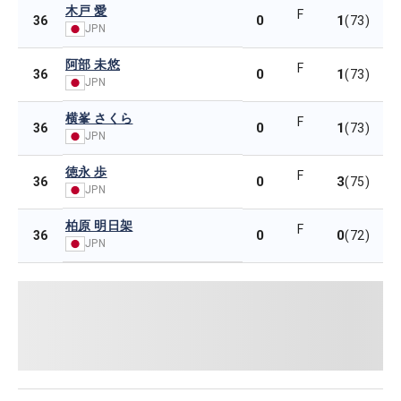
木戸 愛
F
0
1
36
(73)
JPN
阿部 未悠
F
0
1
36
(73)
JPN
横峯 さくら
F
0
1
36
(73)
JPN
徳永 歩
F
0
3
36
(75)
JPN
柏原 明日架
F
0
0
36
(72)
JPN