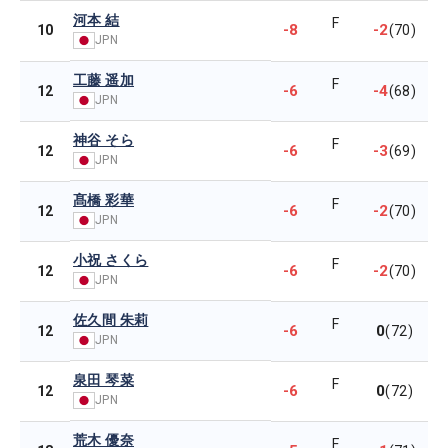
河本 結
F
-8
-2
10
(70)
JPN
工藤 遥加
F
-6
-4
12
(68)
JPN
神谷 そら
F
-6
-3
12
(69)
JPN
髙橋 彩華
F
-6
-2
12
(70)
JPN
小祝 さくら
F
-6
-2
12
(70)
JPN
佐久間 朱莉
F
-6
0
12
(72)
JPN
泉田 琴菜
F
-6
0
12
(72)
JPN
荒木 優奈
F