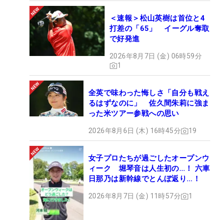
＜速報＞松山英樹は首位と4
打差の「65」 イーグル奪取
で好発進
2026年8月7日 (金) 06時59分
1
全英で味わった悔しさ「自分も戦え
るはずなのに」 佐久間朱莉に強ま
った米ツアー参戦への思い
2026年8月6日 (木) 16時45分
19
女子プロたちが過ごしたオープンウ
ィーク 堀琴音は人生初の…！ 六車
日那乃は新幹線でとんぼ返り…！
2026年8月7日 (金) 11時57分
1