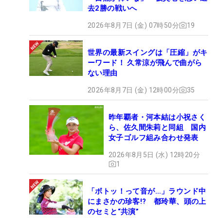
去2勝の戦いへ
2026年8月7日 (金) 07時50分
19
世界の最新スイングは「圧縮」がキ
ーワード！ 久常涼が飛んで曲がら
ない理由
2026年8月7日 (金) 12時00分
35
昨年覇者・河本結は小祝さく
ら、佐久間朱莉と同組 国内
女子ゴルフ組み合わせ発表
2026年8月5日 (水) 12時20分
1
「ボトッ！って音が…」ラウンド中
にまさかの珍客!? 都玲華、頭の上
のセミと“共演”