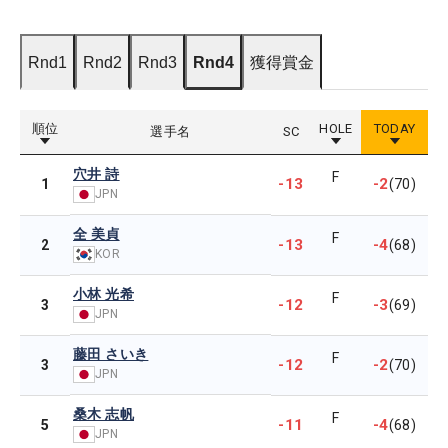
Rnd1
Rnd2
Rnd3
Rnd4
獲得賞金
順位
HOLE
TODAY
選手名
SC
穴井 詩
F
-13
-2
1
(70)
JPN
全 美貞
F
-13
-4
2
(68)
KOR
小林 光希
F
-12
-3
3
(69)
JPN
藤田 さいき
F
-12
-2
3
(70)
JPN
桑木 志帆
F
-11
-4
5
(68)
JPN