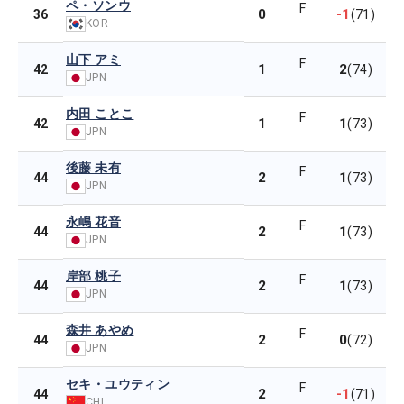
ペ・ソンウ
F
0
-1
36
(71)
KOR
山下 アミ
F
1
2
42
(74)
JPN
内田 ことこ
F
1
1
42
(73)
JPN
後藤 未有
F
2
1
44
(73)
JPN
永嶋 花音
F
2
1
44
(73)
JPN
岸部 桃子
F
2
1
44
(73)
JPN
森井 あやめ
F
2
0
44
(72)
JPN
セキ・ユウティン
F
2
-1
44
(71)
CHI