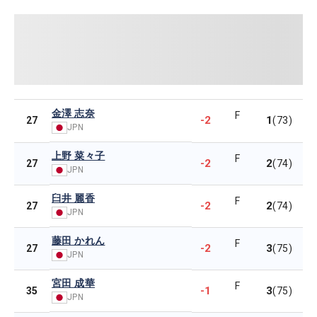
金澤 志奈
F
-2
1
27
(73)
JPN
上野 菜々子
F
-2
2
27
(74)
JPN
臼井 麗香
F
-2
2
27
(74)
JPN
藤田 かれん
F
-2
3
27
(75)
JPN
宮田 成華
F
-1
3
35
(75)
JPN