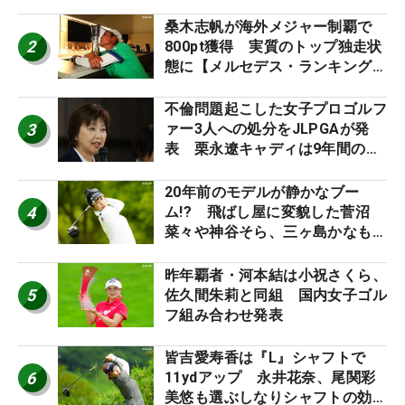
催
桑木志帆が海外メジャー制覇で
2
800pt獲得 実質のトップ独走状
態に【メルセデス・ランキング番
外編】
不倫問題起こした女子プロゴルフ
3
ァー3人への処分をJLPGAが発
表 栗永遼キャディは9年間の立
ち入り禁止
20年前のモデルが静かなブー
4
ム!? 飛ばし屋に変貌した菅沼
菜々や神谷そら、三ヶ島かなも使
う“名器”が人気な理由【ツアープ
ロたちの“飛ばしギア”】
昨年覇者・河本結は小祝さくら、
5
佐久間朱莉と同組 国内女子ゴル
フ組み合わせ発表
皆吉愛寿香は『L』シャフトで
6
11ydアップ 永井花奈、尾関彩
美悠も選ぶしなりシャフトの効果