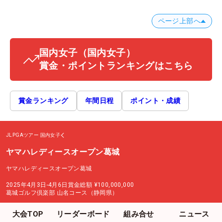
ページ上部へ
国内女子
（国内女子）
賞金・ポイントランキングはこちら
賞金ランキング
年間日程
ポイント・成績
JLPGAツアー
国内女子
ヤマハレディースオープン葛城
ヤマハレディースオープン葛城
2025年4月3日-4月6日
賞金総額
¥100,000,000
葛城ゴルフ倶楽部 山名コース（静岡県）
大会TOP
リーダーボード
組み合せ
ニュース