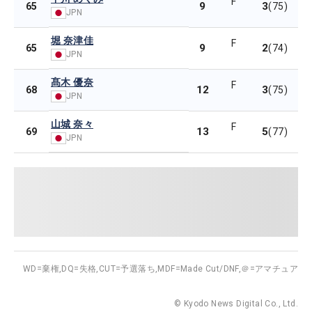
F
9
3
65
(75)
JPN
堀 奈津佳
F
9
2
65
(74)
JPN
髙木 優奈
F
12
3
68
(75)
JPN
山城 奈々
F
13
5
69
(77)
JPN
WD=棄権,
DQ=失格,
CUT=予選落ち,
MDF=Made Cut/DNF,
＠=アマチュア
© Kyodo News Digital Co., Ltd.