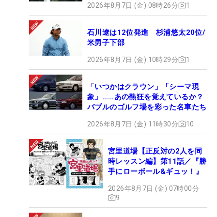
2026年8月7日 (金) 08時26分
1
石川遼は12位発進 杉浦悠太20位/
米男子下部
2026年8月7日 (金) 10時29分
1
「いつかはクラウン」「シーマ現
象」……あの熱狂を覚えているか？
バブルのゴルフ場を彩った名車たち
2026年8月7日 (金) 11時30分
10
宮里道場【正反対の2人を同
時レッスン編】第11話／『勝
手にローボール&ギュッ！』
2026年8月7日 (金) 07時00分
9