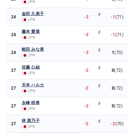
JPN
金田 久美子
F
-3
-1
24
(71)
JPN
藤本 愛菜
F
-3
-1
24
(71)
JPN
蛭田 みな美
F
-3
1
24
(73)
JPN
佐藤 心結
F
-2
0
27
(72)
JPN
天本 ハルカ
F
-2
0
27
(72)
JPN
永峰 咲希
F
-2
0
27
(72)
JPN
林 菜乃子
F
-2
-2
27
(70)
JPN