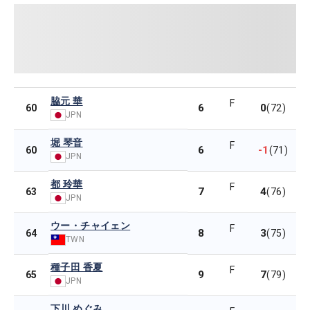
脇元 華
F
6
0
60
(72)
JPN
堀 琴音
F
6
-1
60
(71)
JPN
都 玲華
F
7
4
63
(76)
JPN
ウー・チャイェン
F
8
3
64
(75)
TWN
種子田 香夏
F
9
7
65
(79)
JPN
下川 めぐみ