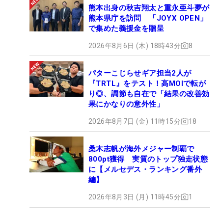
熊本出身の秋吉翔太と重永亜斗夢が
熊本県庁を訪問 「JOYX OPEN」
で集めた義援金を贈呈
2026年8月6日 (木) 18時43分
8
パターこじらせギア担当2人が
『TRTL』をテスト！高MOIで転が
り◎、調節も自在で「結果の改善効
果にかなりの意外性」
2026年8月7日 (金) 11時15分
18
桑木志帆が海外メジャー制覇で
800pt獲得 実質のトップ独走状態
に【メルセデス・ランキング番外
編】
2026年8月3日 (月) 11時45分
1