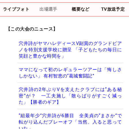
ライブフォト
出場選手
概要など
TV放送予定
【この大会のニュース】
穴井詩がヤマハレディースV副賞のグランドピア
ノを特別支援学校に贈呈 「子どもたちの毎日に
笑顔と豊かな時間を」
ママになって初のレギュラーツアーは「悔しさ
しかない」 有村智恵の“葛城奮闘記”
穴井詩の2年ぶりVを支えたクラブには“ある秘
密”が？ 一工夫施し「散らばりがすごく減っ
た」【勝者のギア】
“組最年少”穴井詩が6勝目 全美貞の“まさか”で
転がり込んだプレーオフ「当然、入ると思って
いた」