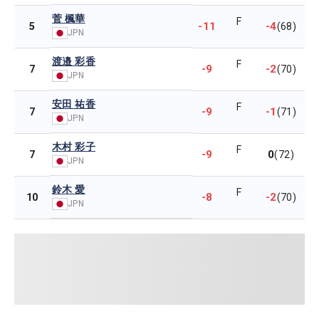
菅 楓華
F
-11
-4
5
(68)
JPN
渡邉 彩香
F
-9
-2
7
(70)
JPN
安田 祐香
F
-9
-1
7
(71)
JPN
木村 彩子
F
-9
0
7
(72)
JPN
鈴木 愛
F
-8
-2
10
(70)
JPN