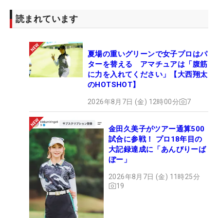
読まれています
夏場の重いグリーンで女子プロはパ
ターを替える アマチュアは「腹筋
に力を入れてください」【大西翔太
のHOTSHOT】
2026年8月7日 (金) 12時00分
7
金田久美子がツアー通算500
試合に参戦！ プロ18年目の
大記録達成に「あんびりーば
ぼー」
2026年8月7日 (金) 11時25分
19