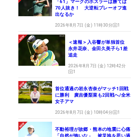
「61」マークのホスラーは勝てば
70人抜き！ 大逆転プレーオフ進
出なるか
2026年8月7日 (金) 11時30分
1
＜速報＞入谷響が単独首位
永井花奈、金田久美子ら1差
追走
2026年8月7日 (金) 12時42分
1
首位通過の岩永杏奈がマッチ1回戦
に勝利 廣吉優梨菜も2回戦へ/全米
女子アマ
2026年8月7日 (金) 10時04分
1
不動裕理が故郷・熊本の地震に心痛
「自然が怖いな」 被災地を思い過