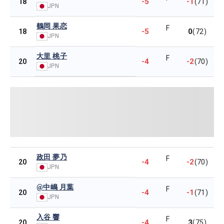
-5
-1
18
(71)
JPN
鶴岡 果恋
F
-5
0
18
(72)
JPN
大里 桃子
F
-4
-2
20
(70)
JPN
政田 夢乃
F
-4
-2
20
(70)
JPN
@中嶋 月葉
F
-4
-1
20
(71)
JPN
入谷 響
F
-4
3
20
(75)