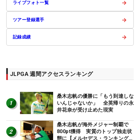
→
ライブフォト一覧
→
ツアー登録選手
→
記録成績
JLPGA 週間アクセスランキング
桑木志帆の優勝に「もう到達しな
1
いんじゃないか」 全英帰りの永
井花奈が受け止めた現実
桑木志帆が海外メジャー制覇で
2
800pt獲得 実質のトップ独走状
態に【メルセデス・ランキング番