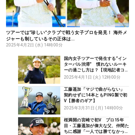
ツアーでは“珍しい”クラブで戦う女子プロを発見！ 海外メ
ジャーも制しているその正体は…
2025年4月2日 (水) 14時00分
国内女子ツアーで発生する“イン
ターバル渋滞” 慣れないルーキ
ーの過ごし方は？【現地記者コラ
ム】
2025年4月1日 (火) 12時00分
工藤遥加「マジで曲がらない」
契約せずに14本ともPING製で初
V【勝者のギア】
2025年3月31日 (月) 14時00分
桜満開の宮崎で初V プロ15年
目・工藤遥加が偉大な父、仲間た
ちに感謝「一人では勝てなかっ