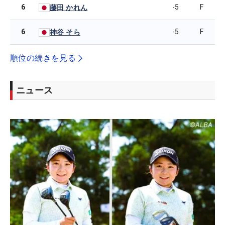
6
-5
F
藤田 かれん
6
-5
F
神谷 そら
順位の続きを見る
ニュース