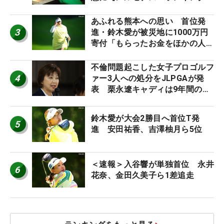
外編】
あふれる熊本への思い 首位発
3
進・鈴木愛が被災地に1000万円
寄付「もらったお金をほかの人
に」
不倫問題起こした女子プロゴルフ
4
ァー3人への処分をJLPGAが発
表 栗永遼キャディは9年間の立
ち入り禁止
鈴木愛が大会2勝目へ首位T発
5
進 安田祐香、吉澤柚月ら5位
＜速報＞入谷響が単独首位 永井
6
花奈、金田久美子ら1差追走