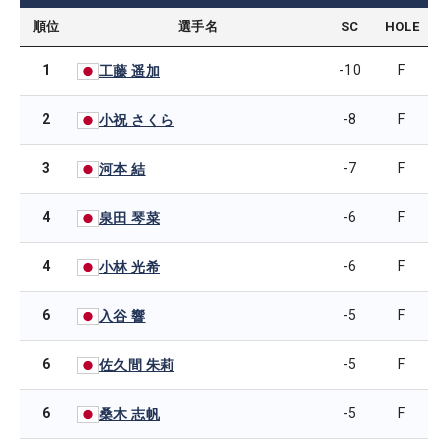
順位
選手名
SC
HOLE
1
-10
F
工藤 遥加
2
-8
F
小祝 さくら
3
-7
F
河本 結
4
-6
F
泉田 琴菜
4
-6
F
小林 光希
6
-5
F
入谷 響
6
-5
F
佐久間 朱莉
6
-5
F
桑木 志帆