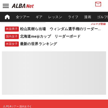
全ツアー
ギア
レッスン
ライフ
漫画
ゴルフ
メルマガ登録
松山英樹ら出場 ウィンダム選手権のリーダーボード
米国男子
北海道meijiカップ リーダーボード
国内女子
最新の世界ランキング
米国女子
JLPGAツアー
国内女子