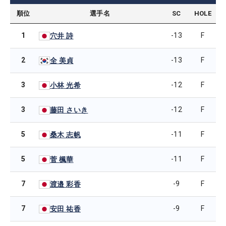
順位
選手名
SC
HOLE
1
-13
F
穴井 詩
2
-13
F
全 美貞
3
-12
F
小林 光希
3
-12
F
藤田 さいき
5
-11
F
桑木 志帆
5
-11
F
菅 楓華
7
-9
F
渡邉 彩香
7
-9
F
安田 祐香