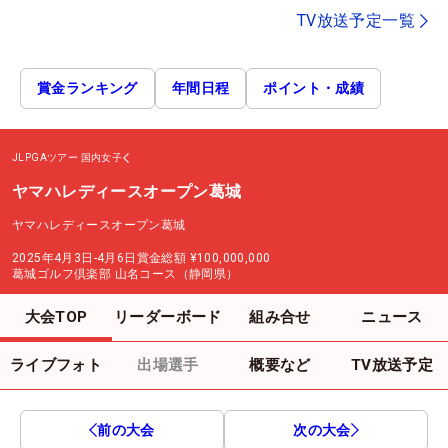
TV放送予定一覧
賞金ランキング
年間日程
ポイント・成績
JLPGAツアー
国内女子
ヤマハレディースオープン葛城
ヤマハレディースオープン葛城
2025年4月3日-4月6日
賞金総額
¥100,000,000
葛城ゴルフ倶楽部 山名コース（静岡県）
大会TOP
リーダーボード
組み合せ
ニュース
ライブフォト
出場選手
概要など
TV放送予定
前の大会
次の大会