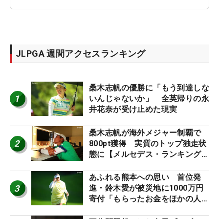
JLPGA 週間アクセスランキング
桑木志帆の優勝に「もう到達しな
1
いんじゃないか」 全英帰りの永
井花奈が受け止めた現実
桑木志帆が海外メジャー制覇で
2
800pt獲得 実質のトップ独走状
態に【メルセデス・ランキング番
外編】
あふれる熊本への思い 首位発
3
進・鈴木愛が被災地に1000万円
寄付「もらったお金をほかの人
に」