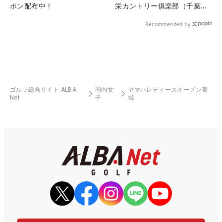
ポン配布中！
栄カントリー俱楽部（千葉
県）
Recommended by
ゴルフ総合サイト ALBA
国内女
ヤマハレディースオープン葛
Net
子
城