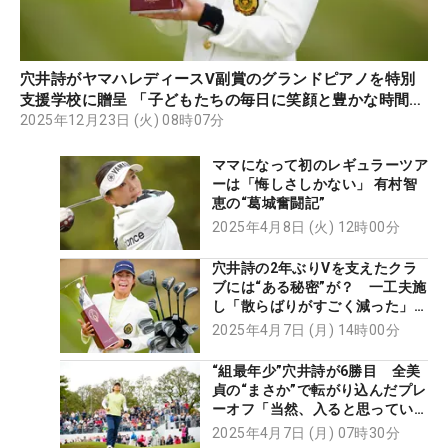
穴井詩がヤマハレディースV副賞のグランドピアノを特別
支援学校に贈呈 「子どもたちの毎日に笑顔と豊かな時間
を」
2025年12月23日 (火) 08時07分
ママになって初のレギュラーツア
ーは「悔しさしかない」 有村智
恵の“葛城奮闘記”
2025年4月8日 (火) 12時00分
穴井詩の2年ぶりVを支えたクラ
ブには“ある秘密”が？ 一工夫施
し「散らばりがすごく減った」
【勝者のギア】
2025年4月7日 (月) 14時00分
“組最年少”穴井詩が6勝目 全美
貞の“まさか”で転がり込んだプレ
ーオフ「当然、入ると思ってい
た」
2025年4月7日 (月) 07時30分