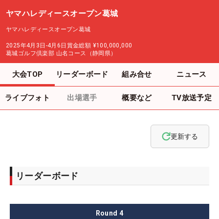
ヤマハレディースオープン葛城
ヤマハレディースオープン葛城
2025年4月3日-4月6日
賞金総額
¥100,000,000
葛城ゴルフ倶楽部 山名コース（静岡県）
大会TOP
リーダーボード
組み合せ
ニュース
ライブフォト
出場選手
概要など
TV放送予定
更新する
リーダーボード
Round
4