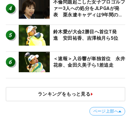
不倫問題起こした女子プロゴルフ
4
ァー3人への処分をJLPGAが発
表 栗永遼キャディは9年間の立
ち入り禁止
鈴木愛が大会2勝目へ首位T発
5
進 安田祐香、吉澤柚月ら5位
＜速報＞入谷響が単独首位 永井
6
花奈、金田久美子ら1差追走
ランキングをもっと見る
ページ上部へ