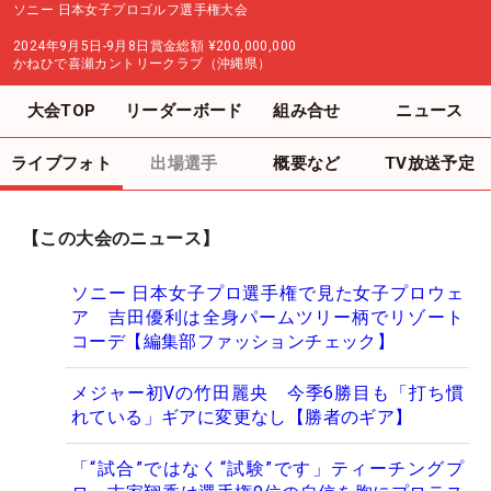
ソニー 日本女子プロゴルフ選手権大会
2024年9月5日-9月8日
賞金総額
¥200,000,000
かねひで喜瀬カントリークラブ（沖縄県）
大会TOP
リーダーボード
組み合せ
ニュース
ライブフォト
出場選手
概要など
TV放送予定
【この大会のニュース】
ソニー 日本女子プロ選手権で見た女子プロウェ
ア 吉田優利は全身パームツリー柄でリゾート
コーデ【編集部ファッションチェック】
メジャー初Vの竹田麗央 今季6勝目も「打ち慣
れている」ギアに変更なし【勝者のギア】
「“試合”ではなく“試験”です」ティーチングプ