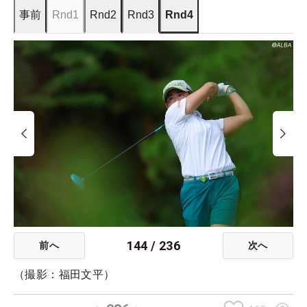
事前
Rnd1
Rnd2
Rnd3
Rnd4
144
/
236
前へ
次へ
（撮影：福田文平）