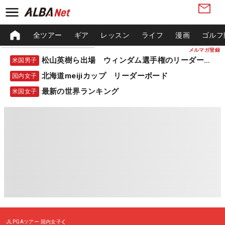
全ツアー
ギア
レッスン
ライフ
漫画
ゴルフ
メルマガ登録
松山英樹ら出場 ウィンダム選手権のリーダーボード
米国男子
北海道meijiカップ リーダーボード
国内女子
最新の世界ランキング
米国女子
JLPGAツアー
国内女子