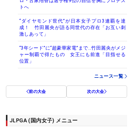
ロ・古家翔香は選手権9位の自信を胸にプロテス
トへ
“ダイヤモンド世代”が日本女子プロ3連覇を達
成！ 竹田麗央が語る同世代の存在「お互い刺
激しあって」
“3年シード”に“超豪華家電”まで…竹田麗央がメジ
ャー制覇で得たもの 女王にも前進「目指せる
位置」
ニュース一覧
前の大会
次の大会
JLPGA (国内女子) メニュー