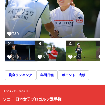
730
2
3
4
5
729
517
396
賞金ランキング
年間日程
ポイント・成績
JLPGAツアー
国内女子
ソニー 日本女子プロゴルフ選手権