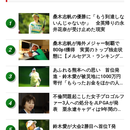
桑木志帆の優勝に「もう到達しな
1
いんじゃないか」 全英帰りの永
井花奈が受け止めた現実
桑木志帆が海外メジャー制覇で
2
800pt獲得 実質のトップ独走状
態に【メルセデス・ランキング番
外編】
あふれる熊本への思い 首位発
3
進・鈴木愛が被災地に1000万円
寄付「もらったお金をほかの人
に」
不倫問題起こした女子プロゴルフ
4
ァー3人への処分をJLPGAが発
表 栗永遼キャディは9年間の立
ち入り禁止
鈴木愛が大会2勝目へ首位T発
5