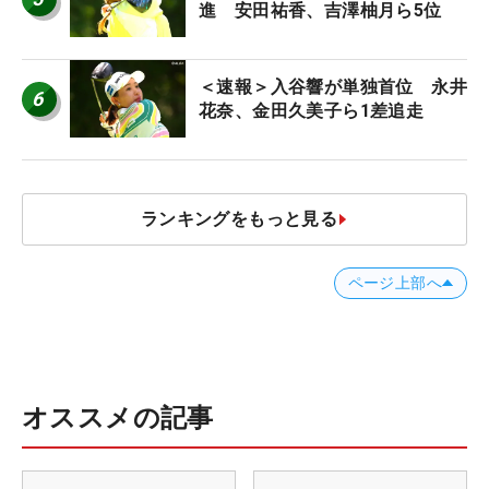
進 安田祐香、吉澤柚月ら5位
＜速報＞入谷響が単独首位 永井
6
花奈、金田久美子ら1差追走
ランキングをもっと見る
ページ上部へ
オススメの記事