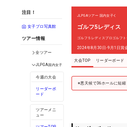
注目！
JLPGAツアー
国内女子
ゴルフ5レディス
女子プロ写真館
ツアー情報
ゴルフ５レディスプロゴルフト
2024年8月30日-9月1日
賞
全ツアー
大会TOP
リーダーボード
JLPGA
国内女子
今週の大会
※悪天候で36ホールに短縮
リーダーボ
ード
ツアーメニ
ュー
ツアーTOP