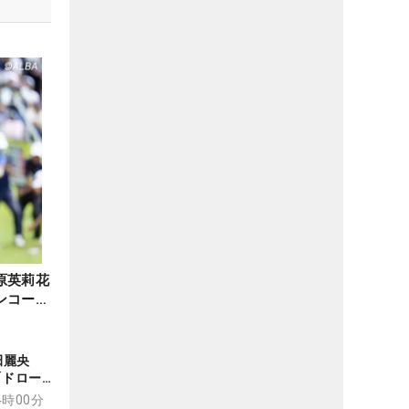
原英莉花
ンコー
田麗央
「ドロー
勝者のギ
14時00分