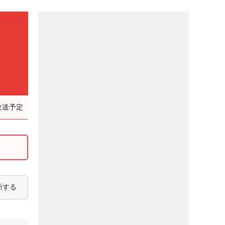
放送予定
新する