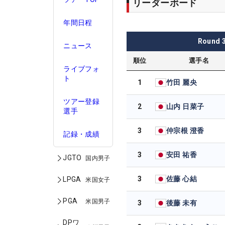
リーダーボード
年間日程
Round
ニュース
順位
選手名
ライブフォ
ト
1
竹田 麗央
ツアー登録
2
山内 日菜子
選手
3
仲宗根 澄香
記録・成績
3
安田 祐香
JGTO
国内男子
3
佐藤 心結
LPGA
米国女子
PGA
米国男子
3
後藤 未有
DPワ