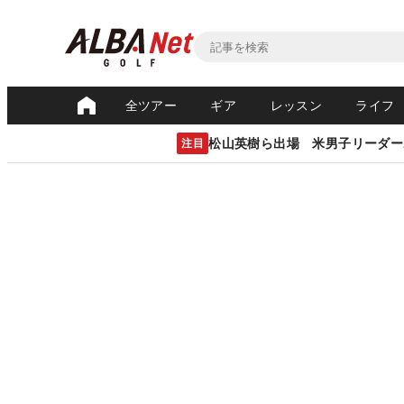
全ツアー
ギア
レッスン
ライフ
松山英樹ら出場 米男子リーダー
注目