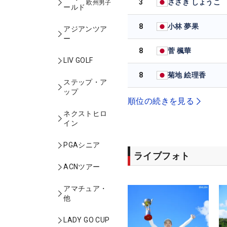
3
ささき しょうこ
欧州男子
ールド
8
小林 夢果
アジアンツア
ー
8
菅 楓華
LIV GOLF
8
菊地 絵理香
ステップ・ア
ップ
順位の続きを見る
ネクストヒロ
イン
PGAシニア
ライブフォト
ACNツアー
アマチュア・
他
LADY GO CUP