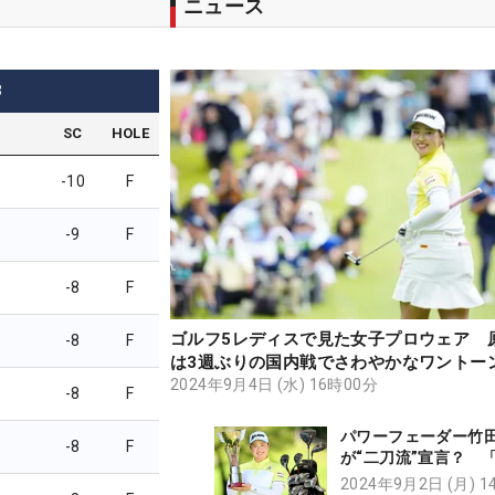
ニュース
3
SC
HOLE
-10
F
-9
F
-8
F
ゴルフ5レディスで見た女子プロウェア 
-8
F
は3週ぶりの国内戦でさわやかなワントー
デ！【編集部ファッションチェック】
2024年9月4日 (水) 16時00分
-8
F
パワーフェーダー竹
-8
F
が“二刀流”宣言？ 
も打てるように」【
2024年9月2日 (月) 