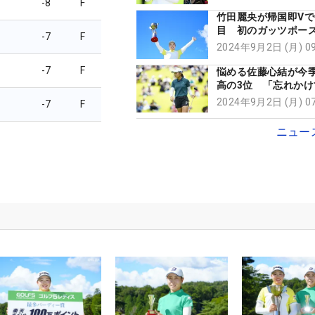
-8
F
ア】
竹田麗央が帰国即Vで
目 初のガッツポー
-7
F
出した21歳の女王確
2024年9月2日 (月) 
『71.4％』
-7
F
悩める佐藤心結が今
高の3位 「忘れかけ
のを思い出せた」
2024年9月2日 (月) 
-7
F
ニュー