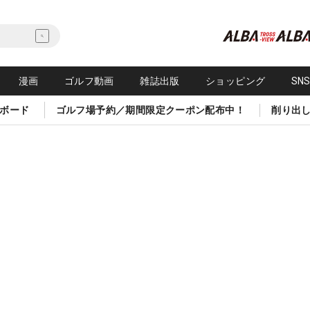
漫画
ゴルフ動画
雑誌出版
ショッピング
SN
ボード
ゴルフ場予約／期間限定クーポン配布中！
削り出