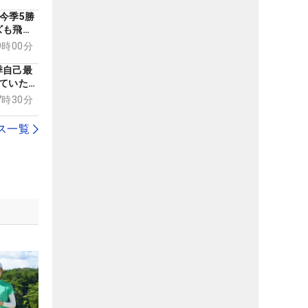
今季5勝
ズも飛び
率は
09時00分
季自己最
ていたも
07時30分
ス一覧