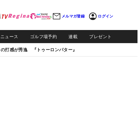
メルマガ登録
ログイン
Sニュース
ゴルフ場予約
連載
プレゼント
しの打感が秀逸 『トゥーロンパター』