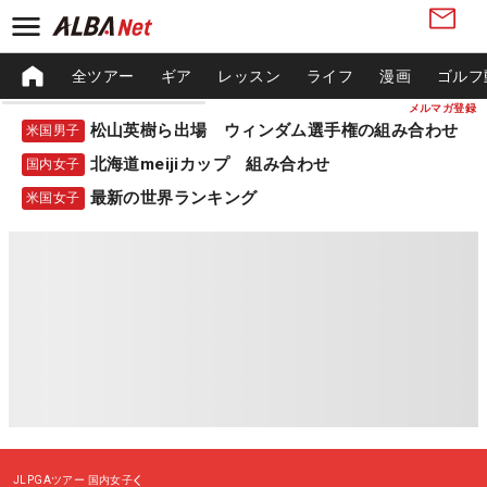
全ツアー
ギア
レッスン
ライフ
漫画
ゴルフ
メルマガ登録
松山英樹ら出場 ウィンダム選手権の組み合わせ
米国男子
北海道meijiカップ 組み合わせ
国内女子
最新の世界ランキング
米国女子
JLPGAツアー
国内女子