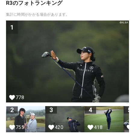
R3のフォトランキング
集計に時間がかかる場合があります。
1
778
2
3
4
5
755
420
418