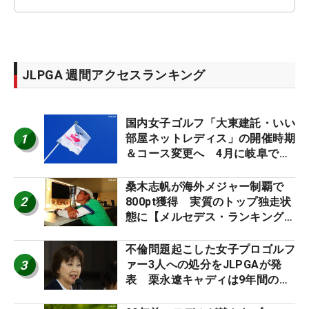
JLPGA 週間アクセスランキング
国内女子ゴルフ「大東建託・いい
1
部屋ネットレディス」の開催時期
＆コース変更へ 4月に岐阜で開
催
桑木志帆が海外メジャー制覇で
2
800pt獲得 実質のトップ独走状
態に【メルセデス・ランキング番
外編】
不倫問題起こした女子プロゴルフ
3
ァー3人への処分をJLPGAが発
表 栗永遼キャディは9年間の立
ち入り禁止