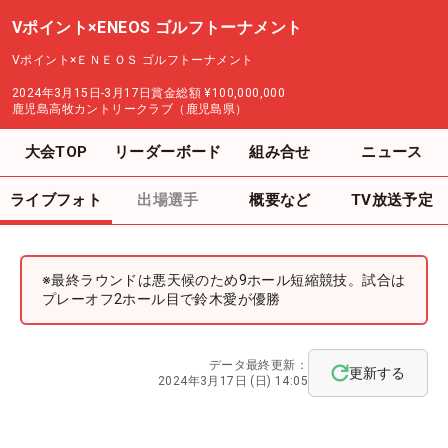
Vポイント×ENEOS ゴルフトーナメント
Vポイント×ＥＮＥＯＳ ゴルフトーナメント
2024年3月15日-3月17日
賞金総額
¥100,000,000
鹿児島高牧カントリークラブ（鹿児島県）
大会TOP
リーダーボード
組み合せ
ニュース
ライブフォト
出場選手
概要など
TV放送予定
※最終ラウンドは悪天候のため9ホール短縮競技。試合は
プレーオフ2ホール目で鈴木愛が優勝
データ最終更新：
更新する
2024年3月17日 (日) 14:05