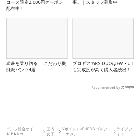
コース限定2,000円クーポン
事。｜スタッフ募集中
配布中！
猛暑を乗り切る！ こだわり機
プロギアのRS DUOはFW・UT
能派パンツ4選
も完成度が高く購入者続出！
Recommended by
ゴルフ総合サイト
国内
Vポイント×ENEOS ゴルフト
ライブフ
ALBA Net
女子
ーナメント
ォト