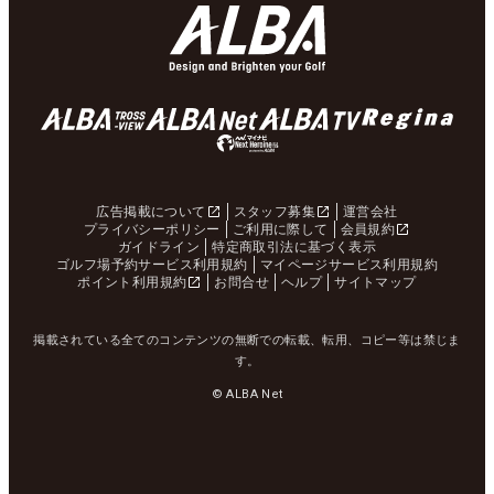
広告掲載について
スタッフ募集
運営会社
プライバシーポリシー
ご利用に際して
会員規約
ガイドライン
特定商取引法に基づく表示
ゴルフ場予約サービス利用規約
マイページサービス利用規約
ポイント利用規約
お問合せ
ヘルプ
サイトマップ
掲載されている全てのコンテンツの無断での転載、転用、コピー等は禁じま
す。
© ALBA Net