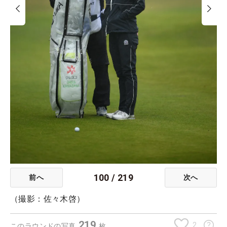
100
/
219
前へ
次へ
（撮影：佐々木啓）
219
2
このラウンドの写真
枚