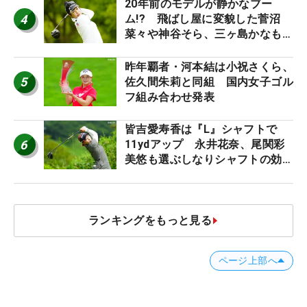
20年前のモデルが静かなブー
4
ム!? 飛ばし屋に変貌した菅沼
菜々や神谷そら、三ヶ島かなも使
う“名器”が人気な理由【ツアープ
ロたちの“飛ばしギア”】
昨年覇者・河本結は小祝さくら、
5
佐久間朱莉と同組 国内女子ゴル
フ組み合わせ発表
皆吉愛寿香は『L』シャフトで
6
11ydアップ 永井花奈、尾関彩
美悠も選ぶしなりシャフトの効果
【ツアープロたちの“飛ばしギ
ア”】
ランキングをもっと見る
ページ上部へ