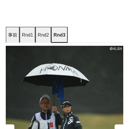
事前
Rnd1
Rnd2
Rnd3