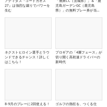
アディダス『コードカオス
「潮来CC（茨城県）」＆「鹿
27』は強烈な蹴りでパワーを
児島ガーデンGC（鹿児島
生む
県）」の無料プレー券が当た
る！！
ネクストヒロイン選手とラウ
プロギアの「4層フェース」が
ンドできるチャンス！詳しく
切り開く高初速ドライバーの
はこちら！
新時代
8-9月のプレーに2回使える！
ゴルフの熱狂を、つくる仕