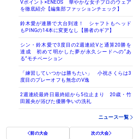
Vポイント×ENEOS 華やかな女子プロのウェア
を徹底紹介【編集部ファッションチェック】
鈴木愛が連勝で大台到達！ シャフトもヘッド
もPINGの14本に変更なし【勝者のギア】
シン・鈴木愛で3度目の2週連続Vと通算20勝を
達成 初めて明かした夢が永久シードへの“あ
る”モチベーション
「練習していつかは勝ちたい」 小祝さくらは3
度目のプレーオフも無念のV逸
2週連続最終日最終組から5位止まり 20歳・竹
田麗央が浴びた優勝争いの洗礼
ニュース一覧
前の大会
次の大会