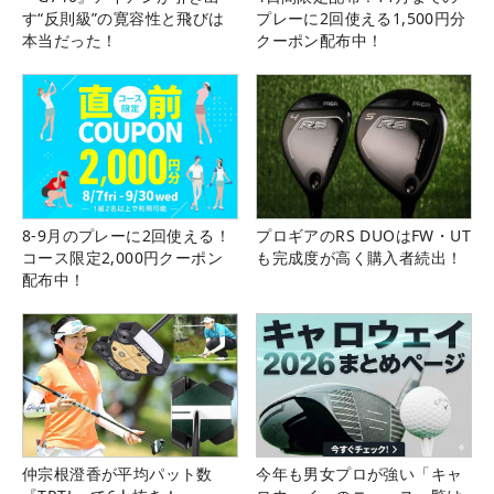
す“反則級”の寛容性と飛びは
プレーに2回使える1,500円分
本当だった！
クーポン配布中！
8-9月のプレーに2回使える！
プロギアのRS DUOはFW・UT
コース限定2,000円クーポン
も完成度が高く購入者続出！
配布中！
仲宗根澄香が平均パット数
今年も男女プロが強い「キャ