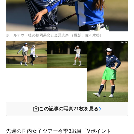
ホールアウト後の鶴岡果恋と金澤志奈 （撮影：佐々木啓）
この記事の写真
21
枚を見る
先週の国内女子ツアー今季3戦目「Vポイント