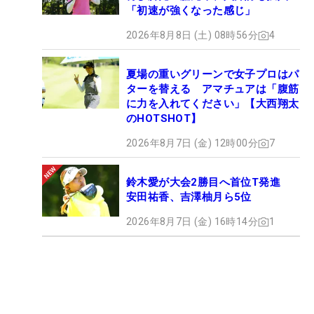
「初速が強くなった感じ」
2026年8月8日 (土) 08時56分
4
夏場の重いグリーンで女子プロはパ
ターを替える アマチュアは「腹筋
に力を入れてください」【大西翔太
のHOTSHOT】
2026年8月7日 (金) 12時00分
7
鈴木愛が大会2勝目へ首位T発進
安田祐香、吉澤柚月ら5位
2026年8月7日 (金) 16時14分
1