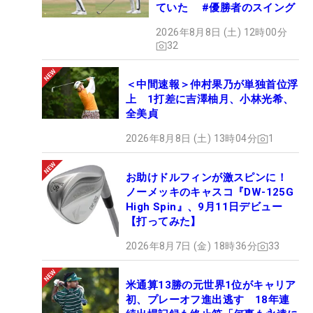
ていた #優勝者のスイング
2026年8月8日 (土) 12時00分
32
＜中間速報＞仲村果乃が単独首位浮
上 1打差に吉澤柚月、小林光希、
全美貞
2026年8月8日 (土) 13時04分
1
お助けドルフィンが激スピンに！
ノーメッキのキャスコ『DW-125G
High Spin』、9月11日デビュー
【打ってみた】
2026年8月7日 (金) 18時36分
33
米通算13勝の元世界1位がキャリア
初、プレーオフ進出逃す 18年連