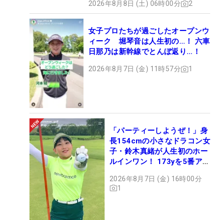
2026年8月8日 (土) 06時00分
2
女子プロたちが過ごしたオープンウ
ィーク 堀琴音は人生初の…！ 六車
日那乃は新幹線でとんぼ返り…！
2026年8月7日 (金) 11時57分
1
「パーティーしようぜ！」身
長154cmの小さなドラコン女
子・鈴木真緒が人生初のホー
ルインワン！ 173yを5番アイ
アンで会心のショット
2026年8月7日 (金) 16時00分
1