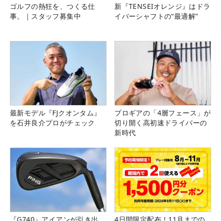
ゴルフの熱狂を、つくる仕
新『TENSEIオレンジ』はドラ
事。｜スタッフ募集中
イバーシャフトの“最適解”
最新モデル『FJクオンタム』
プロギアの「4層フェース」が
を石井良介プロがチェック
切り開く高初速ドライバーの
新時代
『G740』アイアンが引き出
4日間限定配布！11月までの