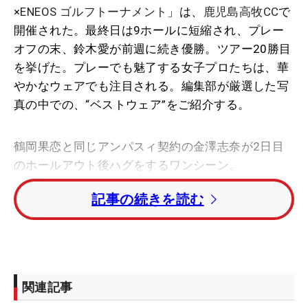
×ENEOS ゴルフトーナメント
」は、
鹿児島高牧CC
で
開催された。最終日は9ホールに短縮され、プレー
オフの末、鈴木愛が前週に続き優勝。ツアー20勝目
を挙げた。プレーでも魅了する女子プロたちは、華
やかなウェアでも注目される。編集部が厳選した写
真の中での、“ベストウェア”をご紹介する。
鶴岡果恋と同じアンパスィ契約の金澤志奈が2日目
のホールアウト後ハグをするワンシーン。
記事の続きを読む
初日にプロ7年目、ツアー105試合目で初の首位発進
を決めた鶴岡果恋はボーダーハイネックにスカート
とネイビーコーデ。金澤は同じトップスに色違いの
白スカートでシミラールックとなった。悪天候によ
って、最終日は予選を通過した50人のうち28位タイ
関連記事
までの37人がプレー。金澤は7位タイ、鶴岡は2日目