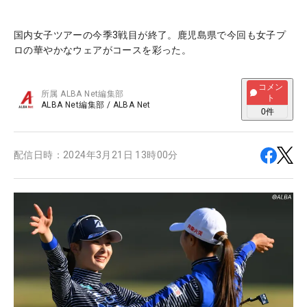
国内女子ツアーの今季3戦目が終了。鹿児島県で今回も女子プ
ロの華やかなウェアがコースを彩った。
コメン
所属
ALBA Net編集部
ト
ALBA Net編集部
/
ALBA Net
0
件
配信日時：
2024年3月21日 13時00分