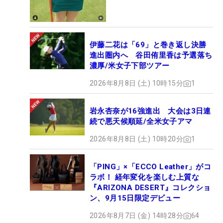
伊藤二花は「69」と巻き返し決勝
進出圏内へ 谷田侑里香は予選落ち
濃厚/米女子下部ツアー
2026年8月8日 (土) 10時15分
1
岩永杏奈が16強進出 大会は3日連
続で悪天候順延/全米女子アマ
2026年8月8日 (土) 10時20分
1
「PING」×「ECCO Leather」がコ
ラボ！ 経年変化を楽しむ上質な
『ARIZONA DESERT』コレクショ
ン、9月15日限定デビュー
2026年8月7日 (金) 14時28分
64