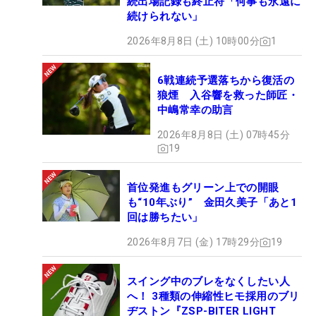
続出場記録も終止符「何事も永遠に
続けられない」
2026年8月8日 (土) 10時00分
1
6戦連続予選落ちから復活の
狼煙 入谷響を救った師匠・
中嶋常幸の助言
2026年8月8日 (土) 07時45分
19
首位発進もグリーン上での開眼
も“10年ぶり” 金田久美子「あと1
回は勝ちたい」
2026年8月7日 (金) 17時29分
19
スイング中のブレをなくしたい人
へ！ 3種類の伸縮性ヒモ採用のブリ
ヂストン『ZSP-BITER LIGHT