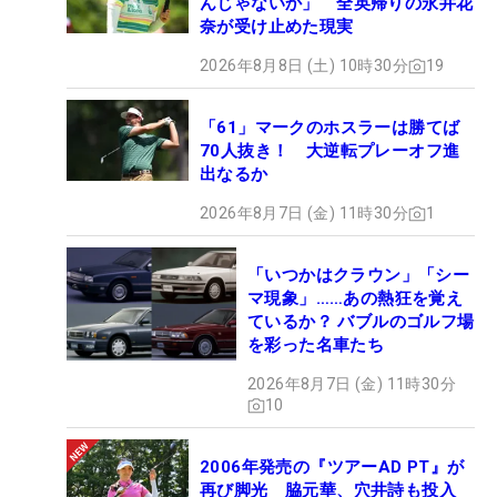
んじゃないか」 全英帰りの永井花
奈が受け止めた現実
2026年8月8日 (土) 10時30分
19
「61」マークのホスラーは勝てば
70人抜き！ 大逆転プレーオフ進
出なるか
2026年8月7日 (金) 11時30分
1
「いつかはクラウン」「シー
マ現象」……あの熱狂を覚え
ているか？ バブルのゴルフ場
を彩った名車たち
2026年8月7日 (金) 11時30分
10
2006年発売の『ツアーAD PT』が
再び脚光 脇元華、穴井詩も投入