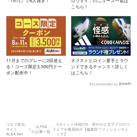
『TRTL』で6人抜き！
ロウェイ」のニュース一覧は
こちら！
11月までのプレーに2回使え
ネクストヒロイン選手とラウ
る！コース限定3,500円クー
ンドできるチャンス！詳しく
ポン配布中！
はこちら！
Recommended by
ゴルフ総合
Vポイント×ENEOS 華やかな女子プロのウ
「JLPGA」
サイト
ェアを徹底紹介【編集部ファッションチェ
の記事一覧
ALBA Net
ック】