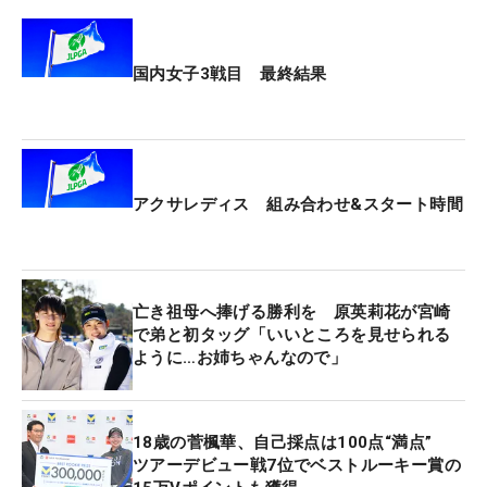
までの38位タイで終えた。
国内女子3戦目 最終結果
アクサレディス 組み合わせ&スタート時間
亡き祖母へ捧げる勝利を 原英莉花が宮崎
で弟と初タッグ「いいところを見せられる
ように…お姉ちゃんなので」
18歳の菅楓華、自己採点は100点“満点”
ツアーデビュー戦7位でベストルーキー賞の