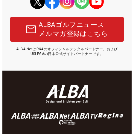
ALBAゴルフニュース
メルマガ登録はこちら
ALBA NetはR&Aのオフィシャルデジタルパートナー、および
USLPGAの日本公式サイトパートナーです。