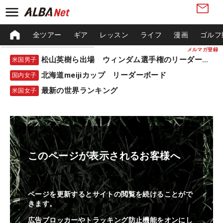
全ツアー
ギア
レッスン
ライフ
漫画
ゴルフ
メルマガ登録
松山英樹ら出場 ウィンダム選手権のリーダーボード
米国男子
北海道meijiカップ リーダーボード
国内女子
最新の世界ランキング
米国女子
このページが表示されるお客様へ
ページを更新するとサイトの閲覧を続けることがで
きます。
広告ブロッカーやトラッキング防止機能をオンにし