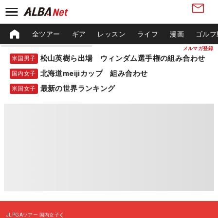
全ツアー
ギア
レッスン
ライフ
漫画
ゴルフ
メルマガ登録
松山英樹ら出場 ウィンダム選手権の組み合わせ
米国男子
北海道meijiカップ 組み合わせ
国内女子
最新の世界ランキング
米国女子
JLPGAツアー
国内女子