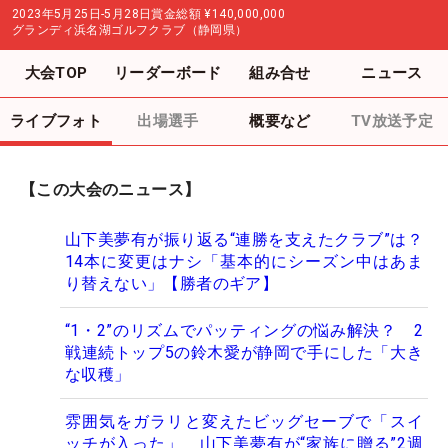
2023年5月25日-5月28日
賞金総額
¥140,000,000
グランディ浜名湖ゴルフクラブ（静岡県）
大会TOP
リーダーボード
組み合せ
ニュース
ライブフォト
出場選手
概要など
TV放送予定
【この大会のニュース】
山下美夢有が振り返る“連勝を支えたクラブ”は？
14本に変更はナシ「基本的にシーズン中はあま
り替えない」【勝者のギア】
“1・2”のリズムでパッティングの悩み解決？ 2
戦連続トップ5の鈴木愛が静岡で手にした「大き
な収穫」
雰囲気をガラリと変えたビッグセーブで「スイ
ッチが入った」 山下美夢有が“家族に贈る”2週