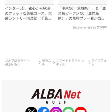
インター5分、都心から60分
「潮来CC（茨城県）」＆「鹿
のフラットな美観コース。大
児島ガーデンGC（鹿児島
栄カントリー俱楽部（千葉
県）」の無料プレー券が当た
県）
る！！
Recommended by
ゴルフ総合サイト
国内女
リゾートトラスト レ
ライブフォ
ALBA Net
子
ディス
ト