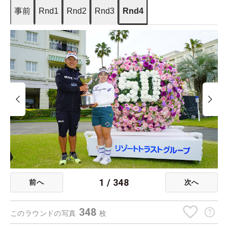
事前
Rnd1
Rnd2
Rnd3
Rnd4
1
/
348
前へ
次へ
348
このラウンドの写真
枚