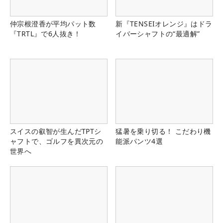
仲宗根澄香が平均パット数
新『TENSEIオレンジ』はドラ
『TRTL』で6人抜き！
イバーシャフトの“最適解”
スイスの叡智が生んだTPTシ
猛暑を乗り切る！ こだわり機
ャフトで、ゴルフを異次元の
能派パンツ4選
世界へ