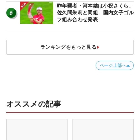
ア”】
昨年覇者・河本結は小祝さくら、
6
佐久間朱莉と同組 国内女子ゴル
フ組み合わせ発表
ランキングをもっと見る
ページ上部へ
オススメの記事