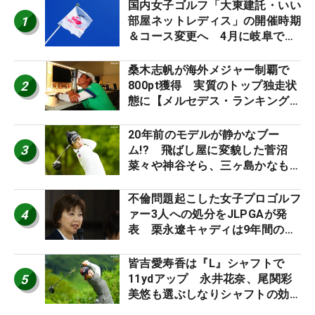
国内女子ゴルフ「大東建託・いい
1
部屋ネットレディス」の開催時期
＆コース変更へ 4月に岐阜で開
催
桑木志帆が海外メジャー制覇で
2
800pt獲得 実質のトップ独走状
態に【メルセデス・ランキング番
外編】
20年前のモデルが静かなブー
3
ム!? 飛ばし屋に変貌した菅沼
菜々や神谷そら、三ヶ島かなも使
う“名器”が人気な理由【ツアープ
ロたちの“飛ばしギア”】
不倫問題起こした女子プロゴルフ
4
ァー3人への処分をJLPGAが発
表 栗永遼キャディは9年間の立
ち入り禁止
皆吉愛寿香は『L』シャフトで
5
11ydアップ 永井花奈、尾関彩
美悠も選ぶしなりシャフトの効果
【ツアープロたちの“飛ばしギ