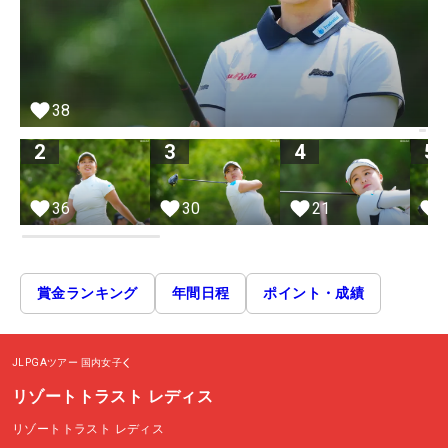
38
2
3
4
5
36
30
21
賞金ランキング
年間日程
ポイント・成績
JLPGAツアー
国内女子
リゾートトラスト レディス
リゾートトラスト レディス