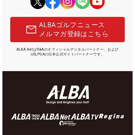
ALBAゴルフニュース
メルマガ登録はこちら
ALBA NetはR&Aのオフィシャルデジタルパートナー、および
USLPGAの日本公式サイトパートナーです。