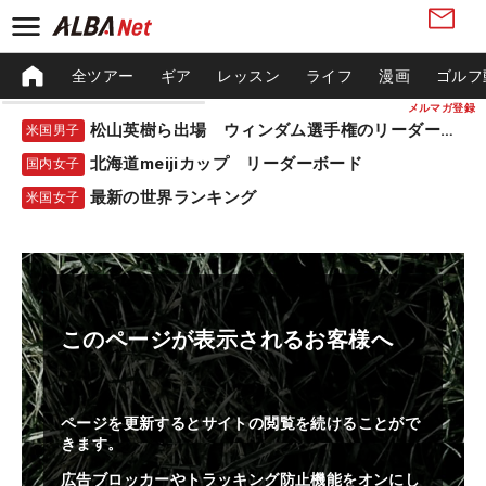
全ツアー
ギア
レッスン
ライフ
漫画
ゴルフ
メルマガ登録
松山英樹ら出場 ウィンダム選手権のリーダーボード
米国男子
北海道meijiカップ リーダーボード
国内女子
最新の世界ランキング
米国女子
このページが表示されるお客様へ
ページを更新するとサイトの閲覧を続けることがで
きます。
広告ブロッカーやトラッキング防止機能をオンにし