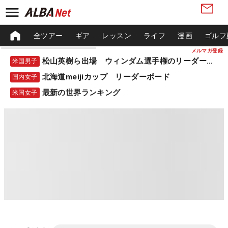
全ツアー
ギア
レッスン
ライフ
漫画
ゴルフ
メルマガ登録
松山英樹ら出場 ウィンダム選手権のリーダーボード
米国男子
北海道meijiカップ リーダーボード
国内女子
最新の世界ランキング
米国女子