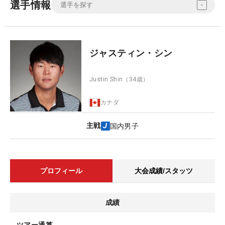
選手情報
ジャスティン・シン
Justin Shin
（34歳）
カナダ
主戦
国内男子
プロフィール
大会成績/スタッツ
成績