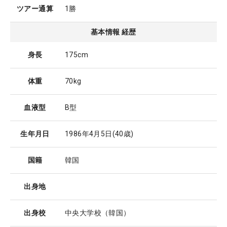
ツアー通算
1勝
基本情報 経歴
身長
175cm
体重
70kg
血液型
B型
生年月日
1986年4月5日
(40歳)
国籍
韓国
出身地
出身校
中央大学校（韓国）