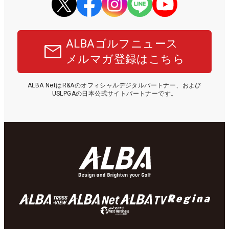
ALBAゴルフニュース
メルマガ登録はこちら
ALBA NetはR&Aのオフィシャルデジタルパートナー、および
USLPGAの日本公式サイトパートナーです。