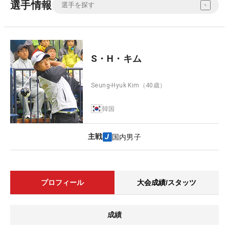
選手情報
S・H・キム
Seung-Hyuk Kim
（40歳）
韓国
主戦
国内男子
プロフィール
大会成績/スタッツ
成績