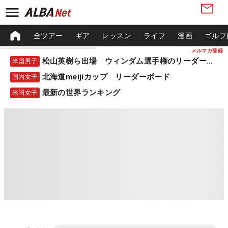
全ツアー
ギア
レッスン
ライフ
漫画
ゴルフ
メルマガ登録
松山英樹ら出場 ウィンダム選手権のリーダーボード
米国男子
北海道meijiカップ リーダーボード
国内女子
最新の世界ランキング
米国女子