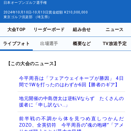
日本オープンゴルフ選手権
2024年10月10日-10月13日
賞金総額
¥210,000,000
東京ゴルフ倶楽部 （埼玉県）
大会TOP
リーダーボード
組み合せ
ニュース
ライブフォト
出場選手
概要など
TV放送予定
【この大会のニュース】
今平周吾は「フェアウェイキープが勝因」 4日
間で1Wを打ったのはわずか6回【勝者のギア】
地元開催の中島啓太は逆転Vならず たくさんの
援者に「申し訳ない…」
前半戦の不調から体を見つめ直しつかんだ
ZOZO、全英切符 今平周吾の“魂の咆哮”「アメ