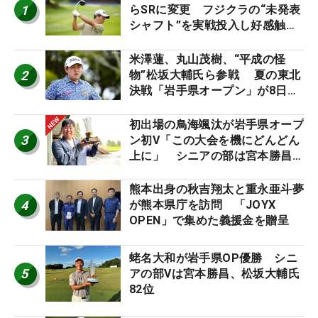
1
らSRに変更 フジクラの“未発表
シャフト”を実戦投入し好感触
「つかまえにいける」【男子ツア
ーのヒトネタ！】
米澤蓮、丸山茂樹、“平成の怪
2
物”松坂大輔氏ら参戦 夏の東北
決戦「岩手県オープン」が8日開
幕
初出場の鳥海颯汰が岩手県オープ
3
ン初V「この大会を機にどんどん
上に」 シニアの部は宮本勝昌が
連覇
熊本出身の秋吉翔太と重永亜斗夢
4
が熊本県庁を訪問 「JOYX
OPEN」で集めた義援金を贈呈
蛯名大和が岩手県OP優勝 シニ
5
アの部Vは宮本勝昌、松坂大輔氏
82位