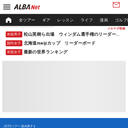
全ツアー
ギア
レッスン
ライフ
漫画
ゴルフ
メルマガ登録
松山英樹ら出場 ウィンダム選手権のリーダーボード
米国男子
北海道meijiカップ リーダーボード
国内女子
最新の世界ランキング
米国女子
JGTOツアー
国内男子