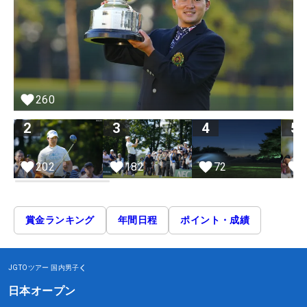
260
2
3
4
5
72
202
182
賞金ランキング
年間日程
ポイント・成績
JGTOツアー
国内男子
日本オープン