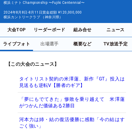
横浜ミナト Championship 〜Fujiki Centennial〜
2024年8月8日-8月11日
賞金総額
¥120,000,000
横浜カントリークラブ （神奈川県）
大会TOP
リーダーボード
組み合せ
ニュース
ライブフォト
出場選手
概要など
TV放送予定
【この大会のニュース】
タイトリスト契約の米澤蓮、新作『GT』投入は
見送るも逆転V【勝者のギア】
「夢にもでてきた」惨敗を乗り越えて 米澤蓮
がつかんだ価値ある2勝目
河本力は姉・結の復活優勝に感動「今の結はす
ごく強い」