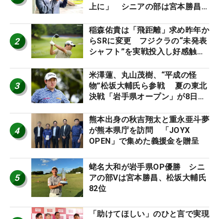
上に」 シニアの部は宮本勝昌が
連覇
稲森佑貴は「飛距離」求め昨年か
2
らSRに変更 フジクラの“未発表
シャフト”を実戦投入し好感触
「つかまえにいける」【男子ツア
ーのヒトネタ！】
米澤蓮、丸山茂樹、“平成の怪
3
物”松坂大輔氏ら参戦 夏の東北
決戦「岩手県オープン」が8日開
幕
熊本出身の秋吉翔太と重永亜斗夢
4
が熊本県庁を訪問 「JOYX
OPEN」で集めた義援金を贈呈
蛯名大和が岩手県OP優勝 シニ
5
アの部Vは宮本勝昌、松坂大輔氏
82位
「助けてほしい」のひと言で実現