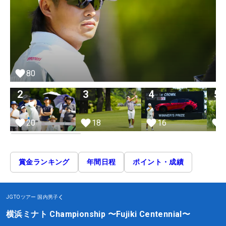
80
2
3
4
5
20
18
16
賞金ランキング
年間日程
ポイント・成績
JGTOツアー
国内男子
横浜ミナト Championship 〜Fujiki Centennial〜