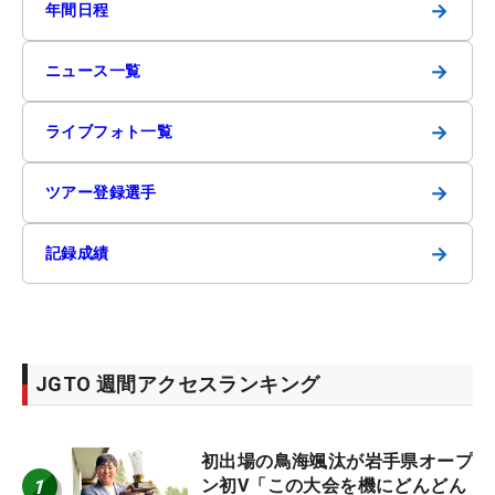
→
年間日程
→
ニュース一覧
→
ライブフォト一覧
→
ツアー登録選手
→
記録成績
JGTO 週間アクセスランキング
初出場の鳥海颯汰が岩手県オープ
1
ン初V「この大会を機にどんどん