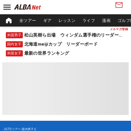
全ツアー
ギア
レッスン
ライフ
漫画
ゴルフ
メルマガ登録
松山英樹ら出場 ウィンダム選手権のリーダーボード
米国男子
北海道meijiカップ リーダーボード
国内女子
最新の世界ランキング
米国女子
JGTOツアー
国内男子