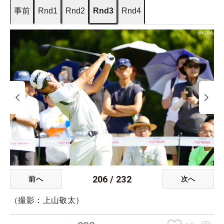
事前
Rnd1
Rnd2
Rnd3
Rnd4
206
/
232
前へ
次へ
（撮影：上山敬太）