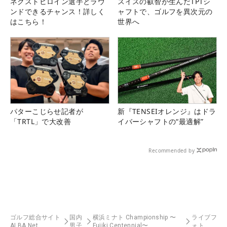
ネクストヒロイン選手とラウ
スイスの叡智が生んだTPTシ
ンドできるチャンス！詳しく
ャフトで、ゴルフを異次元の
はこちら！
世界へ
パターこじらせ記者が
新『TENSEIオレンジ』はドラ
「TRTL」で大改善
イバーシャフトの“最適解”
Recommended by
ゴルフ総合サイト
国内
横浜ミナト Championship 〜
ライブフ
ALBA Net
男子
Fujiki Centennial〜
ォト