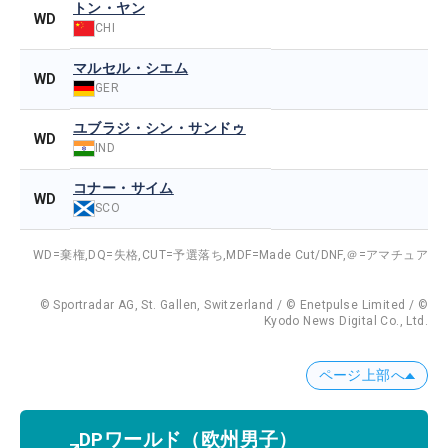
トン・ヤン
WD
CHI
マルセル・シエム
WD
GER
ユブラジ・シン・サンドゥ
WD
IND
コナー・サイム
WD
SCO
WD=棄権,
DQ=失格,
CUT=予選落ち,
MDF=Made Cut/DNF,
＠=アマチュア
© Sportradar AG, St. Gallen, Switzerland / © Enetpulse Limited / ©
Kyodo News Digital Co., Ltd.
ページ上部へ
DPワールド
（欧州男子）