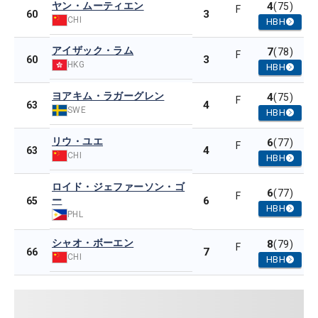
ヤン・ムーティエン
4
(75)
F
3
60
CHI
HBH
アイザック・ラム
7
(78)
F
3
60
HKG
HBH
ヨアキム・ラガーグレン
4
(75)
F
4
63
SWE
HBH
リウ・ユエ
6
(77)
F
4
63
CHI
HBH
ロイド・ジェファーソン・ゴ
6
(77)
F
ー
6
65
HBH
PHL
シャオ・ボーエン
8
(79)
F
7
66
CHI
HBH