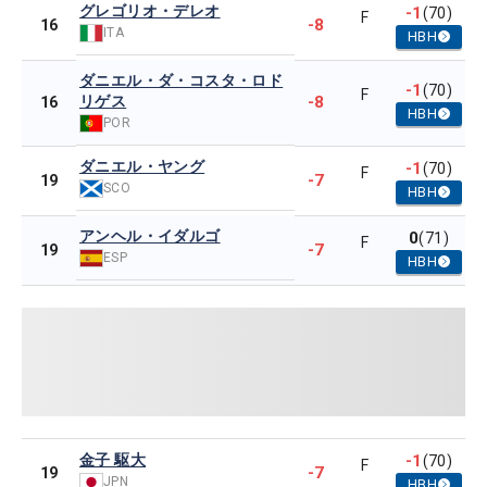
グレゴリオ・デレオ
-1
(70)
F
-8
16
ITA
HBH
ダニエル・ダ・コスタ・ロド
-1
(70)
F
リゲス
-8
16
HBH
POR
ダニエル・ヤング
-1
(70)
F
-7
19
SCO
HBH
アンヘル・イダルゴ
0
(71)
F
-7
19
ESP
HBH
金子 駆大
-1
(70)
F
-7
19
JPN
HBH