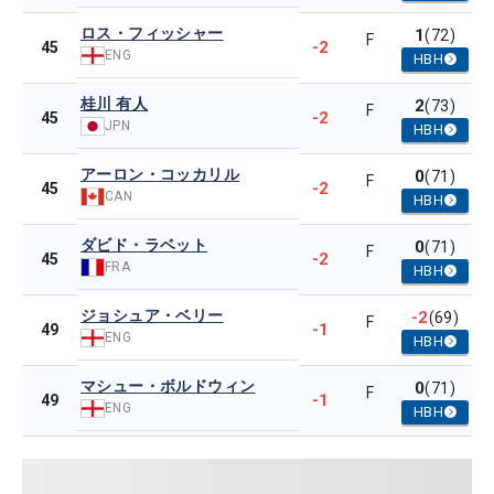
ロス・フィッシャー
1
(72)
F
-2
45
ENG
HBH
桂川 有人
2
(73)
F
-2
45
JPN
HBH
アーロン・コッカリル
0
(71)
F
-2
45
CAN
HBH
ダビド・ラベット
0
(71)
F
-2
45
FRA
HBH
ジョシュア・ベリー
-2
(69)
F
-1
49
ENG
HBH
マシュー・ボルドウィン
0
(71)
F
-1
49
ENG
HBH