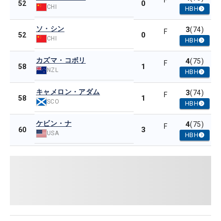
F
0
52
CHI
HBH
ソ・シン
3
(74)
F
0
52
CHI
HBH
カズマ・コボリ
4
(75)
F
1
58
NZL
HBH
キャメロン・アダム
3
(74)
F
1
58
SCO
HBH
ケビン・ナ
4
(75)
F
3
60
USA
HBH