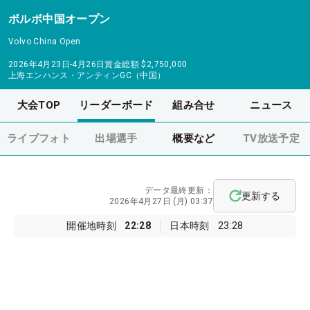
ボルボ中国オープン
Volvo China Open
2026年4月23日-4月26日
賞金総額
$2,750,000
上海エンハンス・アンティンGC（中国）
大会TOP
リーダーボード
組み合せ
ニュース
ライブフォト
出場選手
概要など
TV放送予定
データ最終更新：
更新する
2026年4月27日 (月) 03:37
開催地時刻
22:28
日本時刻
23:28