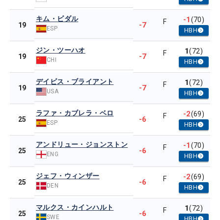
キム・ビダル
-1
(70)
F
-7
19
ESP
HBH
ジン・ツーハオ
1
(72)
F
-7
19
CHI
HBH
デイビス・ブライアント
1
(72)
F
-7
19
USA
HBH
ラファ・カブレラ・ベロ
-2
(69)
F
-6
25
ESP
HBH
アンドリュー・ジョンストン
-1
(70)
F
-6
25
ENG
HBH
ジェフ・ウィンザー
-2
(69)
F
-6
25
DEN
HBH
マルクス・カインハルト
1
(72)
F
-6
25
SWE
HBH