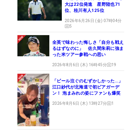
大は22位発進 星野陸也71
位、桂川有人125位
2026年6月26日 (金) 07時04分
5
全英で味わった悔しさ「自分も戦え
るはずなのに」 佐久間朱莉に強ま
った米ツアー参戦への思い
2026年8月6日 (木) 16時45分
19
「ビール注ぐのむずかしかった…」
江口紗代が北海道で初ビアガーデ
ン！ 泡まみれの姿にファンも爆笑
2026年8月6日 (木) 13時27分
1