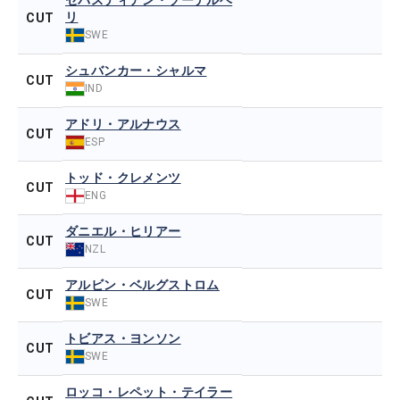
セバスティアン・ソーデルベ
リ
CUT
SWE
シュバンカー・シャルマ
CUT
IND
アドリ・アルナウス
CUT
ESP
トッド・クレメンツ
CUT
ENG
ダニエル・ヒリアー
CUT
NZL
アルビン・ベルグストロム
CUT
SWE
トビアス・ヨンソン
CUT
SWE
ロッコ・レペット・テイラー