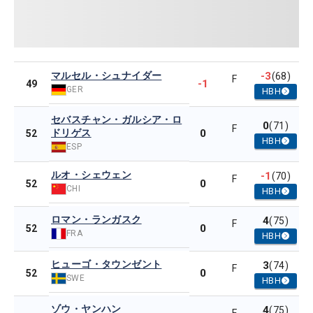
マルセル・シュナイダー
-3
(68)
F
-1
49
GER
HBH
セバスチャン・ガルシア・ロ
0
(71)
F
ドリゲス
0
52
HBH
ESP
ルオ・シェウェン
-1
(70)
F
0
52
CHI
HBH
ロマン・ランガスク
4
(75)
F
0
52
FRA
HBH
ヒューゴ・タウンゼント
3
(74)
F
0
52
SWE
HBH
ゾウ・ヤンハン
4
(75)