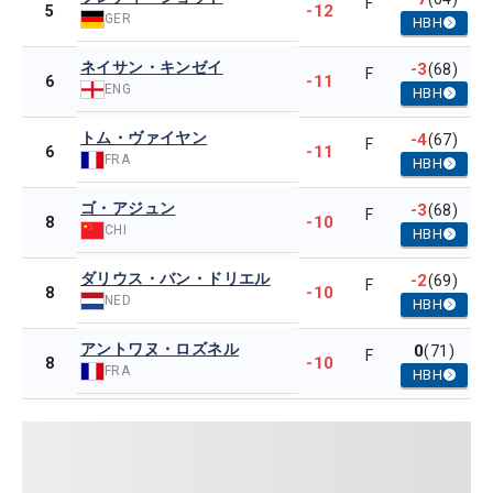
F
-12
5
GER
HBH
ネイサン・キンゼイ
-3
(68)
F
-11
6
ENG
HBH
トム・ヴァイヤン
-4
(67)
F
-11
6
FRA
HBH
ゴ・アジュン
-3
(68)
F
-10
8
CHI
HBH
ダリウス・バン・ドリエル
-2
(69)
F
-10
8
NED
HBH
アントワヌ・ロズネル
0
(71)
F
-10
8
FRA
HBH