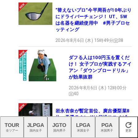
“替えないプロ”今平周吾が10年ぶり
にドライバーチェンジ！ UT、5W
は名器を継続使用中 #男子プロセ
ッティング
2026年8月6日 (木) 15時49分
38
ダフる人は100円玉を置くだ
け！ 女子プロが実践するアイ
アン「ダウンブロードリル」
が効果抜群
2026年8月6日 (木) 12時00分
40
岩永杏奈が暫定首位、廣吉優梨菜8
位 予選ラウンドは日没サスペ/全
米女子アマ
TOUR
JLPGA
JGTO
LPGA
PGA
閉じる
全ツアー
国内女子
国内男子
米国女子
米国男子
更新
2026年8月6日 (木) 11時18分
1