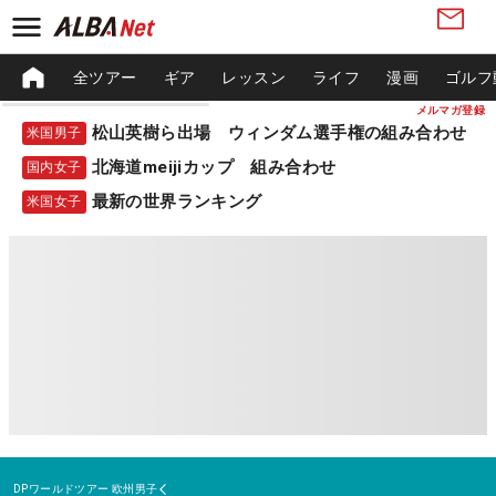
全ツアー
ギア
レッスン
ライフ
漫画
ゴルフ
メルマガ登録
松山英樹ら出場 ウィンダム選手権の組み合わせ
米国男子
北海道meijiカップ 組み合わせ
国内女子
最新の世界ランキング
米国女子
DPワールドツアー
欧州男子