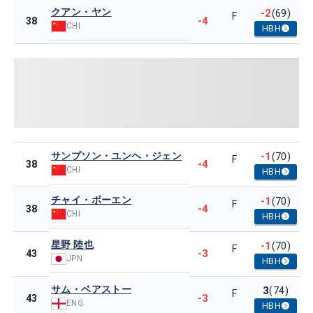
クアン・ヤン
-2
(69)
F
-4
38
CHI
HBH
サンプソン・ユンヘ・ジェン
-1
(70)
F
-4
38
CHI
HBH
チャイ・ボーエン
-1
(70)
F
-4
38
CHI
HBH
星野 陸也
-1
(70)
F
-3
43
JPN
HBH
サム・ベアストー
3
(74)
F
-3
43
ENG
HBH