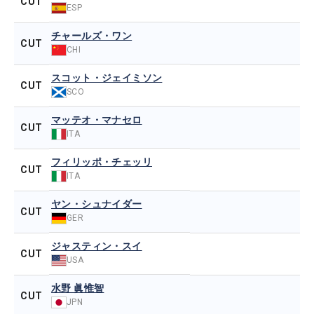
CUT
ESP
チャールズ・ワン
CUT
CHI
スコット・ジェイミソン
CUT
SCO
マッテオ・マナセロ
CUT
ITA
フィリッポ・チェッリ
CUT
ITA
ヤン・シュナイダー
CUT
GER
ジャスティン・スイ
CUT
USA
水野 眞惟智
CUT
JPN