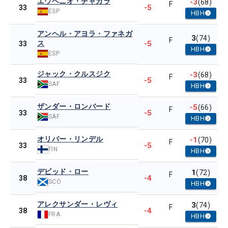
エウヘニオ・チャカラ
-3
(68)
F
-5
33
ESP
HBH
アンヘル・アヨラ・ファネガ
3
(74)
F
ス
-5
33
HBH
ESP
ジャック・クルスジク
-3
(68)
F
-5
33
SAF
HBH
ザンダー・ロンバード
-5
(66)
F
-5
33
SAF
HBH
オリバー・リンデル
-1
(70)
F
-5
33
FIN
HBH
デビッド・ロー
1
(72)
F
-4
38
SCO
HBH
アレクサンダー・レヴィ
3
(74)
F
-4
38
FRA
HBH