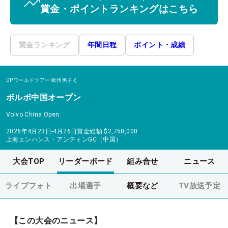
賞金・ポイントランキングはこちら
賞金ランキング
年間日程
ポイント・成績
DPワールドツアー
欧州男子
ボルボ中国オープン
Volvo China Open
2026年4月23日-4月26日
賞金総額
$2,750,000
上海エンハンス・アンティンGC（中国）
大会TOP
リーダーボード
組み合せ
ニュース
ライブフォト
出場選手
概要など
TV放送予定
【この大会のニュース】