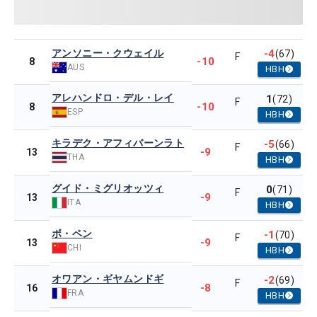
アンソニー・クウェイル
-4
(67)
F
-10
8
AUS
HBH
アレハンドロ・デル・レイ
1
(72)
F
-10
8
ESP
HBH
キラデク・アフィバーンラト
-5
(66)
F
-9
13
THA
HBH
グイド・ミグリオッツィ
0
(71)
F
-9
13
ITA
HBH
ボ・ペン
-1
(70)
F
-9
13
CHI
HBH
オワアン・ギヤムンドギ
-2
(69)
F
-8
16
FRA
HBH