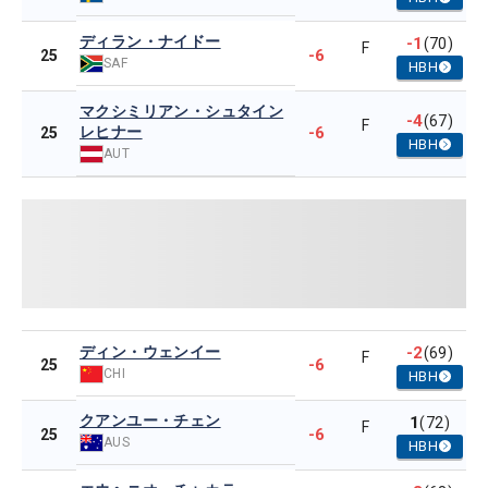
ディラン・ナイドー
-1
(70)
F
-6
25
SAF
HBH
マクシミリアン・シュタイン
-4
(67)
F
レヒナー
-6
25
HBH
AUT
ディン・ウェンイー
-2
(69)
F
-6
25
CHI
HBH
クアンユー・チェン
1
(72)
F
-6
25
AUS
HBH