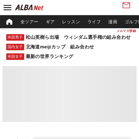
全ツアー
ギア
レッスン
ライフ
漫画
ゴルフ
メルマガ登録
松山英樹ら出場 ウィンダム選手権の組み合わせ
米国男子
北海道meijiカップ 組み合わせ
国内女子
最新の世界ランキング
米国女子