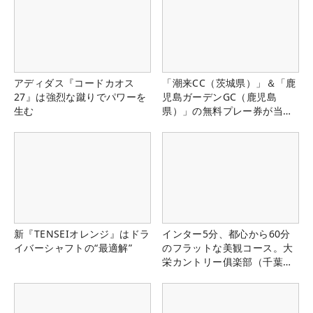
アディダス『コードカオス
「潮来CC（茨城県）」＆「鹿
27』は強烈な蹴りでパワーを
児島ガーデンGC（鹿児島
生む
県）」の無料プレー券が当た
る！！
新『TENSEIオレンジ』はドラ
インター5分、都心から60分
イバーシャフトの“最適解”
のフラットな美観コース。大
栄カントリー俱楽部（千葉
県）