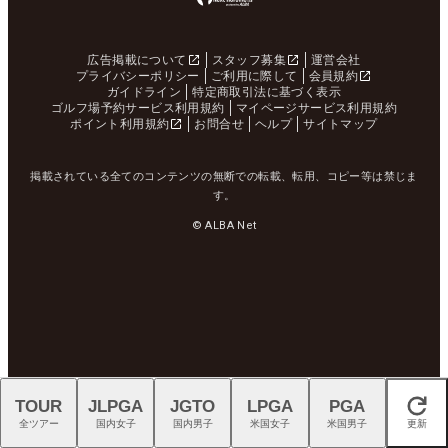
広告掲載について
スタッフ募集
運営会社
プライバシーポリシー
ご利用に際して
会員規約
ガイドライン
特定商取引法に基づく表示
ゴルフ場予約サービス利用規約
マイページサービス利用規約
ポイント利用規約
お問合せ
ヘルプ
サイトマップ
掲載されている全てのコンテンツの無断での転載、転用、コピー等は禁じま
す。
© ALBA Net
TOUR
JLPGA
JGTO
LPGA
PGA
閉じる
全ツアー
国内女子
国内男子
米国女子
米国男子
更新