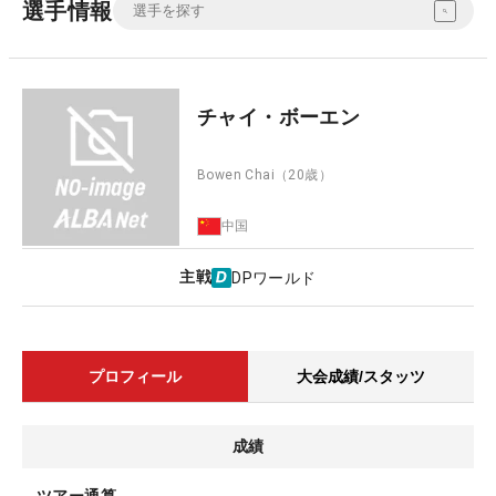
選手情報
チャイ・ボーエン
Bowen Chai
（20歳）
中国
主戦
DPワールド
プロフィール
大会成績/スタッツ
成績