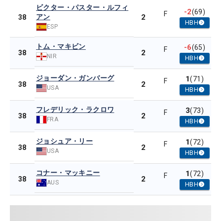
ビクター・パスター・ルフィ
-2
(69)
F
アン
2
38
HBH
ESP
トム・マキビン
-6
(65)
F
2
38
NIR
HBH
ジョーダン・ガンバーグ
1
(71)
F
2
38
USA
HBH
フレデリック・ラクロワ
3
(73)
F
2
38
FRA
HBH
ジョシュア・リー
1
(72)
F
2
38
USA
HBH
コナー・マッキニー
1
(72)
F
2
38
AUS
HBH