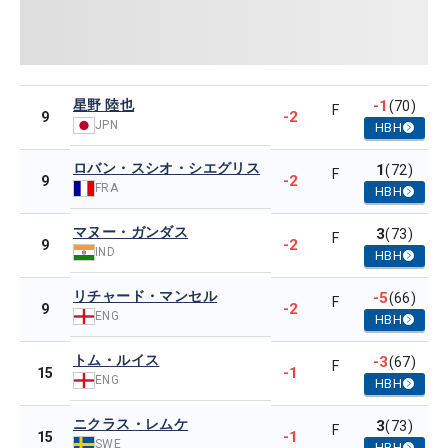
星野 陸也
-1
(70)
F
-2
9
JPN
HBH
ロバン・スシオ・シエグリス
1
(72)
F
-2
9
FRA
HBH
マヌー・ガンダス
3
(73)
F
-2
9
IND
HBH
リチャード・マンセル
-5
(66)
F
-2
9
ENG
HBH
トム・ルイス
-3
(67)
F
-1
15
ENG
HBH
ニクラス・レムケ
3
(73)
F
-1
15
SWE
HBH