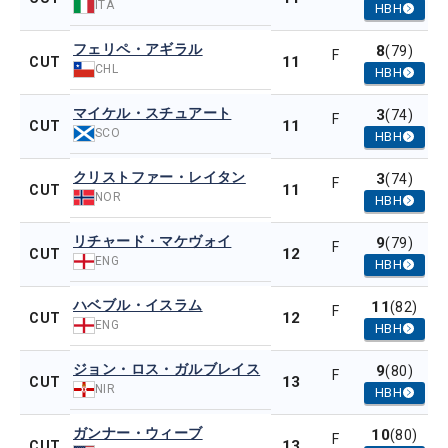
ITA
HBH
フェリペ・アギラル
8
(79)
F
11
CUT
CHL
HBH
マイケル・スチュアート
3
(74)
F
11
CUT
SCO
HBH
クリストファー・レイタン
3
(74)
F
11
CUT
NOR
HBH
リチャード・マケヴォイ
9
(79)
F
12
CUT
ENG
HBH
ハベブル・イスラム
11
(82)
F
12
CUT
ENG
HBH
ジョン・ロス・ガルブレイス
9
(80)
F
13
CUT
NIR
HBH
ガンナー・ウィーブ
10
(80)
F
13
CUT