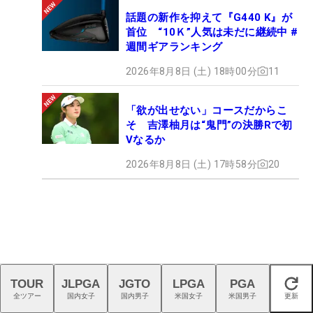
話題の新作を抑えて『G440 K』が
首位 “10Ｋ”人気は未だに継続中 #
週間ギアランキング
2026年8月8日 (土) 18時00分
11
「欲が出せない」コースだからこ
そ 吉澤柚月は“鬼門”の決勝Rで初
Vなるか
2026年8月8日 (土) 17時58分
20
TOUR
JLPGA
JGTO
LPGA
PGA
閉じる
全ツアー
国内女子
国内男子
米国女子
米国男子
更新