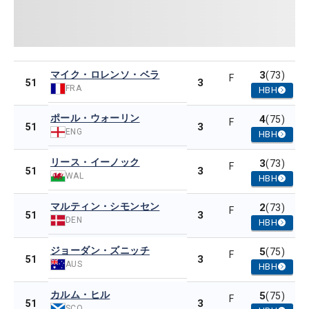
マイク・ロレンソ・ベラ
3
(73)
F
3
51
FRA
HBH
ポール・ウォーリン
4
(75)
F
3
51
ENG
HBH
リース・イーノック
3
(73)
F
3
51
WAL
HBH
マルティン・シモンセン
2
(73)
F
3
51
DEN
HBH
ジョーダン・ズニッチ
5
(75)
F
3
51
AUS
HBH
カルム・ヒル
5
(75)
F
3
51
SCO