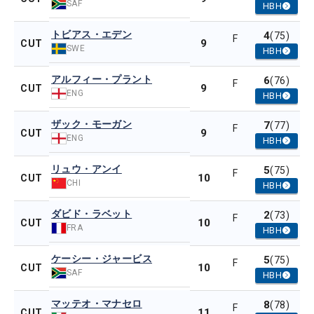
SAF
HBH
トビアス・エデン
4
(75)
F
9
CUT
SWE
HBH
アルフィー・プラント
6
(76)
F
9
CUT
ENG
HBH
ザック・モーガン
7
(77)
F
9
CUT
ENG
HBH
リュウ・アンイ
5
(75)
F
10
CUT
CHI
HBH
ダビド・ラベット
2
(73)
F
10
CUT
FRA
HBH
ケーシー・ジャービス
5
(75)
F
10
CUT
SAF
HBH
マッテオ・マナセロ
8
(78)
F
11
CUT