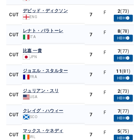
デビッド・ディクソン
2
(73)
F
7
CUT
ENG
HBH
レナト・パラトーレ
8
(78)
F
7
CUT
ITA
HBH
比嘉 一貴
7
(77)
F
7
CUT
JPN
HBH
ジョエル・スタルター
11
(81)
F
7
CUT
FRA
HBH
ジュリアン・スリ
2
(73)
F
7
CUT
USA
HBH
クレイグ・ハウィー
7
(77)
F
7
CUT
SCO
HBH
マックス・ケネディ
5
(75)
F
7
CUT
IRL
HBH