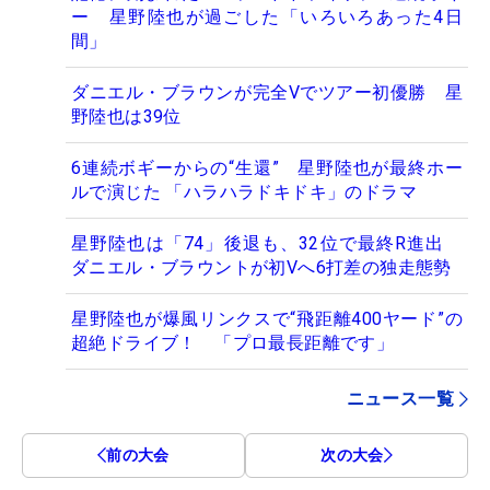
ー 星野陸也が過ごした「いろいろあった4日
間」
ダニエル・ブラウンが完全Vでツアー初優勝 星
野陸也は39位
6連続ボギーからの“生還” 星野陸也が最終ホー
ルで演じた 「ハラハラドキドキ」のドラマ
星野陸也は「74」後退も、32位で最終R進出
ダニエル・ブラウントが初Vへ6打差の独走態勢
星野陸也が爆風リンクスで“飛距離400ヤード”の
超絶ドライブ！ 「プロ最長距離です」
ニュース一覧
前の大会
次の大会