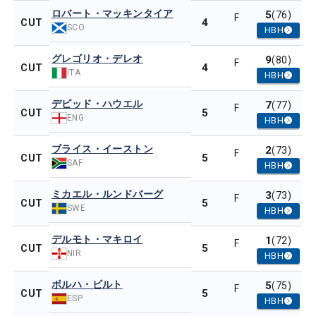
ロバート・マッキンタイア
5
(76)
F
4
CUT
SCO
HBH
グレゴリオ・デレオ
9
(80)
F
4
CUT
ITA
HBH
デビッド・ハウエル
7
(77)
F
5
CUT
ENG
HBH
ブライス・イーストン
2
(73)
F
5
CUT
SAF
HBH
ミカエル・ルンドバーグ
3
(73)
F
5
CUT
SWE
HBH
デルモト・マキロイ
1
(72)
F
5
CUT
NIR
HBH
ボルハ・ビルト
5
(75)
F
5
CUT
ESP
HBH