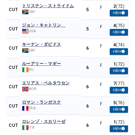
トリステン・ストライドム
2
(72)
F
5
CUT
SAF
HBH
ジョン・キャトリン
4
(75)
F
5
CUT
USA
HBH
キーナン・ダビドス
4
(74)
F
6
CUT
SAF
HBH
ルーアリー・マギー
1
(72)
F
6
CUT
IRL
HBH
エリアス・ベルタウセン
7
(77)
F
6
CUT
NOR
HBH
ロマン・ランガスク
5
(76)
F
6
CUT
FRA
HBH
ロレンゾ・スカリーゼ
1
(72)
F
6
CUT
ITA
HBH