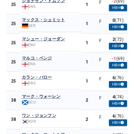
ジョナサン・トムソン
-2
(69)
F
1
25
ENG
HBH
マックス・シュミット
0
(71)
F
1
25
GER
HBH
マシュー・ジョーダン
2
(72)
F
1
25
ENG
HBH
マルコ・ペンジ
-1
(69)
F
1
25
ENG
HBH
カラン・バロー
6
(76)
F
1
25
ENG
HBH
マーク・ウォーレン
4
(74)
F
2
38
SCO
HBH
ワン・ジョンフン
6
(76)
F
2
38
KOR
HBH