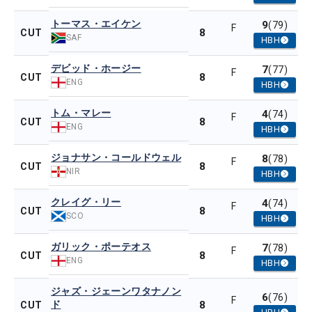
トーマス・エイケン
9
(79)
F
8
CUT
SAF
HBH
デビッド・ホージー
7
(77)
F
8
CUT
ENG
HBH
トム・マレー
4
(74)
F
8
CUT
ENG
HBH
ジョナサン・コールドウェル
8
(78)
F
8
CUT
NIR
HBH
クレイグ・リー
4
(74)
F
8
CUT
SCO
HBH
ガリック・ポーテオス
7
(78)
F
8
CUT
ENG
HBH
ジャズ・ジェーンワタナノン
6
(76)
F
ド
8
CUT