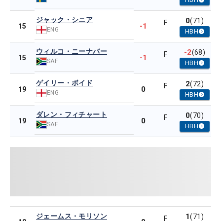
ジャック・シニア
0
(71)
F
-1
15
ENG
HBH
ウィルコ・ニーナバー
-2
(68)
F
-1
15
SAF
HBH
ゲイリー・ボイド
2
(72)
F
0
19
ENG
HBH
ダレン・フィチャート
0
(70)
F
0
19
SAF
HBH
ジェームス・モリソン
1
(71)
F