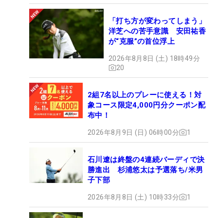
「打ち方が変わってしまう」
洋芝への苦手意識 安田祐香
が“克服”の首位浮上
2026年8月8日 (土) 18時49分
20
2組7名以上のプレーに使える！対
象コース限定4,000円分クーポン配
布中！
2026年8月9日 (日) 06時00分
1
石川遼は終盤の4連続バーディで決
勝進出 杉浦悠太は予選落ち/米男
子下部
2026年8月8日 (土) 10時33分
1