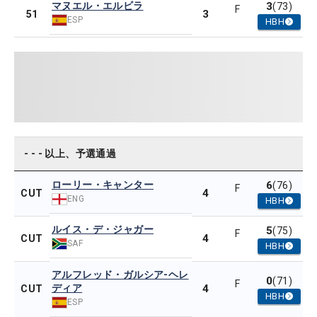
マヌエル・エルビラ
3
(73)
F
3
51
ESP
HBH
- - - 以上、予選通過
ローリー・キャンター
6
(76)
F
4
CUT
ENG
HBH
ルイス・デ・ジャガー
5
(75)
F
4
CUT
SAF
HBH
アルフレッド・ガルシア-ヘレ
0
(71)
F
ディア
4
CUT
HBH
ESP