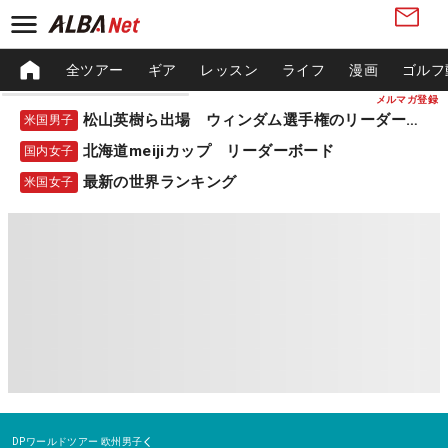
全ツアー
ギア
レッスン
ライフ
漫画
ゴルフ
メルマガ登録
松山英樹ら出場 ウィンダム選手権のリーダーボード
米国男子
北海道meijiカップ リーダーボード
国内女子
最新の世界ランキング
米国女子
DPワールドツアー
欧州男子