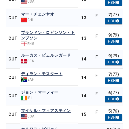
USA
HBH
マー・チェンヤオ
7
(77)
F
13
CUT
CHI
HBH
ブランドン・ロビンソン・ト
9
(79)
F
ンプソン
13
CUT
HBH
ENG
ルーカス・ビェルレガード
9
(79)
F
14
CUT
DEN
HBH
ディラン・モスタート
7
(77)
F
14
CUT
SAF
HBH
ジョン・マーフィー
6
(77)
F
14
CUT
IRL
HBH
マイケル・フィアスティン
5
(76)
F
15
CUT
USA
HBH