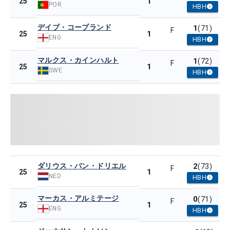
1
25
POR
HBH
デイブ・コープランド
1
(71)
F
1
25
ENG
HBH
マルクス・カインハルト
1
(72)
F
1
25
SWE
HBH
ダリウス・バン・ドリエル
2
(73)
F
1
25
NED
HBH
マーカス・アルミテージ
0
(71)
F
1
25
ENG
HBH