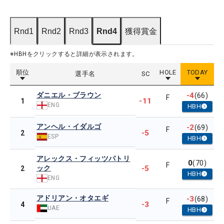
Rnd1
Rnd2
Rnd3
Rnd4
獲得賞金
※HBHをクリックすると詳細が表示されます。
順位
HOLE
TODAY
選手名
SC
ダニエル・ブラウン
-4
(66)
F
-11
1
ENG
HBH
アンヘル・イダルゴ
-2
(69)
F
-5
2
ESP
HBH
アレックス・フィッツパトリ
0
(70)
F
ック
-5
2
HBH
ENG
アドリアン・オタエギ
-3
(68)
F
-3
4
UAE
HBH