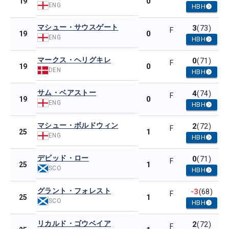
0
19
ENG
HBH
マシュー・サウスゲート
3
(73)
F
0
19
ENG
HBH
マークス・ヘリグキレ
0
(71)
F
0
19
DEN
HBH
サム・ベアストー
4
(74)
F
0
19
ENG
HBH
マシュー・ボルドウィン
2
(72)
F
1
25
ENG
HBH
デビッド・ロー
0
(71)
F
1
25
SCO
HBH
グラント・フォレスト
-3
(68)
F
1
25
SCO
HBH
リカルド・ゴウベイア
2
(72)
F