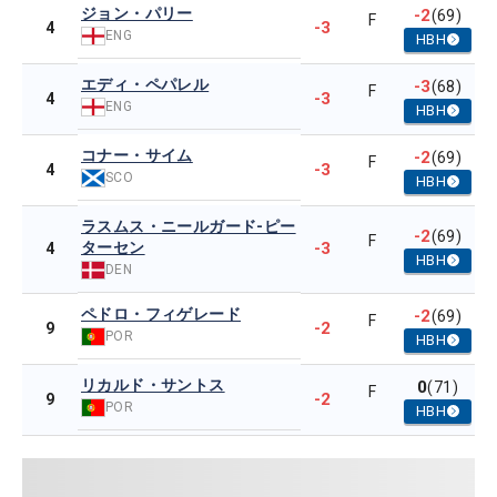
ジョン・パリー
-2
(69)
F
-3
4
ENG
HBH
エディ・ペパレル
-3
(68)
F
-3
4
ENG
HBH
コナー・サイム
-2
(69)
F
-3
4
SCO
HBH
ラスムス・ニールガード-ピー
-2
(69)
F
ターセン
-3
4
HBH
DEN
ペドロ・フィゲレード
-2
(69)
F
-2
9
POR
HBH
リカルド・サントス
0
(71)
F
-2
9
POR
HBH