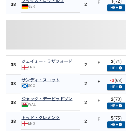
マックス・ロットルフ
1
(72)
F
2
38
GER
HBH
ジェイミー・ラザフォード
3
(74)
F
2
38
ENG
HBH
サンディ・スコット
-3
(68)
F
2
38
SCO
HBH
ジャック・デービッドソン
2
(73)
F
2
38
WAL
HBH
トッド・クレメンツ
5
(75)
F
2
38
ENG
HBH