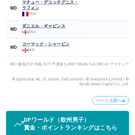
マチュー・デコッチグニス・
ラフォン
WD
FRA
ダニエル・ギャビンス
WD
ENG
コーマック・シャービン
WD
NIR
WD=棄権,
DQ=失格,
CUT=予選落ち,
MDF=Made Cut/DNF,
＠=アマチュア
© Sportradar AG, St. Gallen, Switzerland / © Enetpulse Limited / ©
Kyodo News Digital Co., Ltd.
ページ上部へ
DPワールド
（欧州男子）
賞金・ポイントランキングはこちら