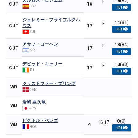
カルロス・ピジェム
16
(87)
F
16
CUT
ESP
HBH
ジェレミー・フライブルグハ
11
(81)
F
ウス
17
CUT
HBH
SUI
アサフ・コーヘン
13
(84)
F
17
CUT
ISR
HBH
デビッド・キャリー
13
(83)
F
17
CUT
IRL
HBH
クリストファー・ブリング
WD
DEN
岩崎 亜久竜
WD
JPN
ビクトル・ペレズ
0
(0)
16:17
4
WD
FRA
HBH