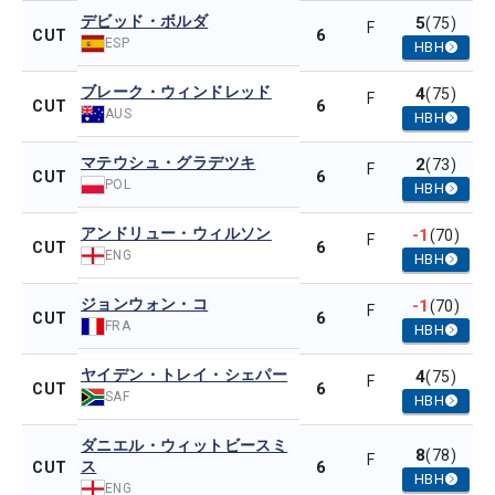
デビッド・ボルダ
5
(75)
F
6
CUT
ESP
HBH
ブレーク・ウィンドレッド
4
(75)
F
6
CUT
AUS
HBH
マテウシュ・グラデツキ
2
(73)
F
6
CUT
POL
HBH
アンドリュー・ウィルソン
-1
(70)
F
6
CUT
ENG
HBH
ジョンウォン・コ
-1
(70)
F
6
CUT
FRA
HBH
ヤイデン・トレイ・シェパー
4
(75)
F
6
CUT
SAF
HBH
ダニエル・ウィットビースミ
8
(78)
F
ス
6
CUT
HBH
ENG