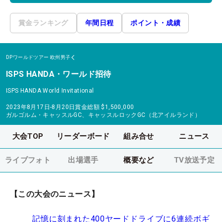
賞金ランキング
年間日程
ポイント・成績
DPワールドツアー
欧州男子
ISPS HANDA・ワールド招待
ISPS HANDA World Invitational
2023年8月17日-8月20日
賞金総額
$1,500,000
ガルゴルム・キャッスルGC、キャッスルロックGC（北アイルランド）
大会TOP
リーダーボード
組み合せ
ニュース
ライブフォト
出場選手
概要など
TV放送予定
【この大会のニュース】
記憶に刻まれた400ヤードドライブに6連続ボギ