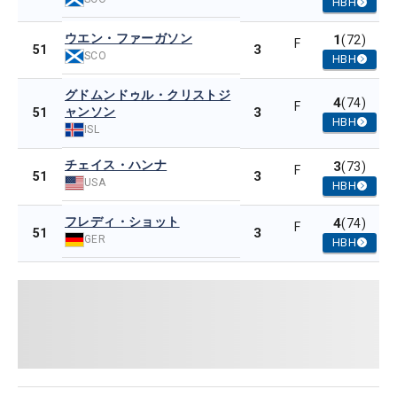
HBH
ウエン・ファーガソン
1
(72)
F
3
51
SCO
HBH
グドムンドゥル・クリストジ
4
(74)
F
ャンソン
3
51
HBH
ISL
チェイス・ハンナ
3
(73)
F
3
51
USA
HBH
フレディ・ショット
4
(74)
F
3
51
GER
HBH