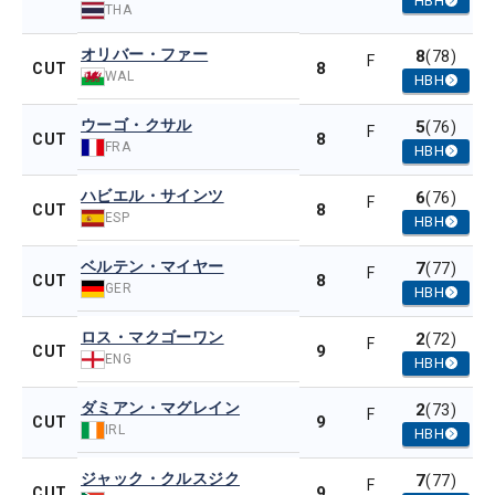
HBH
THA
オリバー・ファー
8
(78)
F
8
CUT
WAL
HBH
ウーゴ・クサル
5
(76)
F
8
CUT
FRA
HBH
ハビエル・サインツ
6
(76)
F
8
CUT
ESP
HBH
ベルテン・マイヤー
7
(77)
F
8
CUT
GER
HBH
ロス・マクゴーワン
2
(72)
F
9
CUT
ENG
HBH
ダミアン・マグレイン
2
(73)
F
9
CUT
IRL
HBH
ジャック・クルスジク
7
(77)
F
9
CUT