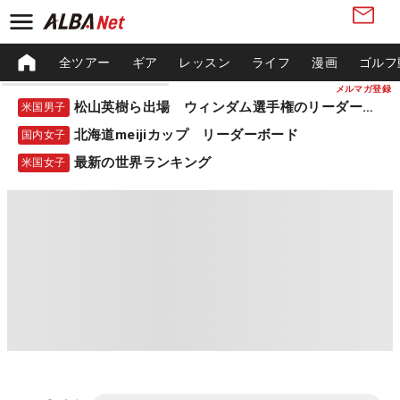
全ツアー
ギア
レッスン
ライフ
漫画
ゴルフ
メルマガ登録
松山英樹ら出場 ウィンダム選手権のリーダーボード
米国男子
北海道meijiカップ リーダーボード
国内女子
最新の世界ランキング
米国女子