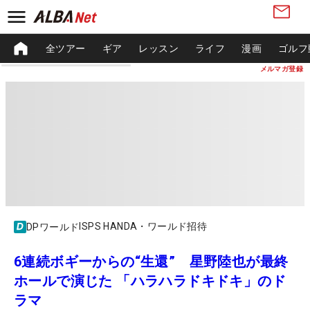
全ツアー
ギア
レッスン
ライフ
漫画
ゴルフ
メルマガ登録
ISPS HANDA・ワールド招待
DPワールド
6連続ボギーからの“生還” 星野陸也が最終
ホールで演じた 「ハラハラドキドキ」のド
ラマ