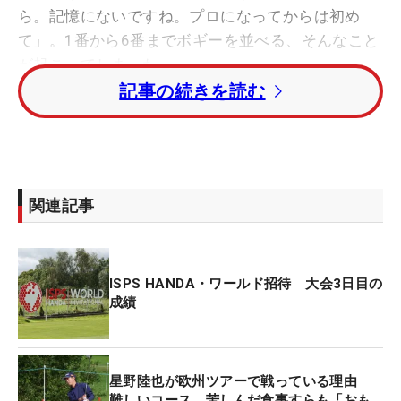
ら。記憶にないですね。プロになってからは初め
て」。1番から6番までボギーを並べる、そんなこと
が起こってしまった。
記事の続きを読む
午前中、強く吹いた風に対応できずショットが荒れ
た。「あれ…どこまでボギーが続くんだろう」。こ
うなると疑心暗鬼も生まれてくる。前日にリンクス
のキャッスルロックGCでプレーしたことも、その狂
関連記事
いの原因になった。「地面のやわらかさが全然違
う。リンクスは硬かったのでそのイメージが最初は
残っていた。昨日のショットのイメージで、クラブ
ISPS HANDA・ワールド招待 大会3日目の
が深く入り過ぎて、出球がうまくいかなかった」。
成績
とにかく何もかもがうまくいかない立ち上がりだっ
た。
星野陸也が欧州ツアーで戦っている理由
今大会は、3日目終了時点で35位タイまでに入った
難しいコース、苦しんだ食事すらも「おも