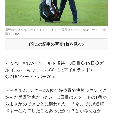
星野陸也はハラハラドキドキの一日に。最後はバーディ締めでホッ （撮
影：ALBA）
この記事の写真
1
枚を見る
＜ISPS HANDA・ワールド招待 3日目◇19日◇ガ
ルゴルム・キャッスルGC（北アイルランド）
◇7151ヤード・パー70＞
トータル2アンダーの9位と好位置で決勝ラウンドに
進んだ星野陸也だったが、3日目はスタートの1番か
らまさかのできごとに襲われた。「今までに6連続
ボギーなんてしたことあったかな？とか考えなが