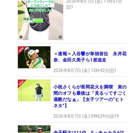
2026年8月7日 (金) 11時57分
1
＜速報＞入谷響が単独首位 永井花
奈、金田久美子ら1差追走
2026年8月7日 (金) 12時42分
1
小祝さくらが長岡花火を満喫 束の
間のオフも最後は「見るってすごく
過酷だなぁ」【女子ツアーの“ヒト
ネタ”】
2026年8月7日 (金) 09時29分
19
金子駆大は11位 E・チャカラが2