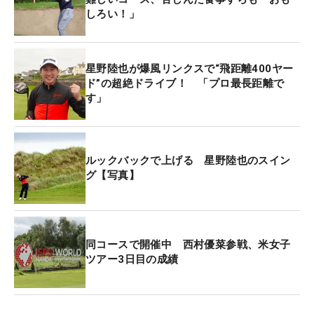
選手しか最終日に進めないセカンドカットが実施さ
しろい！」
れる。この6ホールを終えた時点で一気にトータル4
オーバーにまで急降下し、そのラインを下回ること
になった。「貯金がまだある。後半は風が少しやん
星野陸也が爆風リンクスで“飛距離400ヤー
だこともあって、最低でも2つ取り戻せばいけ
ド”の超絶ドライブ！ 「プロ最長距離で
す」
る」。心のなかでそう唱え、落ち着きを取り戻そう
とした。すると12番、15番でバーディを奪った。初
バーディとなった12番パー3では、パットを決めた
瞬間のホッとした表情が印象的だった。
ルックバックで上げる 星野陸也のスイン
グ【写真】
ただ、さらなるハイライトが終盤に訪れる。そのき
っかけになったのは17番パー4だった。フェアウェ
イからのセカンドショット。ここは事前の予報で右
同コースで開催中 西村優菜参戦、米女子
風が吹くことを把握しており、それを警戒して低い
ツアー3日目の成績
球を打った。しかし突然、左からの強烈な風が吹き
込む。ボールはグリーン右のバンカーへ。運の悪い
ことに、それが目玉になり、さらに「完璧」と振り