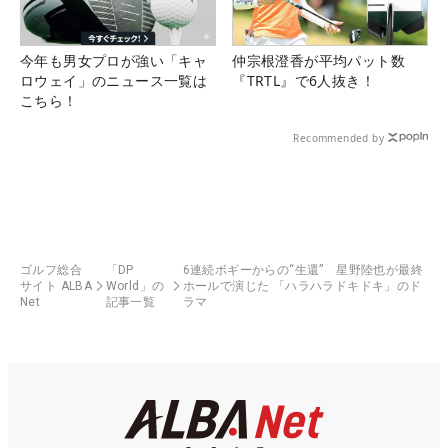
今年も男女プロが強い「キャ
仲宗根澄香が平均パット数
ロウェイ」のニュース一覧は
『TRTL』で6人抜き！
こちら！
Recommended by
ゴルフ総合
「DP
6連続ボギーからの“生還” 星野陸也が最終
サイト ALBA
World」の
ホールで演じた 「ハラハラドキドキ」のド
Net
記事一覧
ラマ