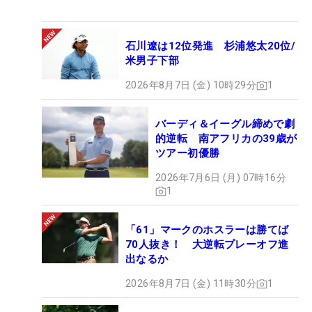
石川遼は12位発進 杉浦悠太20位/
米男子下部
2026年8月7日 (金) 10時29分
1
バーディ＆イーグル締めで劇
的逆転 南アフリカの39歳が
ツアー初優勝
2026年7月6日 (月) 07時16分
1
「61」マークのホスラーは勝てば
70人抜き！ 大逆転プレーオフ進
出なるか
2026年8月7日 (金) 11時30分
1