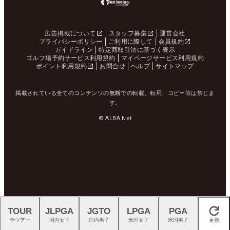
広告掲載について
スタッフ募集
運営会社
プライバシーポリシー
ご利用に際して
会員規約
ガイドライン
特定商取引法に基づく表示
ゴルフ場予約サービス利用規約
マイページサービス利用規約
ポイント利用規約
お問合せ
ヘルプ
サイトマップ
掲載されている全てのコンテンツの無断での転載、転用、コピー等は禁じま
す。
© ALBA Net
TOUR
JLPGA
JGTO
LPGA
PGA
閉じる
全ツアー
国内女子
国内男子
米国女子
米国男子
更新