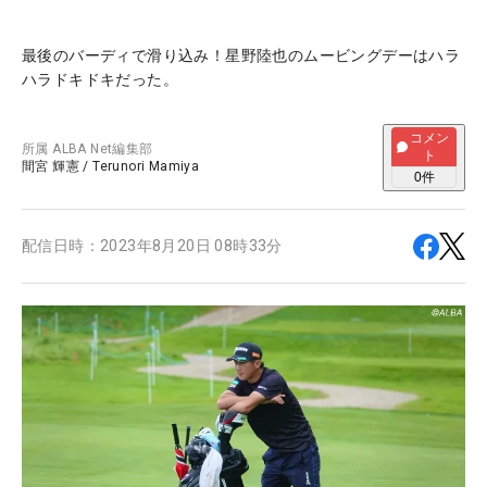
最後のバーディで滑り込み！星野陸也のムービングデーはハラ
ハラドキドキだった。
コメン
所属
ALBA Net編集部
ト
間宮 輝憲
/
Terunori Mamiya
0
件
配信日時：
2023年8月20日 08時33分