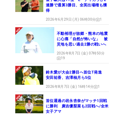
連勝で通算3勝目、全英出場権も獲
得
2026年6月29日 (月) 06時30分
1
不動裕理が故郷・熊本の地震
に心痛「自然が怖いな」 被
災地を思い過去2勝の戦いへ
2026年8月7日 (金) 07時50分
19
鈴木愛が大会2勝目へ首位T発進
安田祐香、吉澤柚月ら5位
2026年8月7日 (金) 16時14分
1
首位通過の岩永杏奈がマッチ1回戦
に勝利 廣吉優梨菜も2回戦へ/全米
女子アマ