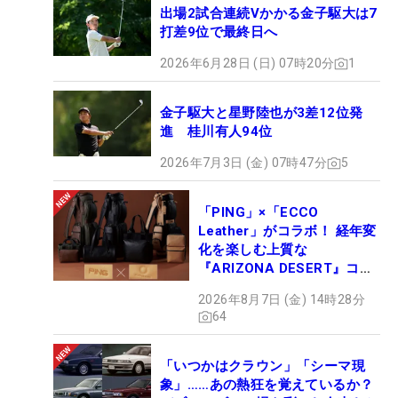
出場2試合連続Vかかる金子駆大は7
打差9位で最終日へ
2026年6月28日 (日) 07時20分
1
金子駆大と星野陸也が3差12位発
進 桂川有人94位
2026年7月3日 (金) 07時47分
5
「PING」×「ECCO
Leather」がコラボ！ 経年変
化を楽しむ上質な
『ARIZONA DESERT』コレ
クション、9月15日限定デビ
2026年8月7日 (金) 14時28分
ュー
64
「いつかはクラウン」「シーマ現
象」……あの熱狂を覚えているか？