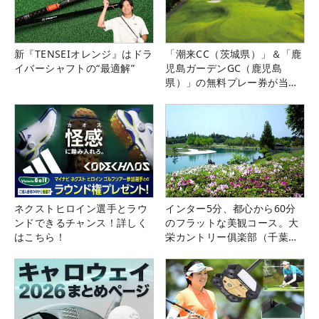
新『TENSEIオレンジ』はドラ
「潮来CC（茨城県）」＆「鹿
イバーシャフトの“最適解”
児島ガーデンGC（鹿児島
県）」の無料プレー券が当た
る！！
ネクストヒロイン選手とラウ
インター5分、都心から60分
ンドできるチャンス！詳しく
のフラットな美観コース。大
はこちら！
栄カントリー俱楽部（千葉
県）