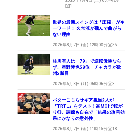
2026年7月4日 (土) 05時42分
と笑う。もちろん「ただカットラインを通過しただ
1
けなんですけど」という思いもあるが、緊迫した状
況のなか、底力を見せたことには変わりはない。
世界の最新スイングは「圧縮」がキ
ーワード！ 久常涼が飛んで曲がら
ない理由
「あしたは上にいくしかない。ビッグスコアで上位
を目指して頑張ります。またハラハラドキドキさせ
2026年8月7日 (金) 12時00分
35
ますよ（笑）」。とんでもない急降下から始まった
ジェットコースターラウンドだったが、最後は冗談
桂川有人は「79」で逆転優勝なら
とともに締めくくることができた。次はトータル2
ず、星野陸也58位 チャカラが欧
州2勝目
オーバー・32位タイから大きく再浮上していくドラ
マを見たい。（文・間宮輝憲）
2026年6月8日 (月) 06時06分
3
パターこじらせギア担当2人が
『TRTL』をテスト！高MOIで転が
り◎、調節も自在で「結果の改善効
果にかなりの意外性」
2026年8月7日 (金) 11時15分
18