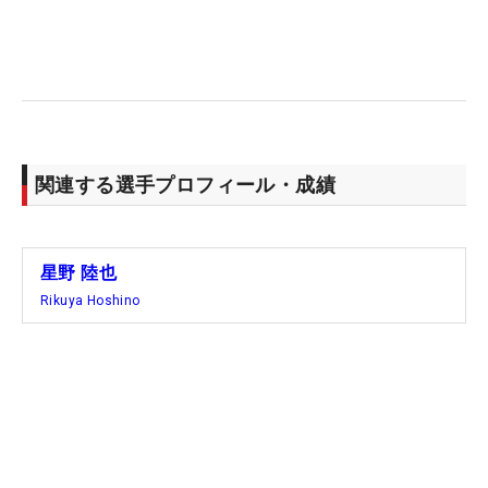
返ったリカバリーショットも下り傾斜で跳ね、逆サ
イドのラフとカラーの間まで転がってしまう。「う
そだろ、ここにきて…」。大事な場面で、再びカッ
トラインを1打下回るトータル3オーバーに後退する
ボギーが来てしまった。
関連する選手プロフィール・成績
最終18番パー5のティに上がる時、「行くしかな
い」と星野は覚悟を決めた。狭いフェアウェイを目
がけてドライバーを強振。序盤あれだけ苦しんだテ
星野 陸也
ィショットだったが、ここで打球は完璧な軌道を描
Rikuya Hoshino
いた。ピンまで残り230ヤード地点のフェアウェイ
を見事にヒット。さらに2打目も4番アイアンを振り
抜いた。グリーン左に池があるホールだが、リスク
は承知でグリーン狙い。「とにかく左からの風を信
じて、右サイドからドローをかけて風にぶつけた
ら、うまく乗ってくれた」。着弾地点は、ここしか