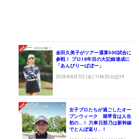
金田久美子がツアー通算500試合に
参戦！ プロ18年目の大記録達成に
「あんびりーばぼー」
2026年8月7日 (金) 11時25分
19
女子プロたちが過ごしたオー
プンウィーク 堀琴音は人生
初の…！ 六車日那乃は新幹線
でとんぼ返り…！